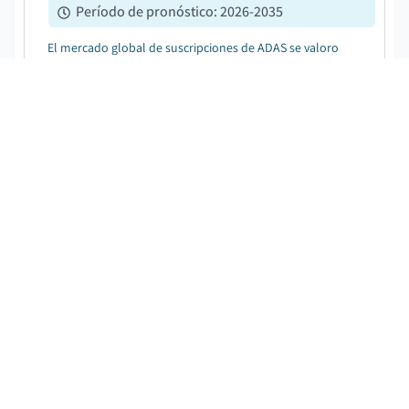
Período de pronóstico
:
2026-2035
El mercado global de suscripciones de ADAS se valoro
en USD 1.300 millones en 2025 y se proyecta que crezca
desde USD 1.600 millones en 2026 hasta USD 7.500
millones para 2035, registrando una TAC del 19,1%....
Mercado de sistemas de conducción
autónoma con redes neuronales de
extremo a extremo
DESCARGAR PDF GRATIS
Fecha de publicación
:
January 2026
Páginas
:
235
CAGR:
14.7
%
Período de pronóstico
:
2026 - 2035
El tamano del mercado del sistema de conduccion
autonoma global de red neuronal de extremo a