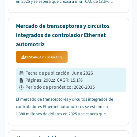
en 2025 y se espera que crezca a una TCAC de 13,6%
entre 2026 y 2035, debido a la creciente demanda de
características de conducción autónoma L2+ y L3 en
vehículos convencionales....
Mercado de transceptores y circuitos
integrados de controlador Ethernet
automotriz
DESCARGAR PDF GRATIS
Fecha de publicación
:
June 2026
Páginas
:
290
CAGR:
15.1
%
Período de pronóstico
:
2026-2035
El mercado de transceptores y circuitos integrados de
controladores Ethernet automotrices se estimó en
1.380 millones de dólares en 2025 y se espera que
crezca a una tasa compuesta anual del 15,1% entre
2026 y 2035, impulsado por la creciente adopción de
vehículos conectados y definidos por software...