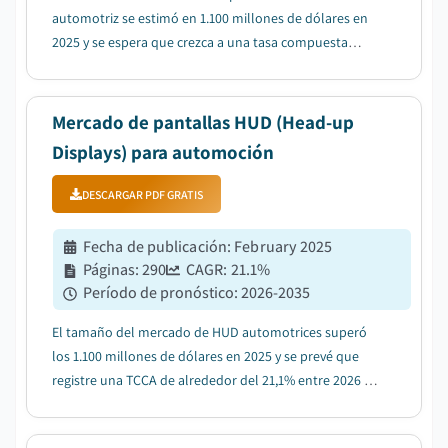
automotriz se estimó en 1.100 millones de dólares en
2025 y se espera que crezca a una tasa compuesta
anual del 14,8% entre 2026 y 2035, impulsado por el
aumento de la producción de vehículos en mercados
emergentes....
Mercado de pantallas HUD (Head-up
Displays) para automoción
DESCARGAR PDF GRATIS
Fecha de publicación
:
February 2025
Páginas
:
290
CAGR:
21.1
%
Período de pronóstico
:
2026-2035
El tamaño del mercado de HUD automotrices superó
los 1.100 millones de dólares en 2025 y se prevé que
registre una TCCA de alrededor del 21,1% entre 2026 y
2035, impulsado por la creciente demanda de sistemas
avanzados de asistencia al conductor (ADAS)....