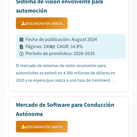
Sistema de visión envolvente para
automoción
DESCARGAR PDF GRATIS
Fecha de publicación
:
August 2024
Páginas
:
240
CAGR:
14.8
%
Período de pronóstico
:
2026-2035
El mercado de sistemas de visión envolvente para
automóviles se estimó en 4.300 millones de dólares en
2025 y se espera que crezca a una tasa de crecimiento
anual compuesto (CAGR) del 14,8% entre 2026 y 2035,
impulsado por la creciente demanda de sistemas de
seguridad vehicular junto con la adopción...
Mercado de Software para Conducción
Autónoma
DESCARGAR PDF GRATIS