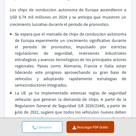
Los chips de conduccion autonoma de Europa ascendieron a
USD 6.74 mil millones en 2024 y se anticipa que muestren un
crecimiento lucrativo durante el periodo de pronostico.
Se espera que el mercado de chips de conduccion autonoma
de Europa experimente un crecimiento significativo durante
el periodo de pronostico, impulsado por estrictas
regulaciones de seguridad, inversiones industriales
estrategicas y avances tecnologicos de los principales actores
regionales. Paises como Alemania, Francia e Italia estan
liderando este progreso aprovechando su gran base de
vehiculos y adoptando rapidamente estrategias de
semiconductores integrados.
La UE ya ha implementado extensas reglas de seguridad
vehicular que generan la demanda de chips. A partir de la
Regulacion General de Seguridad (UE 2019/2144), a partir de
julio de 2022, sugiere que todos los vehiculos nuevos deben
estar equipados con muchos sistemas avanzados de
asistencia al conductor (ADAS), como frenado de emergencia,
Llámanos
Descargar PDF Gratis
asistencia de carril e inteligencia de velocidad.