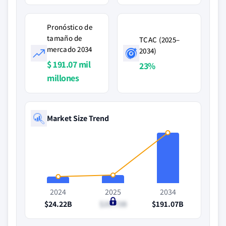
Pronóstico de
tamaño de
TCAC (2025–
mercado 2034
2034)
$ 191.07 mil
23%
millones
Market Size Trend
2024
2025
2034
$24.22B
$29.73B
$191.07B