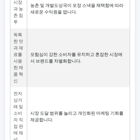
시장
농촌 및 개발도상국이 포장 스낵을 채택함에 따라
과 농
새로운 수익원을 엽니다.
촌 침
투
독특
한 맛
과 재
료를
모험심이 강한 소비자를 유치하고 혼잡한 시장에
사용
서 브랜드를 차별화합니다.
한 제
품 혁
신
전자
상거
래 및
소비
시장 도달 범위를 늘리고 개인화된 마케팅 기회를
자 직
제공합니다.
접 판
매 채
널