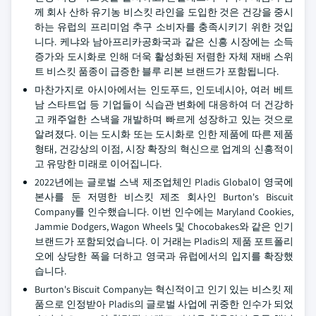
께 회사 산하 유기농 비스킷 라인을 도입한 것은 건강을 중시
하는 유럽의 프리미엄 추구 소비자를 충족시키기 위한 것입
니다. 케냐와 남아프리카공화국과 같은 신흥 시장에는 소득
증가와 도시화로 인해 더욱 활성화된 저렴한 자체 재배 스위
트 비스킷 품종이 급증한 블루 리본 브랜드가 포함됩니다.
마찬가지로 아시아에서는 인도푸드, 인도네시아, 여러 베트
남 스타트업 등 기업들이 식습관 변화에 대응하여 더 건강하
고 캐주얼한 스낵을 개발하며 빠르게 성장하고 있는 것으로
알려졌다. 이는 도시화 또는 도시화로 인한 제품에 따른 제품
형태, 건강상의 이점, 시장 확장의 혁신으로 업계의 신흥적이
고 유망한 미래로 이어집니다.
2022년에는 글로벌 스낵 제조업체인 Pladis Global이 영국에
본사를 둔 저명한 비스킷 제조 회사인 Burton's Biscuit
Company를 인수했습니다. 이번 인수에는 Maryland Cookies,
Jammie Dodgers, Wagon Wheels 및 Chocobakes와 같은 인기
브랜드가 포함되었습니다. 이 거래는 Pladis의 제품 포트폴리
오에 상당한 폭을 더하고 영국과 유럽에서의 입지를 확장했
습니다.
Burton's Biscuit Company는 혁신적이고 인기 있는 비스킷 제
품으로 인정받아 Pladis의 글로벌 사업에 귀중한 인수가 되었