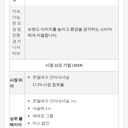
지속
가능
한 포
장 및
브랜드 이미지를 높이고 환경을 생각하는 소비자
친환
에게 어필합니다.
경 이
니셔
티브
시장 선도 기업 (2024)
몬델레즈 인터내셔널
시장 리
17.3% 시장 점유율
더
몬델레즈 인터내셔널, Inc.
네슬레 S.A.
페레로 그룹
상위 플
마스 법인
레이어