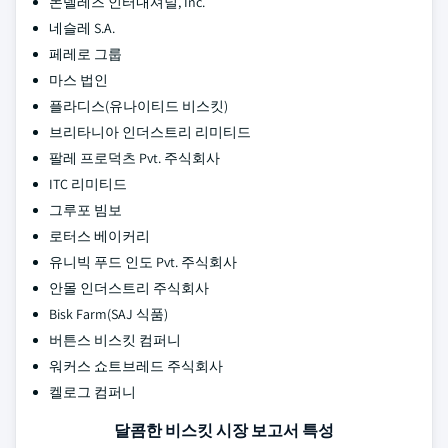
몬델레즈 인터내셔널, Inc.
네슬레 S.A.
페레로 그룹
마스 법인
플라디스(유나이티드 비스킷)
브리타니아 인더스트리 리미티드
팔레 프로덕츠 Pvt. 주식회사
ITC 리미티드
그루포 빔보
로터스 베이커리
유니빅 푸드 인도 Pvt. 주식회사
안몰 인더스트리 주식회사
Bisk Farm(SAJ 식품)
버튼스 비스킷 컴퍼니
워커스 쇼트브레드 주식회사
켈로그 컴퍼니
달콤한 비스킷 시장 보고서 특성