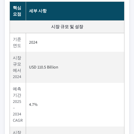
핵심
세부 사항
요점
시장 규모 및 성장
기준
2024
연도
시장
규모
USD 110.5 Billion
에서
2024
예측
기간
2025
4.7%
–
2034
CAGR
시장