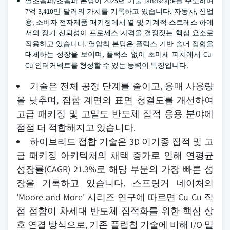
열초음파/초음파 본딩이 2025년 기술 landscape를 주도하며
7억 3,410만 달러의 가치를 기록하고 있습니다. 자동차, 산업
용, 소비자 전자제품 패키징에서 열 및 기계적 스트레스 하에
서의 장기 신뢰성이 프로세스 자격을 결정짓는 핵심 요소로
작용하고 있습니다. 열압착 본딩은 플럭스 기반 솔더 접합을
대체하는 성장을 보이며, 플럭스 없이 초미세 피치에서 Cu-
Cu 인터커넥트를 형성할 수 있는 능력이 특징입니다.
기술은 전체 공정 단계를 줄이고, 용매 사용량
을 낮추며, 접합 계면의 표면 청결도를 개선하여
고급 패키징 및 고밀도 반도체 집적 응용 분야에
점점 더 적합해지고 있습니다.
하이브리드 접합 기술은 3D 이기종 집적 및 고
급 패키징 아키텍처의 채택 증가로 인해 연평균
성장률(CAGR) 21.3%로 해당 부문의 가장 빠른 성
장을 기록하고 있습니다. 스프링거 네이처의
'Moore and More' 시리즈 연구에 따르면 Cu-Cu 직
접 접합이 차세대 반도체 집적화를 위한 핵심 상
호 연결 방식으로, 기존 플립칩 기술에 비해 I/O 밀