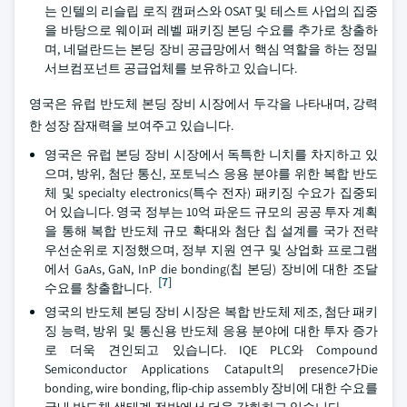
는 인텔의 리슬립 로직 캠퍼스와 OSAT 및 테스트 사업의 집중
을 바탕으로 웨이퍼 레벨 패키징 본딩 수요를 추가로 창출하
며, 네덜란드는 본딩 장비 공급망에서 핵심 역할을 하는 정밀
서브컴포넌트 공급업체를 보유하고 있습니다.
영국은 유럽 반도체 본딩 장비 시장에서 두각을 나타내며, 강력
한 성장 잠재력을 보여주고 있습니다.
영국은 유럽 본딩 장비 시장에서 독특한 니치를 차지하고 있
으며, 방위, 첨단 통신, 포토닉스 응용 분야를 위한 복합 반도
체 및 specialty electronics(특수 전자) 패키징 수요가 집중되
어 있습니다. 영국 정부는 10억 파운드 규모의 공공 투자 계획
을 통해 복합 반도체 규모 확대와 첨단 칩 설계를 국가 전략
우선순위로 지정했으며, 정부 지원 연구 및 상업화 프로그램
에서 GaAs, GaN, InP die bonding(칩 본딩) 장비에 대한 조달
[7]
수요를 창출합니다.
영국의 반도체 본딩 장비 시장은 복합 반도체 제조, 첨단 패키
징 능력, 방위 및 통신용 반도체 응용 분야에 대한 투자 증가
로 더욱 견인되고 있습니다. IQE PLC와 Compound
Semiconductor Applications Catapult의 presence가Die
bonding, wire bonding, flip-chip assembly 장비에 대한 수요를
국내 반도체 생태계 전반에서 더욱 강화하고 있습니다.