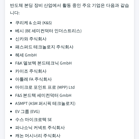
반도체 본딩 장비 산업에서 활동 중인 주요 기업은 다음과 같습
니다:
쿠리케 & 소파 (K&S)
베시 (BE 세미컨덕터 인더스트리스)
신카와 주식회사
패스퍼드 테크놀로지 주식회사
헤세 GmbH
F&K 델보텍 본드테크닉 GmbH
카이조 주식회사
아틀레 FA 주식회사
마이크로 포인트 프로 (MPP) Ltd
F&S 본드텍 세미컨덕터 GmbH
ASMPT (ASM 퍼시픽 테크놀로지)
EV 그룹 (EVG)
수스 마이크로텍 SE
파나소닉 커넥트 주식회사
캐논 머시너리 주식회사