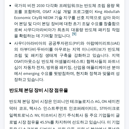
국가의 비전 2030 다각화 프레임워크는 반도체 조립 용량 목
표를 포함하며, OSAT 시설 개발 프로그램이 King Abdullah
Economic City와 NEOM 기술 지구를 선호 지역으로 삼아 와이
어 본딩 및 다이 본딩 장비에 대한 초기 조달 수요를 창출함으
로써 사우디아라비아가 최초의 대용량 반도체 패키징 작업
[9]
을 확립하는 데 기여할 것입니다.
사우디아라비아의 공공투자펀드(PIF)와 아랍에미리트(UAE)
의 아부다비·두바이를 아우르는 지역 이니셔티브가 반도체
조립 및 패키징 생태계 구축을 강화하고 있습니다. 지역
OSAT(아웃소싱 반도체 어셈블리·테스트) 협력사들의 파트너
십이 자동차 전자, 방위용 패키징, 산업용 애플리케이션 분야
에서 emerging 수요를 뒷받침하며, 현지화 정책과 맞물려 성
장하고 있습니다.
반도체 본딩 장비 시장 점유율
반도체 본딩 장비 시장은 인피니언 테크놀로지스 AG, ON 세미컨
덕터 코프, 텍사스 인스트루먼트 인코퍼레이티드, ST마이크로
일렉트로닉스 NV, 미쓰비시 전기 주식회사 등 주요 기업들이 글
로벌 시장 점유율 45.5%를 차지하며 선도하고 있습니다. 이 기업
들은 디스크리트 디바이스, 파워 모듈, 파워 IC 분야에서 폭넓은