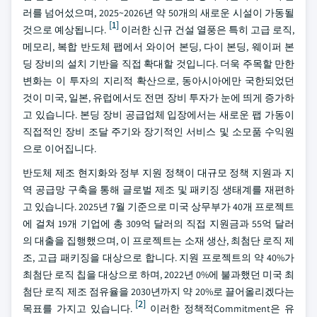
러를 넘어섰으며, 2025~2026년 약 50개의 새로운 시설이 가동될
[1]
것으로 예상됩니다.
이러한 신규 건설 열풍은 특히 고급 로직,
메모리, 복합 반도체 팹에서 와이어 본딩, 다이 본딩, 웨이퍼 본
딩 장비의 설치 기반을 직접 확대할 것입니다. 더욱 주목할 만한
변화는 이 투자의 지리적 확산으로, 동아시아에만 국한되었던
것이 미국, 일본, 유럽에서도 전면 장비 투자가 눈에 띄게 증가하
고 있습니다. 본딩 장비 공급업체 입장에서는 새로운 팹 가동이
직접적인 장비 조달 주기와 장기적인 서비스 및 소모품 수익원
으로 이어집니다.
반도체 제조 현지화와 정부 지원 정책이 대규모 정책 지원과 지
역 공급망 구축을 통해 글로벌 제조 및 패키징 생태계를 재편하
고 있습니다. 2025년 7월 기준으로 미국 상무부가 40개 프로젝트
에 걸쳐 19개 기업에 총 309억 달러의 직접 지원금과 55억 달러
의 대출을 집행했으며, 이 프로젝트는 소재 생산, 최첨단 로직 제
조, 고급 패키징을 대상으로 합니다. 지원 프로젝트의 약 40%가
최첨단 로직 칩을 대상으로 하며, 2022년 0%에 불과했던 미국 최
첨단 로직 제조 점유율을 2030년까지 약 20%로 끌어올리겠다는
[2]
목표를 가지고 있습니다.
이러한 정책적Commitment은 유