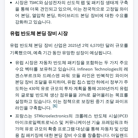
시장은 TSMC와 삼성전자의 선도적 팹 및 패키징 생태계 구축
을 통해 더욱 견인되고 있으며, 이는 전국적으로 고정밀 와이
어 본딩, 열압착 본딩, 하이브리드 본딩 장비에 대한 수요를
강화하고 있습니다.
유럽 반도체 본딩 장비 시장
유럽 반도체 본딩 장비 산업은 2025년 2억 6,570만 달러 규모를
기록했으며, 예측 기간 동안 유망한 성장이 예상됩니다.
유럽 시장은 자동차 반도체 패키징을 포함하는 두 가지 주요
수요 벡터를 보유하고 있습니다. Infineon Technologies의 레
겐스부르크와 드레스덴 파워 모듈 라인은 반복적인 와이어
본딩 장비 조달을 유지하며, 유럽 칩스 법안 하에서 정부가 주
도하는 430억 유로 규모의 투자 계획을 통해 2030년까지 유럽
의 글로벌 반도체 생산 점유율을 20%로 끌어올리는 목표를
설정하고 있습니다. 이는 정책으로 보장된 중기 조달 파이프
[6]
라인을 구축합니다.
프랑스는 STMicroelectronics의 크롤레스 반도체 시설(IPCEI
마이크로일렉트로닉스 및 커뮤니케이션 기술 프레임워크 하
75억 유로 규모의 확충 프로그램 대상)을 통해 자동차 및 산업
용 칩 패키징에 대한 본딩 장비 수요를 창출합니다. 아일랜드