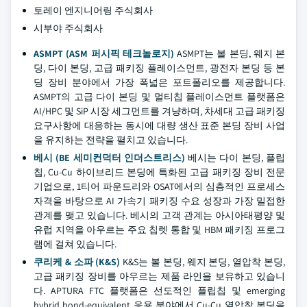
토레이 엔지니어링 주식회사
시부야 주식회사
ASMPT (ASM 퍼시픽 테크놀로지)
ASMPT는 볼 본딩, 웨지 본
딩, 다이 본딩, 고급 패키징 플레이스먼트, 광전자 본딩 등 본
딩 장비 분야에서 가장 폭넓은 포트폴리오를 제공합니다.
ASMPT의 고급 다이 본딩 및 멀티칩 플레이스먼트 플랫폼은
AI/HPC 및 SiP 시장 세그먼트를 겨냥하며, 차세대 고급 패키징
요구사항에 대응하는 동시에 대량 생산 표준 본딩 장비 사업
을 유지하는 전략을 펼치고 있습니다.
베시 (BE 세미컨덕터 인더스트리스)
베시는 다이 본딩, 플립
칩, Cu-Cu 하이브리드 본딩에 특화된 고급 패키징 장비 전문
기업으로, 1티어 파운드리와 OSAT에서의 심층적인 프로세스
자격을 바탕으로 AI 가속기 패키징 수요 성장과 가장 밀접한
관계를 맺고 있습니다. 베시의 고객 관계는 아시아태평양 및
유럽 지역을 아우르는 주요 칩렛 통합 및 HBM 패키징 프로그
램에 걸쳐 있습니다.
쿠리케 & 소파 (K&S)
K&S는 볼 본딩, 웨지 본딩, 열압착 본딩,
고급 패키징 장비를 아우르는 제품 라인을 보유하고 있습니
다. APTURA FTC 플랫폼은 선도적인 플립칩 및 emerging
hybrid bond-equivalent 응용 분야에서 Cu-Cu 열압착 본딩을