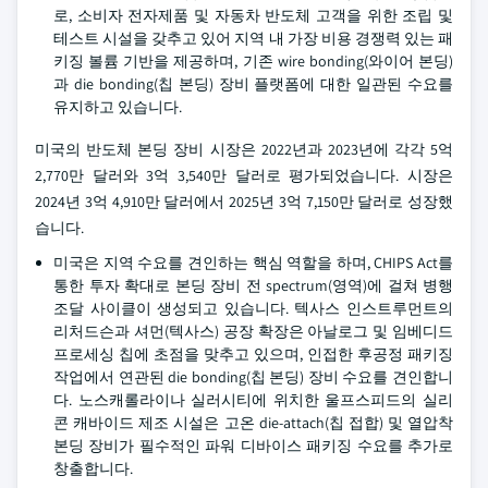
로, 소비자 전자제품 및 자동차 반도체 고객을 위한 조립 및
테스트 시설을 갖추고 있어 지역 내 가장 비용 경쟁력 있는 패
키징 볼륨 기반을 제공하며, 기존 wire bonding(와이어 본딩)
과 die bonding(칩 본딩) 장비 플랫폼에 대한 일관된 수요를
유지하고 있습니다.
미국의 반도체 본딩 장비 시장은 2022년과 2023년에 각각 5억
2,770만 달러와 3억 3,540만 달러로 평가되었습니다. 시장은
2024년 3억 4,910만 달러에서 2025년 3억 7,150만 달러로 성장했
습니다.
미국은 지역 수요를 견인하는 핵심 역할을 하며, CHIPS Act를
통한 투자 확대로 본딩 장비 전 spectrum(영역)에 걸쳐 병행
조달 사이클이 생성되고 있습니다. 텍사스 인스트루먼트의
리처드슨과 셔먼(텍사스) 공장 확장은 아날로그 및 임베디드
프로세싱 칩에 초점을 맞추고 있으며, 인접한 후공정 패키징
작업에서 연관된 die bonding(칩 본딩) 장비 수요를 견인합니
다. 노스캐롤라이나 실러시티에 위치한 울프스피드의 실리
콘 캐바이드 제조 시설은 고온 die-attach(칩 접합) 및 열압착
본딩 장비가 필수적인 파워 디바이스 패키징 수요를 추가로
창출합니다.