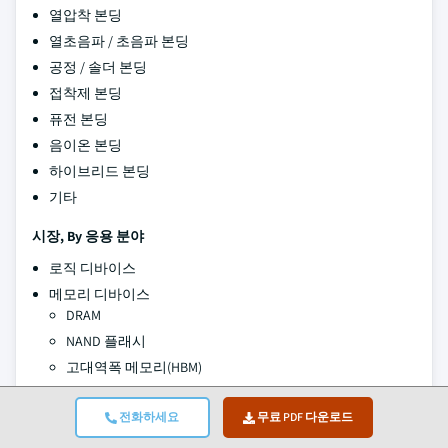
열압착 본딩
열초음파 / 초음파 본딩
공정 / 솔더 본딩
접착제 본딩
퓨전 본딩
음이온 본딩
하이브리드 본딩
기타
시장, By 응용 분야
로직 디바이스
메모리 디바이스
DRAM
NAND 플래시
고대역폭 메모리(HBM)
반도체 본딩 장비
전화하세요
무료 PDF 다운로드
MEMS 디바이스
CMOS 이미지 센서(CIS)