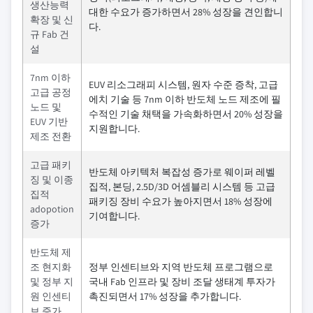
생산능력
대한 수요가 증가하면서 28% 성장을 견인합니
확장 및 신
다.
규 Fab 건
설
7nm 이하
EUV 리소그래피 시스템, 원자 수준 증착, 고급
고급 공정
에치 기술 등 7nm 이하 반도체 노드 제조에 필
노드 및
수적인 기술 채택을 가속화하면서 20% 성장을
EUV 기반
지원합니다.
제조 전환
고급 패키
반도체 아키텍처 복잡성 증가로 웨이퍼 레벨
징 및 이종
집적, 본딩, 2.5D/3D 어셈블리 시스템 등 고급
집적
패키징 장비 수요가 높아지면서 18% 성장에
adopotion
기여합니다.
증가
반도체 제
조 현지화
정부 인센티브와 지역 반도체 프로그램으로
및 정부 지
국내 Fab 인프라 및 장비 조달 생태계 투자가
원 인센티
촉진되면서 17% 성장을 추가합니다.
브 증가