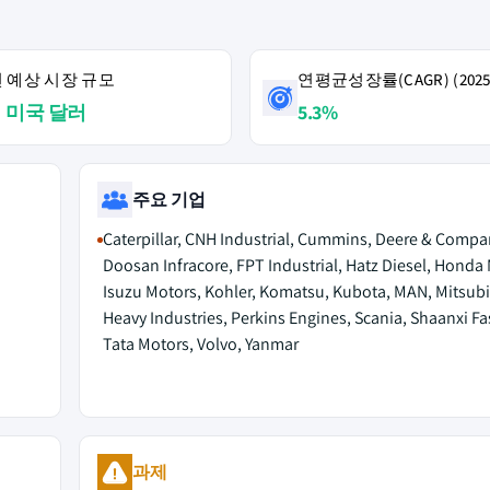
4년 예상 시장 규모
연평균성장률(CAGR) (2025
억 미국 달러
5.3%
주요 기업
Caterpillar, CNH Industrial, Cummins, Deere & Compa
Doosan Infracore, FPT Industrial, Hatz Diesel, Honda 
Isuzu Motors, Kohler, Komatsu, Kubota, MAN, Mitsubi
Heavy Industries, Perkins Engines, Scania, Shaanxi Fa
Tata Motors, Volvo, Yanmar
과제