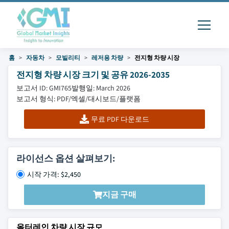
홈
자동차
모빌리티
레저용 차량
전지형 차량 시장
전지형 차량 시장 크기 및 공유 2026-2035
보고서 ID: GMI765
발행일: March 2026
보고서 형식: PDF/엑셀/대시보드/플랫폼
무료 PDF 다운로드
라이선스 옵션 살펴보기:
시작 가격: $2,450
지금 구매
올터레인 차량 시장 규모