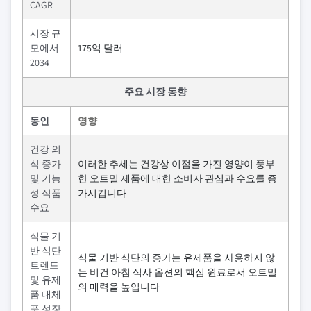
CAGR
시장 규
모에서
175억 달러
2034
주요 시장 동향
동인
영향
건강 의
식 증가
이러한 추세는 건강상 이점을 가진 영양이 풍부
및 기능
한 오트밀 제품에 대한 소비자 관심과 수요를 증
성 식품
가시킵니다
수요
식물 기
반 식단
식물 기반 식단의 증가는 유제품을 사용하지 않
트렌드
는 비건 아침 식사 옵션의 핵심 원료로서 오트밀
및 유제
의 매력을 높입니다
품 대체
품 성장