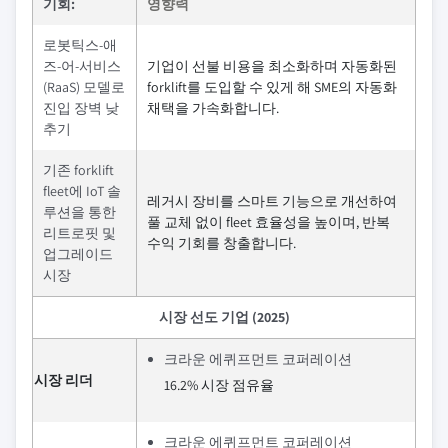
기회:
영향력
로봇틱스-애
즈-어-서비스
기업이 선불 비용을 최소화하며 자동화된
(RaaS) 모델로
forklift를 도입할 수 있게 해 SME의 자동화
진입 장벽 낮
채택을 가속화합니다.
추기
기존 forklift
fleet에 IoT 솔
레거시 장비를 스마트 기능으로 개선하여
루션을 통한
풀 교체 없이 fleet 효율성을 높이며, 반복
리트로핏 및
수익 기회를 창출합니다.
업그레이드
시장
시장 선도 기업 (2025)
크라운 에퀴프먼트 코퍼레이션
시장 리더
16.2% 시장 점유율
크라운 에퀴프먼트 코퍼레이션