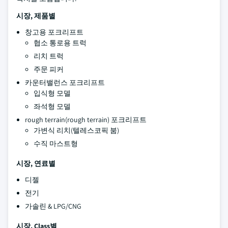
시장, 제품별
창고용 포크리프트
협소 통로용 트럭
리치 트럭
주문 피커
카운터밸런스 포크리프트
입식형 모델
좌석형 모델
rough terrain(rough terrain) 포크리프트
가변식 리치(텔레스코픽 붐)
수직 마스트형
시장, 연료별
디젤
전기
가솔린 & LPG/CNG
시장, Class별