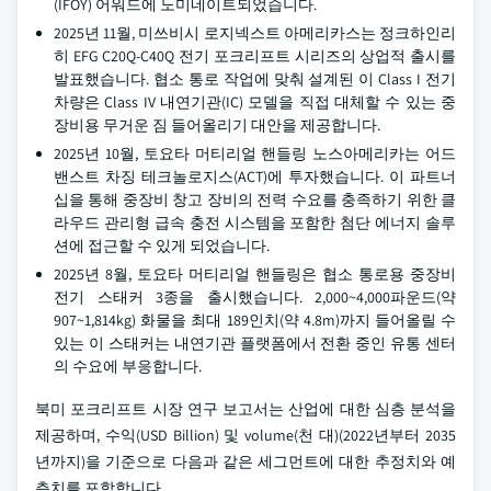
(IFOY) 어워드에 노미네이트되었습니다.
2025년 11월, 미쓰비시 로지넥스트 아메리카스는 정크하인리
히 EFG C20Q-C40Q 전기 포크리프트 시리즈의 상업적 출시를
발표했습니다. 협소 통로 작업에 맞춰 설계된 이 Class I 전기
차량은 Class IV 내연기관(IC) 모델을 직접 대체할 수 있는 중
장비용 무거운 짐 들어올리기 대안을 제공합니다.
2025년 10월, 토요타 머티리얼 핸들링 노스아메리카는 어드
밴스트 차징 테크놀로지스(ACT)에 투자했습니다. 이 파트너
십을 통해 중장비 창고 장비의 전력 수요를 충족하기 위한 클
라우드 관리형 급속 충전 시스템을 포함한 첨단 에너지 솔루
션에 접근할 수 있게 되었습니다.
2025년 8월, 토요타 머티리얼 핸들링은 협소 통로용 중장비
전기 스태커 3종을 출시했습니다. 2,000~4,000파운드(약
907~1,814kg) 화물을 최대 189인치(약 4.8m)까지 들어올릴 수
있는 이 스태커는 내연기관 플랫폼에서 전환 중인 유통 센터
의 수요에 부응합니다.
북미 포크리프트 시장 연구 보고서는 산업에 대한 심층 분석을
제공하며, 수익(USD Billion) 및 volume(천 대)(2022년부터 2035
년까지)을 기준으로 다음과 같은 세그먼트에 대한 추정치와 예
측치를 포함합니다.