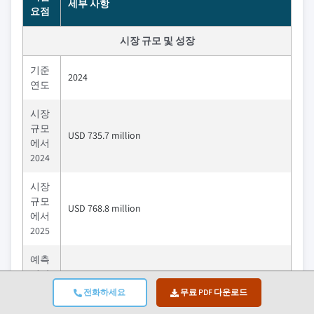
세부 사항
요점
시장 규모 및 성장
기준
2024
연도
시장
규모
USD 735.7 million
에서
2024
시장
규모
USD 768.8 million
에서
2025
예측
기간
2025
전화하세요
무료 PDF 다운로드
7.3%
-