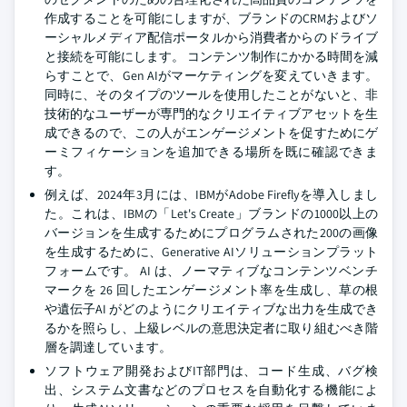
作成することを可能にしますが、ブランドのCRMおよびソ
ーシャルメディア配信ポータルから消費者からのドライブ
と接続を可能にします。 コンテンツ制作にかかる時間を減
らすことで、Gen AIがマーケティングを変えていきます。
同時に、そのタイプのツールを使用したことがないと、非
技術的なユーザーが専門的なクリエイティブアセットを生
成できるので、この人がエンゲージメントを促すためにゲ
ーミフィケーションを追加できる場所を既に確認できま
す。
例えば、2024年3月には、IBMがAdobe Fireflyを導入しまし
た。これは、IBMの「Let's Create」ブランドの1000以上の
バージョンを生成するためにプログラムされた200の画像
を生成するために、Generative AIソリューションプラット
フォームです。 AI は、ノーマティブなコンテンツベンチ
マークを 26 回したエンゲージメント率を生成し、草の根
や遺伝子AI がどのようにクリエイティブな出力を生成でき
るかを照らし、上級レベルの意思決定者に取り組むべき階
層を調達しています。
ソフトウェア開発およびIT部門は、コード生成、バグ検
出、システム文書などのプロセスを自動化する機能によ