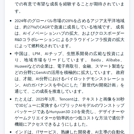
での有意で有望な成長を経験することが期待されていま
す。
2024年のグローバル市場の28%を占めるアジア太平洋地域
は、約27%のCAGRで急速に成長している地域です。 成長
は、AIイノベーションハブの拡大、およびクロスボーダー
R&Dコラボレーションによるクラウドインフラ投資の拡大
によって燃料化されています。
中国は、LPM、AIチップ、生態系開発の広範な投資によ
り、地域市場をリードしています。 Baidu、Alibaba、
Huaweiなどの企業は、電子商取引、金融、スマート製造な
どの分野にGenAIの活用を積極的に拡大しています。 政府
は、才能、AI分野におけるパイロットデモンストレーショ
ン、AIのガバナンスを中心にした「新世代AI開発計画」を
通じて、この成長を推進しています。
たとえば、2025年3月、Tencentは、テキストと画像を30秒
で3Dビューに変換するパブリックAIモデルのワンストップ
パッケージであるHunyuan3D 2.0を発売し、デザイナーや
ゲームクリエイターが効率的かつ低コストな方法で遺伝子
機能にアクセスできるようにしました。
インドは、ITサービス、熟練した開発者、AI主導の自動化