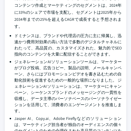
コンテンツ作成とマーケティングのセグメントは、2024年
に33%のシェアで市場を支配し、セグメントは2025年から
2034年までの25%を超えるCAGRで成長すると予想されま
す。
ドミナンスは、ブランドや代理店の圧力に主に帰属し、迅
速かつ費用対効果の高い方法で多数のデジタルチャネルに
わたって、高品質の、カスタマイズされた、魅力的でSEO
指向のコンテンツを大量に配信することができます。
ジェネレーションAIソリューションツールは、マーケター
がブログ投稿、広告コピー、製品の説明、メールキャンペ
ーン、さらにはプロモーションビデオを書き込むための自
動化技術を促進するための一般的な場所になりました。 ジ
ェネレーションAIソリューションは、マーケターにキャン
ペーン、シーケンスブランドのメッセージングの一貫性を
収穫し、データ主導のパーソナベースのパーソナライゼー
ションを活用して、消費者のエンゲージメントを推進しま
す。
Jasper AI、Copy.ai、Adobe Fireflyなどのソリューション
は、マーケティング担当者が独自のオーディエンスの個々
のセグメントのための合理化された高品質のコンテンツを