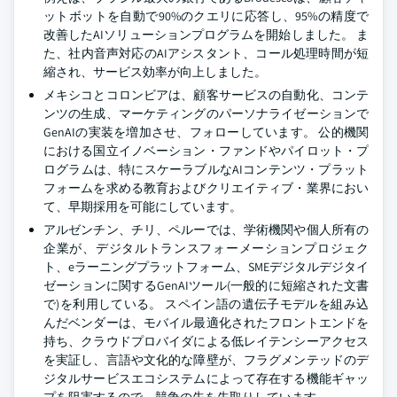
ットボットを自動で90%のクエリに応答し、95%の精度で
改善したAIソリューションプログラムを開始しました。 ま
た、社内音声対応のAIアシスタント、コール処理時間が短
縮され、サービス効率が向上しました。
メキシコとコロンビアは、顧客サービスの自動化、コンテ
ンツの生成、マーケティングのパーソナライゼーションで
GenAIの実装を増加させ、フォローしています。 公的機関
における国立イノベーション・ファンドやパイロット・プ
ログラムは、特にスケーラブルなAIコンテンツ・プラット
フォームを求める教育およびクリエイティブ・業界におい
て、早期採用を可能にしています。
アルゼンチン、チリ、ペルーでは、学術機関や個人所有の
企業が、デジタルトランスフォーメーションプロジェク
ト、eラーニングプラットフォーム、SMEデジタルデジタイ
ゼーションに関するGenAIツール(一般的に短縮された文書
で)を利用している。 スペイン語の遺伝子モデルを組み込
んだベンダーは、モバイル最適化されたフロントエンドを
持ち、クラウドプロバイダによる低レイテンシーアクセス
を実証し、言語や文化的な障壁が、フラグメンテッドのデ
ジタルサービスエコシステムによって存在する機能ギャッ
プを阻害するので、競争の先を先取りしています。