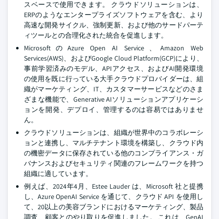
スベースで使用できます。 クラウドソリューションは、
ERPのようなエンタープライズソフトウェアを含む、より
高速な開発サイクル、強制更新、および他のサードパーテ
ィツールとの合理化された統合を促進します。
MicrosoftのAzure Open AI Service、Amazon Web
Services(AWS)、およびGoogle Cloud Platform(GCP)により、
事前学習済みのモデル、APIアクセス、およびAI開発環境
の使用を既に行っている大手クラウドプロバイダーは、組
織がマーケティング、IT、カスタマーサービスなどのさま
ざまな機能で、Generative AIソリューションアプリケーシ
ョンを開発、デプロイ、管理するのは容易ではありませ
ん。
クラウドソリューションは、組織が世界中のコラボレーシ
ョンと連携し、マルチテナント環境を構築し、クラウド内
の機密データに保存されている他のコンプライアンス・ガ
バナンスおよびセキュリティ関連のフレームワークを持つ
組織に適しています。
例えば、2024年4月、Estee Lauder は、Microsoft 社と提携
し、Azure OpenAI Service を通じて、クラウド API を使用し
て、20以上の美容ブランドにおけるマーケティング、製品
調査、顧客とのやり取りを促進しました。 これは、GenAI