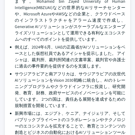
ます。Mohamed bin Zayed University of Human
Intelligence(MBZUAI)などの世界的なAIリサーチセンター
や、Microsoft AzureやAWSなどの企業と、クラウドベース
のインフラストラクチャをアラーム速度で作成し、
Generative AIソリューションがスケーラブルなエンタープ
ライズソリューションとして運用できる有利なエコシステ
ムへのすべてのポイントを提供しています。
例えば、2024年6月、UAEの正義省がAIソリューションをベ
ースとした仮想社員であるアイシャを提示しました。 アイ
シャは、裁判所、裁判所関連の文書草案、裁判官や弁護士
に過去の事件要約を提供するのを支援します。
サウジアラビアと南アフリカは、サウジアラビアの次世代
AIソリューションをVision 2030戦略に統合し、AIのトレー
ニングプログラムやクラウドインフラに投資し、研究開
発、教育、財務、政府サービスのイノベーションを可能に
しています。 2つの国は、責任ある展開を達成するための
規制措置を開発しています。
新興市場には、エジプト、ケニア、ナイジェリア、そして
パブリックプライベートのコラボレーションやテクノロジ
ーのエコシステムを拡充することで、教育とコンテンツの
創造とビジネスの自動化におけるAIソリューションツール