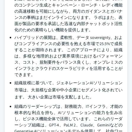
のコンテンツ生成とキャンペーン・ローンチ・レディ機能
の高速移動を可能にしながら、両方のガイダンスとガバナ
ンスの事柄はまだインラインになります。 ラボはまた、表
面が製品の要求を承認した迅速な内部チャットボット活性
化のための素晴らしい機能を提供します。
ハイブリッドの展開は、柔軟性、データ sovereignty、およ
びコンプライアンスの必要性を抱える市場で25.5%で成長
することが期待されます。 このアプローチにより、組織
は、多様な地理的および業界環境におけるパフォーマン
ス、コスト、規制要件をバランス良くし、オンプレミスの
インフラとクラウドのスケーラビリティを活用することが
できます。
組織規模に基づいて、ジェネレーションAIソリューション
市場は、大規模な企業や中小企業にセグメント化されてい
ます。 大きい企業は市場を支配しました。
組織のリーダーシップは、財務能力、ITインフラ、才能の
根本的な利点を持ち、AIソリューションの能力を生み出
し、ビジネス機能全体で活用しています。 これらのリーダ
ーシップ組織は、GPT-4、PaLM 2、Claude、Geminiなどの
Generative AIソリューションモデルを使用して、社内ワー