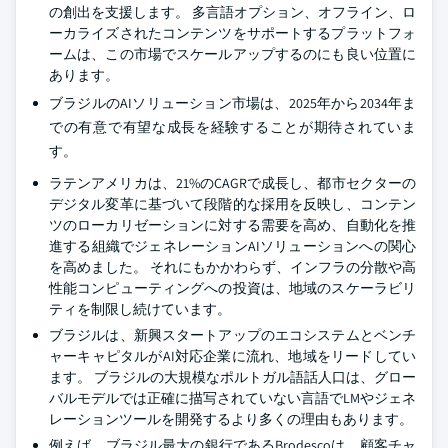
の創出を支援します。 多言語オプション、オフライン、ロ
ーカライズされたコンテンツをサポートするプラットフォ
ームは、この市場でスケールアップするのにも良い位置に
あります。
ブラジルのAIソリューション市場は、2025年から2034年ま
での有意で有望な成長を経験することが期待されていま
す。
ラテンアメリカは、21%のCAGRで成長し、都市セクターの
デジタル変革に基づいて段階的な採用を反映し、コンテン
ツのローカリゼーションに対する需要を高め、自動化を推
進する組織でジェネレーションAIソリューションへの関心
を高めました。 それにもかかわらず、インフラの分散や高
性能コンピューティングへの投資は、地域のスケーラビリ
ティを制限し続けています。
ブラジルは、新興スタートアップのエコシステムとベンチ
ャーキャピタルがAI対応企業に流れ、地域をリードしてい
ます。 ブラジルの大規模なポルトガル語話人口は、グロー
バルモデルでは正確に描写されていない言語でLMやジェネ
レーションツールを開発するより多くの理由もあります。
例えば、ブラジル最大の銀行であるBrodescoは、顧客チャ