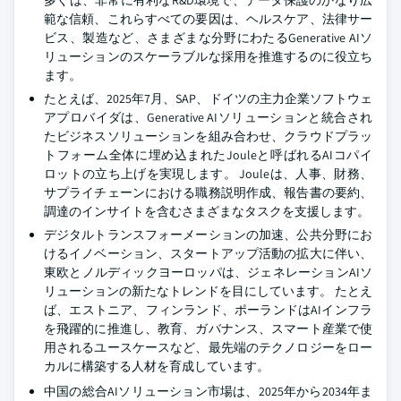
範な信頼、これらすべての要因は、ヘルスケア、法律サー
ビス、製造など、さまざまな分野にわたるGenerative AIソ
リューションのスケーラブルな採用を推進するのに役立ち
ます。
たとえば、2025年7月、SAP、ドイツの主力企業ソフトウェ
アプロバイダは、Generative AIソリューションと統合され
たビジネスソリューションを組み合わせ、クラウドプラッ
トフォーム全体に埋め込まれたJouleと呼ばれるAIコパイ
ロットの立ち上げを実現します。 Jouleは、人事、財務、
サプライチェーンにおける職務説明作成、報告書の要約、
調達のインサイトを含むさまざまなタスクを支援します。
デジタルトランスフォーメーションの加速、公共分野にお
けるイノベーション、スタートアップ活動の拡大に伴い、
東欧とノルディックヨーロッパは、ジェネレーションAIソ
リューションの新たなトレンドを目にしています。 たとえ
ば、エストニア、フィンランド、ポーランドはAIインフラ
を飛躍的に推進し、教育、ガバナンス、スマート産業で使
用されるユースケースなど、最先端のテクノロジーをロー
カルに構築する人材を育成しています。
中国の総合AIソリューション市場は、2025年から2034年ま