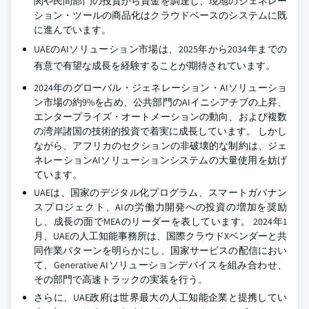
関や民間部門の投資から資金を調達し、現地のジェネレー
ション・ツールの商品化はクラウドベースのシステムに既
に進んでいます。
UAEのAIソリューション市場は、2025年から2034年までの
有意で有望な成長を経験することが期待されています。
2024年のグローバル・ジェネレーション・AIソリューショ
ン市場の約9%を占め、公共部門のAIイニシアチブの上昇、
エンタープライズ・オートメーションの動向、および複数
の湾岸諸国の技術的投資で着実に成長しています。 しかし
ながら、アフリカのセクションの非破壊的な制約は、ジェ
ネレーションAIソリューションシステムの大量使用を妨げ
ています。
UAEは、国家のデジタル化プログラム、スマートガバナン
スプロジェクト、AIの労働力開発への投資の増加を奨励
し、成長の面でMEAのリーダーを表しています。 2024年1
月、UAEの人工知能事務所は、国際クラウドXベンダーと共
同作業パターンを明らかにし、国家サービスの配信におい
て、Generative AIソリューションデバイスを組み合わせ、
その部門で高速トラックの実装を行う。
さらに、UAE政府は世界最大の人工知能企業と提携してい