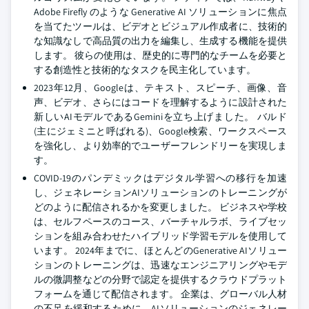
Adobe Firefly のような Generative AI ソリューションに焦点
を当てたツールは、ビデオとビジュアル作成者に、技術的
な知識なしで高品質の出力を編集し、生成する機能を提供
します。 彼らの使用は、歴史的に専門的なチームを必要と
する創造性と技術的なタスクを民主化しています。
2023年12月、Googleは、テキスト、スピーチ、画像、音
声、ビデオ、さらにはコードを理解するように設計された
新しいAIモデルであるGeminiを立ち上げました。 バルド
(主にジェミニと呼ばれる)、Google検索、ワークスペース
を強化し、より効率的でユーザーフレンドリーを実現しま
す。
COVID-19のパンデミックはデジタル学習への移行を加速
し、ジェネレーションAIソリューションのトレーニングが
どのように配信されるかを変更しました。 ビジネスや学校
は、セルフペースのコース、バーチャルラボ、ライブセッ
ションを組み合わせたハイブリッド学習モデルを使用して
います。 2024年までに、ほとんどのGenerative AIソリュー
ションのトレーニングは、迅速なエンジニアリングやモデ
ルの微調整などの分野で認定を提供するクラウドプラット
フォームを通じて配信されます。 企業は、グローバル人材
の不足を緩和するために、AIソリューションのジェネレー