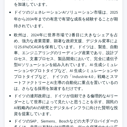
を加速しています。
ドイツのジェネレーションAIソリューション市場は、2025
年から2034年までの有意で有望な成長を経験することが期
待されています。
欧州は、2024年に世界市場で2番目に大きなシェアを占
め、強力な産業需要、顕著な政府支援、デジタル変革によ
り25.6%のCAGRを保有しています。 ドイツは、製造、自動
車、エンジニアリングのリーディング産業であり、設計プ
ロセス、文書プロセス、製品開発において、完全に遺伝子
型AIソリューションを組み入れています。 AI 生成シミュレ
ーションやプロトタイプなど、AI 生成シミュレーションや
プロトタイプなど、 ドイツの「Industrie 4.0」戦略とスマ
ートファクトリーとAI主導の自動化に重点を置いているの
は、さらなる採用を加速するだけです。
ドイツの連邦政府は、ドイツが信頼できる倫理的なAIリー
ダーとして世界によって見たいと思うことを示す、国民の
AI戦略内のAIの研究とデジタルインフラに向けた賢明な投
資を提案しています。
ドイツのSAP、Siemens、Boschなどの大手プロバイダーの
多くは、非常に有利なR&D環境で、データ保護のかなり広