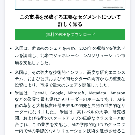
この市場を形成する主要なセグメントについて
詳しく知る
無料のPDFをダウンロード
米国は、約85%のシェアを占め、2024年の収益で5億米ド
ルを調達し、北米でジェネレーションAIソリューション市
場を支配しました。
米国は、その強力な技術的インフラ、高度な研究エコシス
テム、および公共および民間セクターの両方からの重要な
投資により、市場で最大のシェアを開催しました。
米国は、OpenAI、Google、Microsoft、Metadata、Amazon
などの業界で最も優れたAIリーダーのホームであり、AI技
術の革新と大規模変圧器モデルの開発と展開の世界的なリ
ーダーになりました。 米国は、高レベルの大学、研究機
関、および技術のスタートアップの広範なクラスターと結
合され、この業界を支配し、AIの学際的な1つのクラスタ
ー内でAIの学際的なAIソリューション技術を進歩させるこ