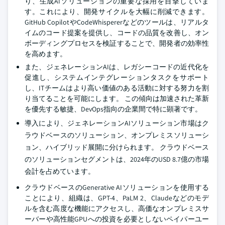
り、生成AIソリューションの重要な採用を目撃していま
す。これにより、開発サイクルを大幅に削減できます。
GitHub CopilotやCodeWhispererなどのツールは、リアルタ
イムのコード提案を提供し、コードの品質を改善し、オン
ボーディングプロセスを検証することで、開発者の効率性
を高めます。
また、ジェネレーションAIは、レガシーコードの近代化を
促進し、システムインテグレーションタスクをサポート
し、ITチームはより高い価値のある活動に対する努力を割
り当てることを可能にします。 この傾向は加速された革新
を優先する敏捷、DevOps指向の企業間で特に顕著です。
導入により、ジェネレーションAIソリューション市場はク
ラウドベースのソリューション、オンプレミスソリューシ
ョン、ハイブリッド展開に分けられます。 クラウドベース
のソリューションセグメントは、2024年のUSD 8.7億の市場
会計を占めています。
クラウドベースのGenerative AIソリューションを使用する
ことにより、組織は、GPT-4、PaLM 2、Claudeなどのモデ
ルを含む高度な機能にアクセスし、高価なオンプレミスサ
ーバーや高性能GPUへの投資を必要としないペイパーユー