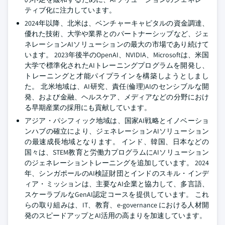
ティブ化に注力しています。
2024年以降、北米は、ベンチャーキャピタルの資金調達、
優れた技術、大学や業界とのパートナーシップなど、ジェ
ネレーションAIソリューションの最大の市場であり続けて
います。 2023年後半のOpenAI、NVIDIA、Microsoftは、米国
大学で標準化されたAIトレーニングプログラムを開発し、
トレーニングと才能パイプラインを構築しようとしまし
た。 北米地域は、AI研究、責任(倫理)AIのセンシブルな開
発、および金融、ヘルスケア、メディアなどの分野におけ
る早期産業の採用にも貢献しています。
アジア・パシフィック地域は、国家AI戦略とイノベーショ
ンハブの確立により、ジェネレーションAIソリューション
の最速成長地域となります。 インド、韓国、日本などの
国々は、STEM教育と労働力プログラムにAIソリューション
のジェネレーショントレーニングを追加しています。 2024
年、シンガポールのAI検証財団とインドのスキル・インデ
ィア・ミッションは、主要なAI企業と協力して、多言語、
スケーラブルなGenAI認定コースを提供しています。 これ
らの取り組みは、IT、教育、e-governance における人材開
発のスピードアップとAI活用の高まりを加速しています。