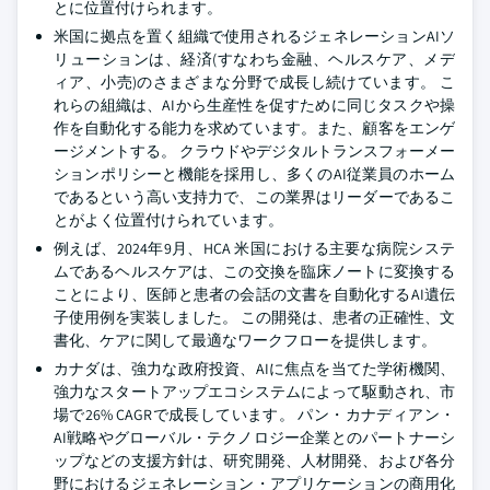
とに位置付けられます。
米国に拠点を置く組織で使用されるジェネレーションAIソ
リューションは、経済(すなわち金融、ヘルスケア、メデ
ィア、小売)のさまざまな分野で成長し続けています。 こ
れらの組織は、AIから生産性を促すために同じタスクや操
作を自動化する能力を求めています。また、顧客をエンゲ
ージメントする。 クラウドやデジタルトランスフォーメー
ションポリシーと機能を採用し、多くのAI従業員のホーム
であるという高い支持力で、この業界はリーダーであるこ
とがよく位置付けられています。
例えば、2024年9月、HCA 米国における主要な病院システ
ムであるヘルスケアは、この交換を臨床ノートに変換する
ことにより、医師と患者の会話の文書を自動化するAI遺伝
子使用例を実装しました。 この開発は、患者の正確性、文
書化、ケアに関して最適なワークフローを提供します。
カナダは、強力な政府投資、AIに焦点を当てた学術機関、
強力なスタートアップエコシステムによって駆動され、市
場で26% CAGRで成長しています。 パン・カナディアン・
AI戦略やグローバル・テクノロジー企業とのパートナーシ
ップなどの支援方針は、研究開発、人材開発、および各分
野におけるジェネレーション・アプリケーションの商用化