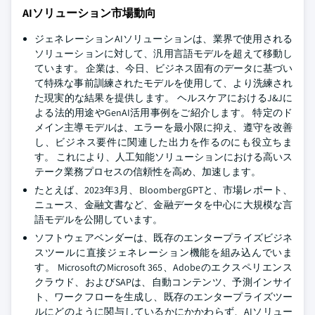
AIソリューション市場動向
ジェネレーションAIソリューションは、業界で使用される
ソリューションに対して、汎用言語モデルを超えて移動し
ています。 企業は、今日、ビジネス固有のデータに基づい
て特殊な事前訓練されたモデルを使用して、より洗練され
た現実的な結果を提供します。 ヘルスケアにおけるJ&Jに
よる法的用途やGenAI活用事例をご紹介します。 特定のド
メイン主導モデルは、エラーを最小限に抑え、遵守を改善
し、ビジネス要件に関連した出力を作るのにも役立ちま
す。 これにより、人工知能ソリューションにおける高いス
テーク業務プロセスの信頼性を高め、加速します。
たとえば、2023年3月、BloombergGPTと、市場レポート、
ニュース、金融文書など、金融データを中心に大規模な言
語モデルを公開しています。
ソフトウェアベンダーは、既存のエンタープライズビジネ
スツールに直接ジェネレーション機能を組み込んでいま
す。 MicrosoftのMicrosoft 365、Adobeのエクスペリエンス
クラウド、およびSAPは、自動コンテンツ、予測インサイ
ト、ワークフローを生成し、既存のエンタープライズツー
ルにどのように関与しているかにかかわらず、AIソリュー