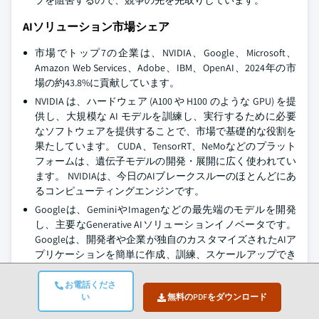
AIソリューション市場シェア
市場でトップ7の企業は、NVIDIA、Google、Microsoft、
Amazon Web Services、Adobe、IBM、OpenAI、2024年の市
場の約43.8%に貢献しています。
NVIDIA は、ハードウェア (A100 や H100 のような GPU) を提
供し、大規模な AI モデルを訓練し、実行するために必要
なソフトウェアを提供することで、市場で基礎的な役割を
果たしています。 CUDA、TensorRT、NeMoなどのプラット
フォームは、遺伝子モデルの開発・展開に広く使われてい
ます。 NVIDIAは、今日のAIブレークスルーのほとんどにあ
るコンピューティングエンジンです。
Googleは、GeminiやImagenなどの最先端のモデルを開発
し、主要なGenerative AIソリューションイノベータです。
Googleは、開発者や企業が独自のカスタマイズされたAIア
プリケーションを簡単に作成、訓練、スケールアップでき
るように、Vertex AIクラウドプラットフォームをリリース
しました。 また、Googleのワークスペース、検索、
お電話くださ
い
無料のPDFをダウンロード
AndroidなどのGoogleの他の製品に組み込まれています。
Microsoftは、OpenAIとのパートナーシップを通じて、ジェ