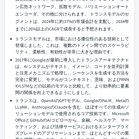
ン広告ネットワーク、拡散モデル、バリエーションオート
エンコーダ、その他に分けられます。 トランスモデルのセ
グメントは、2024年に約37%の市場会計を支配し、2034年
までに26%以上のCAGRで成長すると予想されます。
トランスモデルは、市場における優位性のある技術として
登場しました。これは、複数のドメイン間でのスケーラビ
リティ、柔軟性、有効性が非常に大きな理由です。
2017年にGoogleが最初に導入したトランスアーキテクチャ
は、AIシステムがテキスト、イメージ、コードを並列計算
と注意メカニズムで処理し、シーケンスを生成する方法を
完全に変更し、モデルがコンテキスト、意味、およびRNN
やLSTMなどの以前のモデルと比較して、より効率的に要素
間の関係を向上できるようにしました。
トランスは、OpenAIのGPTモデル、GoogleのPaLM、Metaの
LLaMA、AnthropicのClaudeを含む、ほぼすべての生成AIソ
リューションモデルで使用されるコア技術です。 Microsoft
OfficeとGitHubのAIコピローから、金融、ヘルスケア、マー
ケティング、および法律サービスにおけるエンタープライ
ズグレードのアプリケーションまで、ほとんどすべての業