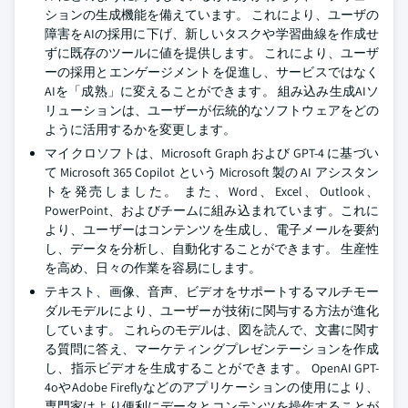
ションの生成機能を備えています。 これにより、ユーザの
障害をAIの採用に下げ、新しいタスクや学習曲線を作成せ
ずに既存のツールに値を提供します。 これにより、ユーザ
ーの採用とエンゲージメントを促進し、サービスではなく
AIを「成熟」に変えることができます。 組み込み生成AIソ
リューションは、ユーザーが伝統的なソフトウェアをどの
ように活用するかを変更します。
マイクロソフトは、Microsoft Graph および GPT-4 に基づい
て Microsoft 365 Copilot という Microsoft 製の AI アシスタン
トを発売しました。 また、Word、Excel、Outlook、
PowerPoint、およびチームに組み込まれています。これに
より、ユーザーはコンテンツを生成し、電子メールを要約
し、データを分析し、自動化することができます。 生産性
を高め、日々の作業を容易にします。
テキスト、画像、音声、ビデオをサポートするマルチモー
ダルモデルにより、ユーザーが技術に関与する方法が進化
しています。 これらのモデルは、図を読んで、文書に関す
る質問に答え、マーケティングプレゼンテーションを作成
し、指示ビデオを生成することができます。 OpenAI GPT-
4oやAdobe Fireflyなどのアプリケーションの使用により、
専門家はより便利にデータとコンテンツを操作することが