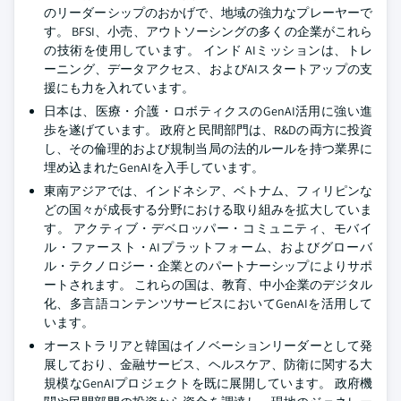
のリーダーシップのおかげで、地域の強力なプレーヤーで
す。 BFSI、小売、アウトソーシングの多くの企業がこれら
の技術を使用しています。 インド AIミッションは、トレ
ーニング、データアクセス、およびAIスタートアップの支
援にも力を入れています。
日本は、医療・介護・ロボティクスのGenAI活用に強い進
歩を遂げています。 政府と民間部門は、R&Dの両方に投資
し、その倫理的および規制当局の法的ルールを持つ業界に
埋め込まれたGenAIを入手しています。
東南アジアでは、インドネシア、ベトナム、フィリピンな
どの国々が成長する分野における取り組みを拡大していま
す。 アクティブ・デベロッパー・コミュニティ、モバイ
ル・ファースト・AIプラットフォーム、およびグローバ
ル・テクノロジー・企業とのパートナーシップによりサポ
ートされます。 これらの国は、教育、中小企業のデジタル
化、多言語コンテンツサービスにおいてGenAIを活用して
います。
オーストラリアと韓国はイノベーションリーダーとして発
展しており、金融サービス、ヘルスケア、防衛に関する大
規模なGenAIプロジェクトを既に展開しています。 政府機