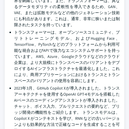
界を網羅しています。 また、トランスフォーマーは、異な
るデータモダリティの柔軟性を導入できるため、GAN、
VAE、または拡散モデルなどの他のジェネレーション技術
にも利点があります。これは、通常、非常に狭いまたは制
限されたタスクを持っています。
トランスフォーマーは、オープンソースコミュニティ、プ
リトトレーニングモデル、およびHugging Face、
TensorFlow、PyTorchなどのプラットフォームから利用可
能な統合およびAPIで強力なエコシステムサポートを持っ
ています。 AWS、Azure、Googleクラウドなどのクラウド
企業は、より大規模にトランスベースのバリアントをデプ
ロイするAIインフラストラクチャを最適化しました。これ
により、商用アプリケーションにおけるトランスとトラン
スベースのバリアントの使用を容易にします。
2023年3月、GitHub Copilot Xが導入されました。トランス
アーキテクチャを使用するOpenAI GPT-4モデルを搭載した
AIベースのコーディングアシスタントが導入されました。
チャット、ボイス入力、プルリクエストの要約など、ブリ
ッジ開発の機能性をご紹介します。 トランスモデルは、
Copilot X がコンテキストを学び、RNN などの古いバージョ
ンよりも効果的な方法で正確なコードを生成することを可