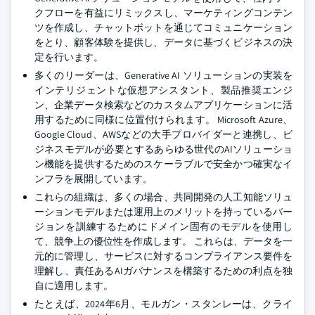
クフローを有益にリミックスし、マーケティングコンテン
ツを作成し、チャットボットを通じてコミュニケーション
をとり、顧客体験を提供し、データに基づくビジネスの決
定を行います。
多くのリーダーは、Generative AI ソリューションの実装を
インテリジェントな仮想アシスタント、製品推奨エンジ
ン、企業データ検索などのカスタムアプリケーションに活
用するために同様に位置付けられます。 Microsoft Azure、
Google Cloud、AWSなどの大手プロバイダーと連携し、ビ
ジネスモデルが必要とするあらゆる世代のAIソリューショ
ン機能を提供するためのスケーラブルで安全かつ確実なイ
ンフラを展開しています。
これらの組織は、多くの場合、共同開発の人工知能ソリュ
ーションモデルまたは運用上のメリットを持っているバー
ジョンを訓練するためにドメイン固有のモデルを使用し
て、競争上の優位性を作成します。 これらは、データを一
元的に管理し、サービスに対するコンプライアンス要件を
理解し、責任あるAIガバナンスを構築するための利点を独
自に適用します。
たとえば、2024年6月、モルガン・スタンレーは、クライ