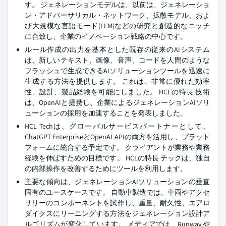
す。 ジェネレーションモデルは、以前は、ジェネレーショ
ン・アドバーサリカル・ネットワーク、拡散モデル、およ
び大規模な言語モード(LLM)などの研究と創造的なニッチ
に合致し、企業のイノベーション戦略の中心です。
ルール作成の出力を基本とした既存の従来のAIシステム
は、新しいテキスト、画像、音声、コードを人間のような
フラッシュで生成できるAIソリューションツールを迅速に
生成する方法を提供します。 これは、非常に優れた効率
性、設計、製品経験を可能にしました。 HCLの特長 技術
は、OpenAIと提携し、企業によるジェネレーションAIソリ
ューションの採用を加速することを発表しました。
HCL Techは、グローバルサービスパートナーとして、
ChatGPT EnterpriseとOpenAI APIの両方を活用し、プラット
フォームに統合する予定です。 クライアントが業務や業務
経験を伸ばすための目標です。 HCLの特長 テックは、独自
の内部操作を改善するためにツールを利用します。
主要な傾向は、ジェネレーションAIソリューションの垂直
固有のユースケースです。 自動車製造では、車両やアクセ
サリーのコンポーネントを試作し、重量、耐久性、エアロ
ダイクスにリーニングする方法をジェネレーション設計ア
ルゴリズムが変化しています。 メディアでは、Runway や