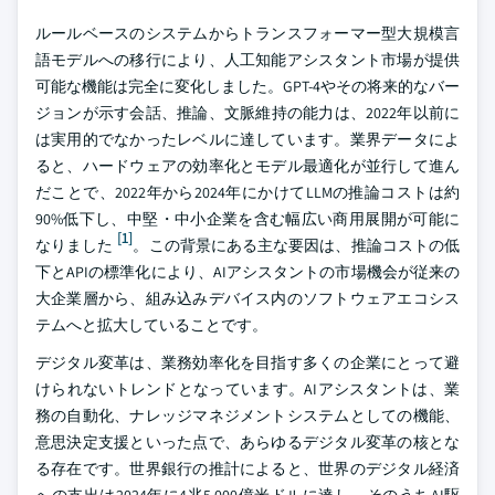
ルールベースのシステムからトランスフォーマー型大規模言
語モデルへの移行により、人工知能アシスタント市場が提供
可能な機能は完全に変化しました。GPT-4やその将来的なバー
ジョンが示す会話、推論、文脈維持の能力は、2022年以前に
は実用的でなかったレベルに達しています。業界データによ
ると、ハードウェアの効率化とモデル最適化が並行して進ん
だことで、2022年から2024年にかけてLLMの推論コストは約
90%低下し、中堅・中小企業を含む幅広い商用展開が可能に
[1]
なりました
。この背景にある主な要因は、推論コストの低
下とAPIの標準化により、AIアシスタントの市場機会が従来の
大企業層から、組み込みデバイス内のソフトウェアエコシス
テムへと拡大していることです。
デジタル変革は、業務効率化を目指す多くの企業にとって避
けられないトレンドとなっています。AIアシスタントは、業
務の自動化、ナレッジマネジメントシステムとしての機能、
意思決定支援といった点で、あらゆるデジタル変革の核とな
る存在です。世界銀行の推計によると、世界のデジタル経済