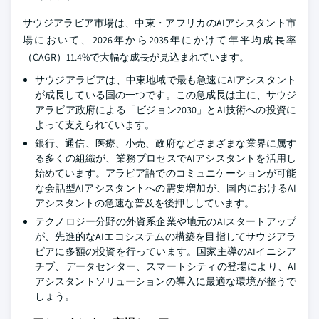
サウジアラビア市場は、中東・アフリカのAIアシスタント市
場において、2026年から2035年にかけて年平均成長率
（CAGR）11.4%で大幅な成長が見込まれています。
サウジアラビアは、中東地域で最も急速にAIアシスタント
が成長している国の一つです。この急成長は主に、サウジ
アラビア政府による「ビジョン2030」とAI技術への投資に
よって支えられています。
銀行、通信、医療、小売、政府などさまざまな業界に属す
る多くの組織が、業務プロセスでAIアシスタントを活用し
始めています。アラビア語でのコミュニケーションが可能
な会話型AIアシスタントへの需要増加が、国内におけるAI
アシスタントの急速な普及を後押ししています。
テクノロジー分野の外資系企業や地元のAIスタートアップ
が、先進的なAIエコシステムの構築を目指してサウジアラ
ビアに多額の投資を行っています。国家主導のAIイニシア
チブ、データセンター、スマートシティの登場により、AI
アシスタントソリューションの導入に最適な環境が整うで
しょう。