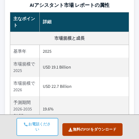
AIアシスタント市場 レポートの属性
主なポイン
詳細
ト
市場規模と成長
基準年
2025
市場規模で
USD 19.1 Billion
2025
市場規模で
USD 22.7 Billion
2026
予測期間
2026-2035
19.6%
CAGR
お電話くださ
市場規模で
い
無料のPDFをダウンロード
USD 114.1 Billion
2035