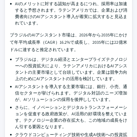
AIのメリットに対する認知が高まるにつれ、採用率は加速
すると予想されます。ラテンアメリカでは、企業および消
費者向けのAIアシスタント導入が着実に拡大すると見込ま
れています。
ブラジルのAIアシスタント市場は、2026年から2035年にかけ
て年平均成長率（CAGR）16.2%で成長し、2035年には22億米
ドルに達すると推定されています。
ブラジルは、デジタル経済とエンタープライズテクノロジ
ーへの投資拡大により、ラテンアメリカにおけるAIアシス
タントの主要市場として台頭しています。企業は競争力向
上のためにAIアシスタントの活用を検討しています。
AIアシスタントを導入する主要市場には、銀行、小売、通
信セクターが挙げられます。デジタル対話のニーズ増加
が、AIソリューションの採用を後押ししています。
さらに、イノベーションとデジタルトランスフォーメーシ
ョンを促進する政府政策が、AI活用の好環境を整えていま
す。テクノロジー企業の存在拡大も、この地域の成長をけ
ん引する要因となります。
クラウドコンピューティング技術や生成AI技術への投資拡