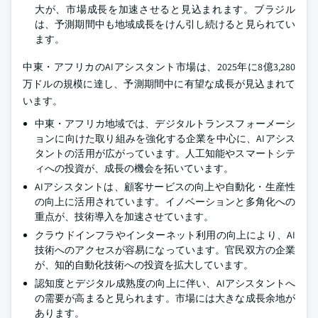
大が、市場成長を加速させると見込まれます。ブラジル
は、予測期間中も地域成長をけん引し続けると見られてい
ます。
中東・アフリカのAIアシスタント市場は、2025年に8億3,280
万ドルの規模に達し、予測期間中に有望な成長が見込まれて
います。
中東・アフリカ地域では、デジタルトランスフォーメーシ
ョンに向けた取り組みを強化する企業を中心に、AIアシス
タントの活用が広がっています。人工知能やスマートシテ
ィへの投資が、成長の機会を拓いています。
AIアシスタントは、顧客サービスの向上や自動化・生産性
の向上に活用されています。イノベーションと多角化への
重点が、技術導入を加速させています。
クラウドインフラやインターネット利用の向上により、AI
技術へのアクセスが容易になっています。官民双方の企業
が、知的自動化技術への投資を拡大しています。
認知度とデジタル成熟度の向上に伴い、AIアシスタントへ
の需要が高まると見られます。市場には大きな成長余地が
あります。