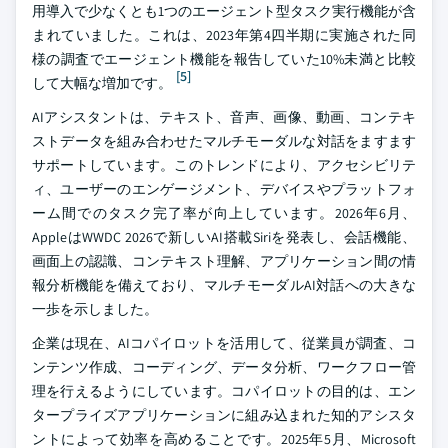
用導入で少なくとも1つのエージェント型タスク実行機能が含
まれていました。これは、2023年第4四半期に実施された同
様の調査でエージェント機能を報告していた10%未満と比較
[5]
して大幅な増加です。
AIアシスタントは、テキスト、音声、画像、動画、コンテキ
ストデータを組み合わせたマルチモーダルな対話をますます
サポートしています。このトレンドにより、アクセシビリテ
ィ、ユーザーのエンゲージメント、デバイスやプラットフォ
ーム間でのタスク完了率が向上しています。2026年6月、
AppleはWWDC 2026で新しいAI搭載Siriを発表し、会話機能、
画面上の認識、コンテキスト理解、アプリケーション間の情
報分析機能を備えており、マルチモーダルAI対話への大きな
一歩を示しました。
企業は現在、AIコパイロットを活用して、従業員が調査、コ
ンテンツ作成、コーディング、データ分析、ワークフロー管
理を行えるようにしています。コパイロットの目的は、エン
タープライズアプリケーションに組み込まれた知的アシスタ
ントによって効率を高めることです。2025年5月、Microsoft