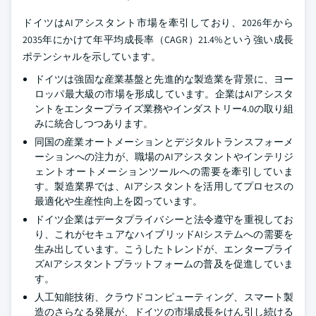
ドイツはAIアシスタント市場を牽引しており、2026年から
2035年にかけて年平均成長率（CAGR）21.4%という強い成長
ポテンシャルを示しています。
ドイツは強固な産業基盤と先進的な製造業を背景に、ヨー
ロッパ最大級の市場を形成しています。企業はAIアシスタ
ントをエンタープライズ業務やインダストリー4.0の取り組
みに統合しつつあります。
同国の産業オートメーションとデジタルトランスフォーメ
ーションへの注力が、職場のAIアシスタントやインテリジ
ェントオートメーションツールへの需要を牽引していま
す。製造業界では、AIアシスタントを活用してプロセスの
最適化や生産性向上を図っています。
ドイツ企業はデータプライバシーと法令遵守を重視してお
り、これがセキュアなハイブリッドAIシステムへの需要を
生み出しています。こうしたトレンドが、エンタープライ
ズAIアシスタントプラットフォームの普及を促進していま
す。
人工知能技術、クラウドコンピューティング、スマート製
造のさらなる発展が、ドイツの市場成長をけん引し続ける