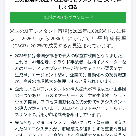
しく知る
無料のPDFをダウンロード
米国のAIアシスタント市場は2025年に63億米ドルに達
し、2026年から2035年にかけて年平均成長率
（CAGR）20.2%で成長すると見込まれています。
2025年には米国が市場で最大の収益貢献国となりました。
これは、AI開発者、クラウド事業者、技術イノベーターな
どのリーディングプレイヤーが存在することが要因です。
生成AI、エージェント型AI、企業向け自動化への投資増加
が、今後の市場拡大を後押しすると見られています。
企業によるAIアシスタントの導入拡大が市場成長の主要因
の一つであり、カスタマーサービス、労働生産性、ソフト
ウェア開発、プロセス自動化などの分野でAIアシスタント
の導入が進んでいます。AIコパイロットやバーチャルアシ
スタントの活用が市場成長を牽引しています。
先進的なデジタルインフラ、高いクラウド普及率、確立さ
れたAIエコシステムが、市場成長を後押しする重要な要因
です。テクノロジー企業による投資拡大がさらなる成長を