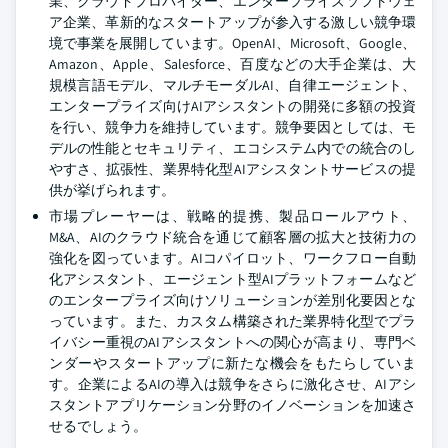
業、クラウドプロバイダー、エンタープライズソフトウェ
ア企業、革新的なスタートアップが参入する激しい競争環
境で事業を展開しています。OpenAI、Microsoft、Google、
Amazon、Apple、Salesforce、百度などの大手企業は、大
規模言語モデル、マルチモーダルAI、自律エージェント、
エンタープライズ向けAIアシスタントの開発に多額の投資
を行い、競争力を維持しています。競争要因としては、モ
デルの性能とセキュリティ、エコシステム内での統合のし
やすさ、拡張性、業界特化型AIアシスタントサービスの提
供が挙げられます。
市場プレーヤーは、戦略的提携、製品ロールアウト、
M&A、AIのクラウド統合を通じて顧客層の拡大と技術力の
強化を図っています。AIコパイロット、ワークフロー自動
化アシスタント、エージェント型AIプラットフォームなど
のエンタープライズ向けソリューションが差別化要因とな
っています。また、カスタム構築された業界特化型でプラ
イバシー重視のAIアシスタントへの関心が高まり、専門ベ
ンダーやスタートアップに新たな機会をもたらしていま
す。企業によるAIの導入は競争をさらに激化させ、AIアシ
スタントアプリケーション分野のイノベーションを加速さ
せるでしょう。