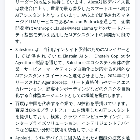
リーダー的地位を維持しています。Alexa対応デバイス数
は数億台に上り、世界で最も普及したスマートホーム向け
AIアシスタントとなっています。AWS上で提供されるマネ
ージドLLMサービスであるAmazon Bedrockを通じて、企業
開発者はAnthropic ClaudeやMeta Llamaなどのサードパー
ティ基盤モデルを活用したAIアシスタントの開発が可能で
す。
Salesforceは、当初はインサイト予測のためのAIレイヤーと
して提供されていたEinstein AIを、Einstein Copilotや
Agentforce製品を通じて、Salesforceエコシステム全体の営
業・サービス・マーケティング自動化に対応する包括的な
AIアシスタントスイートへと進化させました。2024年にリ
リースされたAgentforceは、リード資格付与やケースエス
カレーション、顧客オンボーディングなどのタスクを自動
化する自律型エージェントとしての機能を提供します。
百度は中国を代表する企業で、AI技術を手掛けています。
百度はERNIEプラットフォームを活用したAIアシスタント
を提供しており、検索、クラウドコンピューティング、エ
ンタープライズソリューション、インテリジェントデバイ
スなど幅広い分野に技術を統合しています。
Appleは、Siriやデバイスに組み込まれたAI機能の拡充を通