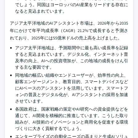
でしょう。同国はヨーロッパのAI産業をリードする存在に
なると見込まれています。
アジア太平洋地域のAIアシスタント市場は、2026年から2035
年にかけて年平均成長率（CAGR）21.2%で成長すると予測さ
れており、2025年には55億米ドルの売上高を上げました。
アジア太平洋地域は、予測期間中に最も高い成長率を記録
すると見込まれています。デジタル化、インターネット普
及率の向上、AIへの投資増加が、この地域の成長をけん引
する主な要因です。
同地域の幅広い組織やエンドユーザーが、効率性の向上、
顧客エンゲージメント、教育目的、スマートデバイスなど
にAIベースのアシスタントを活用しています。スマートフ
ォンの普及とデジタル化が、AIアシスタントの採用を加速
させています。
各国政府は、国家戦略の策定やAI研究への資金提供などを
通じて、AI開発を積極的に推進しています。こうした取り
組みが、AI技術のイノベーションと商用化を促進する環境
づくりに大きく貢献するでしょう。
エンタープライズの自動化ニーズの高まりと生成AIソリュ