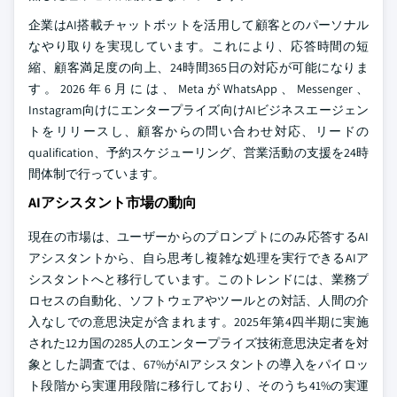
企業はAI搭載チャットボットを活用して顧客とのパーソナル
なやり取りを実現しています。これにより、応答時間の短
縮、顧客満足度の向上、24時間365日の対応が可能になりま
す。2026年6月には、MetaがWhatsApp、Messenger、
Instagram向けにエンタープライズ向けAIビジネスエージェン
トをリリースし、顧客からの問い合わせ対応、リードの
qualification、予約スケジューリング、営業活動の支援を24時
間体制で行っています。
AIアシスタント市場の動向
現在の市場は、ユーザーからのプロンプトにのみ応答するAI
アシスタントから、自ら思考し複雑な処理を実行できるAIア
シスタントへと移行しています。このトレンドには、業務プ
ロセスの自動化、ソフトウェアやツールとの対話、人間の介
入なしでの意思決定が含まれます。2025年第4四半期に実施
された12カ国の285人のエンタープライズ技術意思決定者を対
象とした調査では、67%がAIアシスタントの導入をパイロッ
ト段階から実運用段階に移行しており、そのうち41%の実運