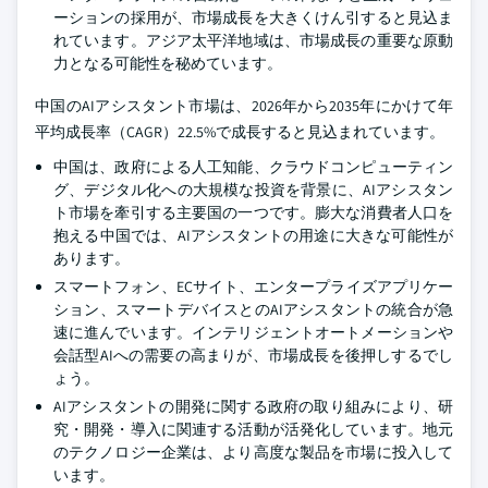
ーションの採用が、市場成長を大きくけん引すると見込ま
れています。アジア太平洋地域は、市場成長の重要な原動
力となる可能性を秘めています。
中国のAIアシスタント市場は、2026年から2035年にかけて年
平均成長率（CAGR）22.5%で成長すると見込まれています。
中国は、政府による人工知能、クラウドコンピューティン
グ、デジタル化への大規模な投資を背景に、AIアシスタン
ト市場を牽引する主要国の一つです。膨大な消費者人口を
抱える中国では、AIアシスタントの用途に大きな可能性が
あります。
スマートフォン、ECサイト、エンタープライズアプリケー
ション、スマートデバイスとのAIアシスタントの統合が急
速に進んでいます。インテリジェントオートメーションや
会話型AIへの需要の高まりが、市場成長を後押しするでし
ょう。
AIアシスタントの開発に関する政府の取り組みにより、研
究・開発・導入に関連する活動が活発化しています。地元
のテクノロジー企業は、より高度な製品を市場に投入して
います。