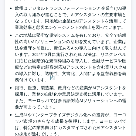
欧州はデジタルトランスフォーメーションと企業向けAI導
入の取り組みが進むことで、AIアシスタントの主要市場と
なっています。同地域の企業はAIアシスタントを活用して
業務効率と顧客エンゲージメントの向上を図っています。
この地域は堅牢な規制システムを有しており、安全で信頼
性の高いAIソリューションの活用を支えています。企業は
法令遵守を前提に、責任あるAIの導入に向けて取り組んで
います。2024年8月に施行されたEU AI法は、リスクレベル
に応じた段階的な規制枠組みを導入し、金融サービスや医
療などの特定の顧客対応AIアシスタントを含む高リスクAI
の導入に対し、透明性、文書化、人間による監督義務を義
[6]
務付けています。
銀行、医療、製造業、政府などの産業がAIアシスタントを
採用し、業務の自動化や意思決定支援に活用しています。
また、ヨーロッパでは多言語対応AIソリューションへの需
要が高まっています。
生成AIやエンタープライズデジタル化への投資が、ヨーロ
ッパ市場のさらなる成長を後押しします。ヨーロッパで
は、特定の業界向けにカスタマイズされたAIアシスタント
の採用が進むでしょう。