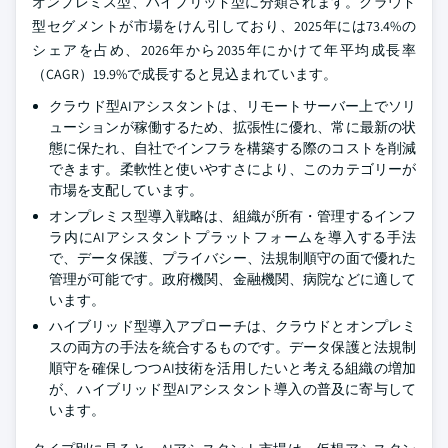
オンプレミス型、ハイブリッド型に分類されます。クラウド
型セグメントが市場をけん引しており、2025年には73.4%の
シェアを占め、2026年から2035年にかけて年平均成長率
（CAGR）19.9%で成長すると見込まれています。
クラウド型AIアシスタントは、リモートサーバー上でソリ
ューションが稼働するため、拡張性に優れ、常に最新の状
態に保たれ、自社でインフラを構築する際のコストを削減
できます。柔軟性と使いやすさにより、このカテゴリーが
市場を支配しています。
オンプレミス型導入戦略は、組織が所有・管理するインフ
ラ内にAIアシスタントプラットフォームを導入する手法
で、データ保護、プライバシー、法規制順守の面で優れた
管理が可能です。政府機関、金融機関、病院などに適して
います。
ハイブリッド型導入アプローチは、クラウドとオンプレミ
スの両方の手法を統合するものです。データ保護と法規制
順守を確保しつつAI技術を活用したいと考える組織の増加
が、ハイブリッド型AIアシスタント導入の普及に寄与して
います。