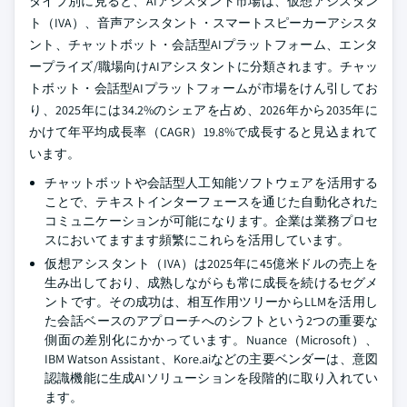
タイプ別に見ると、AIアシスタント市場は、仮想アシスタン
ト（IVA）、音声アシスタント・スマートスピーカーアシスタ
ント、チャットボット・会話型AIプラットフォーム、エンタ
ープライズ/職場向けAIアシスタントに分類されます。チャッ
トボット・会話型AIプラットフォームが市場をけん引してお
り、2025年には34.2%のシェアを占め、2026年から2035年に
かけて年平均成長率（CAGR）19.8%で成長すると見込まれて
います。
チャットボットや会話型人工知能ソフトウェアを活用する
ことで、テキストインターフェースを通じた自動化された
コミュニケーションが可能になります。企業は業務プロセ
スにおいてますます頻繁にこれらを活用しています。
仮想アシスタント（IVA）は2025年に45億米ドルの売上を
生み出しており、成熟しながらも常に成長を続けるセグメ
ントです。その成功は、相互作用ツリーからLLMを活用し
た会話ベースのアプローチへのシフトという2つの重要な
側面の差別化にかかっています。Nuance（Microsoft）、
IBM Watson Assistant、Kore.aiなどの主要ベンダーは、意図
認識機能に生成AIソリューションを段階的に取り入れてい
ます。