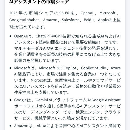
AIアシスタントの市場シェア
2025年の市場シェアの96.1%を、OpenAI、Microsoft、
Google/Alphabet、Amazon、Salesforce、Baidu、Appleの上位
7社が占めています。
OpenAIは、ChatGPTやGPT技術で知られる生成AIおよびAI
アシスタント技術の開発において重要な組織の一つです。
マルチモーダルAIやAIエージェント技術の発展を通じて、
企業と消費者を会話型AI技術の利用につなげる上で大きな
影響力を発揮しています。
Microsoftは、Microsoft 365 Copilot、Copilot Studio、Azure
AI製品群により、市場で注目を集める企業の一つとなって
います。Microsoftは、生産性向上ツールやクラウドサービ
スにAIアシスタントを組み込み、業務の自動化と従業員の
生産性向上を支援しています。
Googleは、Gemini AIプラットフォームやGoogle Assistant
ポートフォリオを通じて提供されるAIアシスタントサービ
スのリーディングベンダーです。検索エンジン、クラウド
サービス、機械学習といった強みを活かしています。
Amazonは、Alexaによる音声中心のAIアシスタント展開で