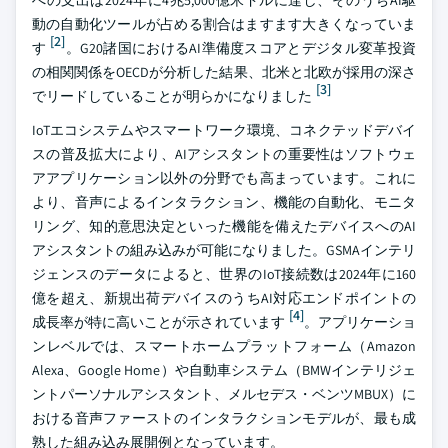
への支出は2024年に4兆5,000億米ドルに達し、そのうちAI駆
動の自動化ツールが占める割合はますます大きくなっていま
[2]
す
。G20諸国におけるAI準備度スコアとデジタル変革投資
の相関関係をOECDが分析した結果、北米と北欧が採用の深さ
[3]
でリードしていることが明らかになりました
IoTエコシステムやスマートワーク環境、コネクテッドデバイ
スの普及拡大により、AIアシスタントの重要性はソフトウェ
アアプリケーション以外の分野でも高まっています。これに
より、音声によるインタラクション、機能の自動化、モニタ
リング、知的意思決定といった機能を備えたデバイスへのAI
アシスタントの組み込みが可能になりました。GSMAインテリ
ジェンスのデータによると、世界のIoT接続数は2024年に160
億を超え、新規出荷デバイスのうちAI対応エンドポイントの
[4]
成長率が特に高いことが示されています
。アプリケーショ
ンレベルでは、スマートホームプラットフォーム（Amazon
Alexa、Google Home）や自動車システム（BMWインテリジェ
ントパーソナルアシスタント、メルセデス・ベンツMBUX）に
おける音声ファーストのインタラクションモデルが、最も成
熟した組み込み展開例となっています。