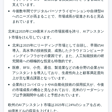
支えています。
今後数年間でデジタルパーソナライゼーションや自律型AI
へのニーズが高まることで、市場成長が促進されると見込
まれています。
北米は2025年に69億米ドルの市場規模を誇り、AIアシスタン
ト市場をけん引しています。
北米は2025年にリーディング市場として台頭し、早期のAI
導入、高水準の技術投資、成熟したクラウドコンピューテ
ィングインフラがその要因です。また、人工知能技術の研
究開発への積極的な投資も特徴的です。
医療、BFSI、小売、通信、製造業などの各分野の企業がAI
アシスタントを導入しており、生産性向上と顧客満足度向
上が主な重点課題となっています。
企業向けコパイロットやAI自動化技術の採用拡大が、今後
の市場成長の機会と見なされており、北米のリーダーシッ
プは予測期間中も続くと予想されています。
欧州のAIアシスタント市場は2025年に24%のシェアを占め、
46億米ドルの収益を上げました。