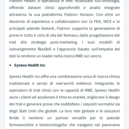
Flatiron Health si specializza in RWE focalizzato sull'oncologia,
offrendo dataset clinici approfonditi e analisi integrate
attraverso la sua piattaforma Flatiron Horizon. Con oltre un
decennio di esperienza e collaborazioni con la FDA, NICE e le
principali aziende biotech, Flatiron supporta la generazione di
prove in tutto il ciclo di vita del farmaco, dalla progettazione del
trial alla strategia post-marketing. I suoi modelli di
coinvolgimento flessibili e l'approccio basato sull'empatia dei
dati la rendono un leader nella ricerca RWE sul cancro.
Syneos Health Inc
Syneos Health Inc offre una combinazione unica di ricerca clinica
tradizionale e servizi di real-world evidence. Integrando le
operazioni di trial clinici con le capacità di RWE, Syneos Health
aiuta i clienti ad accelerare il time-to-market, migliorare il design
dei trial e generare prove che soddisfano i requisiti normativi sia
degli Stati Uniti che globali. La loro rete globale e le soluzioni
ibride li rendono un partner versatile per le aziende
farmaceutiche e biotecnologiche che navigano nel panorama