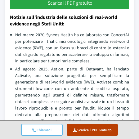
Scarica il PDF gratuito
Notizie sull'industria delle soluzioni di real-world
evidence negli Stati Uniti:
Nel marzo 2020, Syneos Health ha collaborato con ConcertAI
per potenziare i trial clinici oncologici integrando real-world
evidence (RWE), con un focus su bracci di controllo esterni e
dati di grado regolatorio per accelerare lo sviluppo di farmaci,
in particolare per tumori rari e complessi.
Ad agosto 2025, Aetion, parte di Datavant, ha lanciato
Activate, una soluzione progettata per semplificare la
generazione di real-world evidence (RWE). Activate combina
strumenti low-code con un ambiente di codifica ospitato,
permettendo agli utenti di definire misure, trasformare
dataset complessi e eseguire analisi avanzate in un flusso di
lavoro riproducibile e pronto per l'audit. Riduce il tempo
dedicato alla preparazione dei dati offrendo algoritmi
personalizzabili, point-and-click. Il lancio di Activate aiuta
Aetion a rafforzare la sua posizione nel mercato delle real-
Chiamaci
Scarica Il PDF Gratuito
world evidence (RWE) affrontando un importante collo di