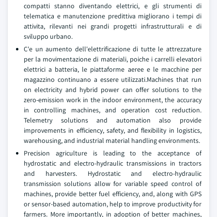
compatti stanno diventando elettrici, e gli strumenti di
telematica e manutenzione predittiva migliorano i tempi di
attivita, rilevanti nei grandi progetti infrastrutturali e di
sviluppo urbano.
C'e un aumento dell'elettrificazione di tutte le attrezzature
per la movimentazione di materiali, poiche i carrelli elevatori
elettrici a batteria, le piattaforme aeree e le macchine per
magazzino continuano a essere utilizzati.Machines that run
on electricity and hybrid power can offer solutions to the
zero-emission work in the indoor environment, the accuracy
in controlling machines, and operation cost reduction.
Telemetry solutions and automation also provide
improvements in efficiency, safety, and flexibility in logistics,
warehousing, and industrial material handling environments.
Precision agriculture is leading to the acceptance of
hydrostatic and electro-hydraulic transmissions in tractors
and harvesters. Hydrostatic and electro-hydraulic
transmission solutions allow for variable speed control of
machines, provide better fuel efficiency, and, along with GPS
or sensor-based automation, help to improve productivity for
farmers. More importantly, in adoption of better machines,