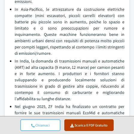
emissioni.
In Asia-Pacifico, le attrezzature da costruzione elettriche
compatte (mini escavatori, piccoli carrelli elevatori) con
batterie piu piccole sono in aumento, poiche lo spazio e
limitato e ci sono preoccupazioni per rumore e
inquinamento. Queste macchine funzioneranno bene in
ambienti urbani densi con requisiti di potenza molto piccoli
per compiti leggeri, rispettando al contempo i limiti stringenti
di emissioni/rumore.
In India, la domanda di trasmissioni manuali e automatiche
(AMT) ad alta capacita (9 marce, 12 marce) per camion pesanti
e in forte aumento. I produttori e i fornitori stanno
sviluppando e producendo localmente soluzioni di
trasmissione in grado di gestire alte coppie, riducendo al
contempo il consumo di carburante e migliorando
l'affidabilita su lunghe distanze.
Nel giugno 2025, ZF India ha finalizzato un contratto per
fornire le sue trasmissioni manuali EcoMid e automatiche
EcoTronic Mid a 9 marce a un importante produttore di veicoli
commerciali indiano. Questo accordo riguarda il segmento di
Chiamaci
Scarica Il PDF Gratuito
mercato ad alta coppia di 1300 Nm, permettendo a ZF di