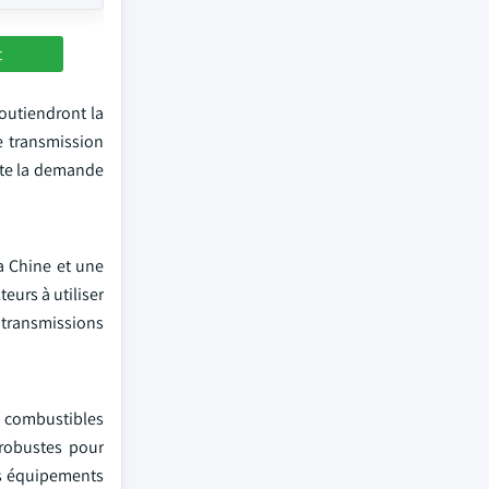
t
outiendront la
e transmission
nte la demande
a Chine et une
eurs à utiliser
transmissions
e combustibles
 robustes pour
les équipements