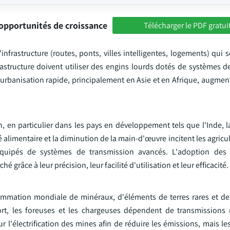
opportunités de croissance
Télécharger le PDF gratui
rastructure (routes, ponts, villes intelligentes, logements) qui s
structure doivent utiliser des engins lourds dotés de systèmes d
L'urbanisation rapide, principalement en Asie et en Afrique, augme
, en particulier dans les pays en développement tels que l'Inde, l
 alimentaire et la diminution de la main-d'œuvre incitent les agricult
équipés de systèmes de transmission avancés. L'adoption des 
grâce à leur précision, leur facilité d'utilisation et leur efficacité.
nsommation mondiale de minéraux, d'éléments de terres rares et d
ort, les foreuses et les chargeuses dépendent de transmissions
our l'électrification des mines afin de réduire les émissions, mais 