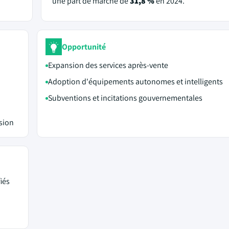
une part de marché de
31,8 %
en 2024.
Opportunité
Expansion des services après-vente
Adoption d'équipements autonomes et intelligents
Subventions et incitations gouvernementales
sion
iés