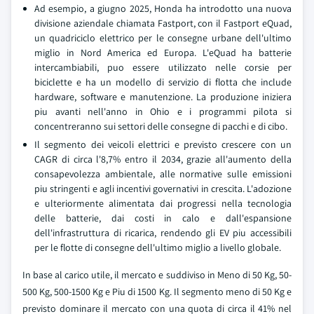
Ad esempio, a giugno 2025, Honda ha introdotto una nuova
divisione aziendale chiamata Fastport, con il Fastport eQuad,
un quadriciclo elettrico per le consegne urbane dell'ultimo
miglio in Nord America ed Europa. L'eQuad ha batterie
intercambiabili, puo essere utilizzato nelle corsie per
biciclette e ha un modello di servizio di flotta che include
hardware, software e manutenzione. La produzione iniziera
piu avanti nell'anno in Ohio e i programmi pilota si
concentreranno sui settori delle consegne di pacchi e di cibo.
Il segmento dei veicoli elettrici e previsto crescere con un
CAGR di circa l'8,7% entro il 2034, grazie all'aumento della
consapevolezza ambientale, alle normative sulle emissioni
piu stringenti e agli incentivi governativi in crescita. L'adozione
e ulteriormente alimentata dai progressi nella tecnologia
delle batterie, dai costi in calo e dall'espansione
dell'infrastruttura di ricarica, rendendo gli EV piu accessibili
per le flotte di consegne dell'ultimo miglio a livello globale.
In base al carico utile, il mercato e suddiviso in Meno di 50 Kg, 50-
500 Kg, 500-1500 Kg e Piu di 1500 Kg. Il segmento meno di 50 Kg e
previsto dominare il mercato con una quota di circa il 41% nel