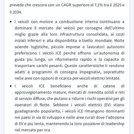
prevede che crescera con un CAGR superiore al 7,1% tra il 2025 e
il 2034.
I veicoli con motore a combustione interna continuano a
dominare il mercato dei veicoli per consegne dell'ultimo
miglio grazie alla loro infrastruttura consolidata, ai costi
iniziali inferiori e alla disponibilita a livello mondiale. Molte
aziende logistiche, piccole imprese e lavoratori autonomi
preferiscono i veicoli ICE perche offrono un'autonomia di
guida piu lunga, un rifornimento rapido e la capacita di
trasportare carichi pesanti. Queste caratteristiche li rendono
adatti a programmi di consegna impegnativi, soprattutto
nelle aree con opzioni di ricarica per veicoli elettrici limitate.
I veicoli ICE beneficiano anche di catene di
approvvigionamento mature, mercati di rivendita solidi e reti
di servizio diffuse, che aiutano a ridurre i rischi operativi per gli
operatori di flotte. Sebbene i veicoli elettrici (EV) stiano
guadagnando popolarita, i veicoli ICE rimangono dominanti
nei paesi in via di sviluppo e nelle aree rurali dove l'adozione
di EV e piu lenta, mantenendo la loro posizione di leadership
nel mercato per ora.