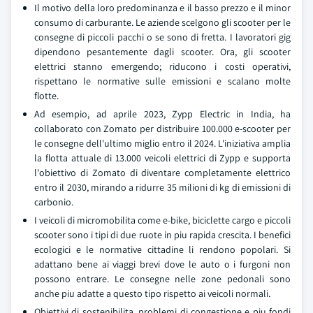
Il motivo della loro predominanza e il basso prezzo e il minor
consumo di carburante. Le aziende scelgono gli scooter per le
consegne di piccoli pacchi o se sono di fretta. I lavoratori gig
dipendono pesantemente dagli scooter. Ora, gli scooter
elettrici stanno emergendo; riducono i costi operativi,
rispettano le normative sulle emissioni e scalano molte
flotte.
Ad esempio, ad aprile 2023, Zypp Electric in India, ha
collaborato con Zomato per distribuire 100.000 e-scooter per
le consegne dell'ultimo miglio entro il 2024. L'iniziativa amplia
la flotta attuale di 13.000 veicoli elettrici di Zypp e supporta
l'obiettivo di Zomato di diventare completamente elettrico
entro il 2030, mirando a ridurre 35 milioni di kg di emissioni di
carbonio.
I veicoli di micromobilita come e-bike, biciclette cargo e piccoli
scooter sono i tipi di due ruote in piu rapida crescita. I benefici
ecologici e le normative cittadine li rendono popolari. Si
adattano bene ai viaggi brevi dove le auto o i furgoni non
possono entrare. Le consegne nelle zone pedonali sono
anche piu adatte a questo tipo rispetto ai veicoli normali.
Obiettivi di sostenibilita, problemi di congestione e piu fondi