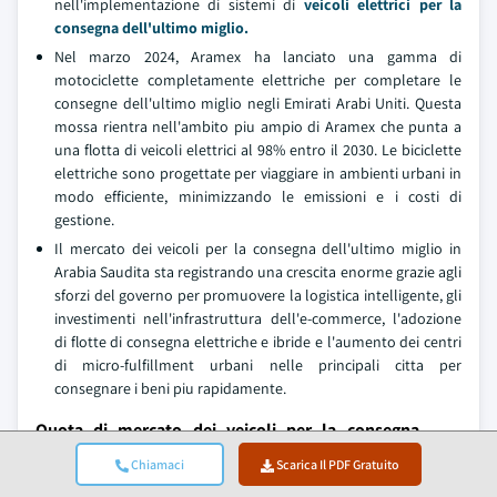
nell'implementazione di sistemi di
veicoli elettrici per la
consegna dell'ultimo miglio.
Nel marzo 2024, Aramex ha lanciato una gamma di
motociclette completamente elettriche per completare le
consegne dell'ultimo miglio negli Emirati Arabi Uniti. Questa
mossa rientra nell'ambito piu ampio di Aramex che punta a
una flotta di veicoli elettrici al 98% entro il 2030. Le biciclette
elettriche sono progettate per viaggiare in ambienti urbani in
modo efficiente, minimizzando le emissioni e i costi di
gestione.
Il mercato dei veicoli per la consegna dell'ultimo miglio in
Arabia Saudita sta registrando una crescita enorme grazie agli
sforzi del governo per promuovere la logistica intelligente, gli
investimenti nell'infrastruttura dell'e-commerce, l'adozione
di flotte di consegna elettriche e ibride e l'aumento dei centri
di micro-fulfillment urbani nelle principali citta per
consegnare i beni piu rapidamente.
Quota di mercato dei veicoli per la consegna
dell'ultimo miglio
Chiamaci
Scarica Il PDF Gratuito
Le prime 7 aziende del settore dei veicoli per la consegna