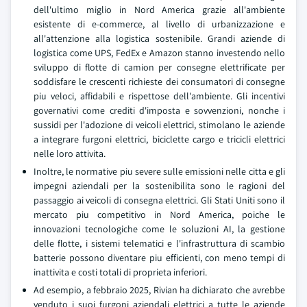
dell'ultimo miglio in Nord America grazie all'ambiente
esistente di e-commerce, al livello di urbanizzazione e
all'attenzione alla logistica sostenibile. Grandi aziende di
logistica come UPS, FedEx e Amazon stanno investendo nello
sviluppo di flotte di camion per consegne elettrificate per
soddisfare le crescenti richieste dei consumatori di consegne
piu veloci, affidabili e rispettose dell'ambiente. Gli incentivi
governativi come crediti d'imposta e sovvenzioni, nonche i
sussidi per l'adozione di veicoli elettrici, stimolano le aziende
a integrare furgoni elettrici, biciclette cargo e tricicli elettrici
nelle loro attivita.
Inoltre, le normative piu severe sulle emissioni nelle citta e gli
impegni aziendali per la sostenibilita sono le ragioni del
passaggio ai veicoli di consegna elettrici. Gli Stati Uniti sono il
mercato piu competitivo in Nord America, poiche le
innovazioni tecnologiche come le soluzioni AI, la gestione
delle flotte, i sistemi telematici e l'infrastruttura di scambio
batterie possono diventare piu efficienti, con meno tempi di
inattivita e costi totali di proprieta inferiori.
Ad esempio, a febbraio 2025, Rivian ha dichiarato che avrebbe
venduto i suoi furgoni aziendali elettrici a tutte le aziende