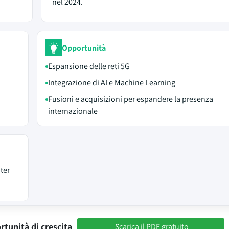
nel 2024.
Opportunità
Espansione delle reti 5G
Integrazione di AI e Machine Learning
Fusioni e acquisizioni per espandere la presenza
internazionale
nter
rtunità di crescita
Scarica il PDF gratuito