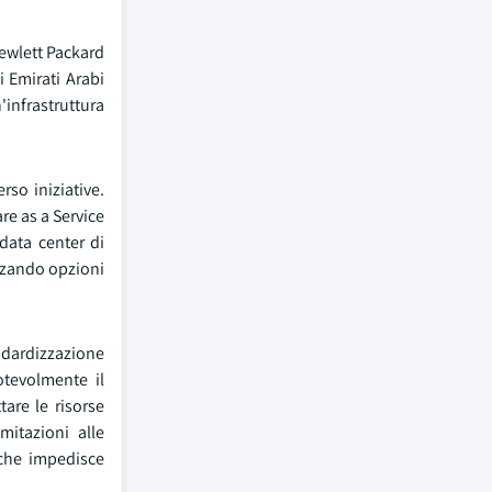
Hewlett Packard
i Emirati Arabi
'infrastruttura
so iniziative.
re as a Service
data center di
izzando opzioni
andardizzazione
tevolmente il
are le risorse
itazioni alle
 che impedisce