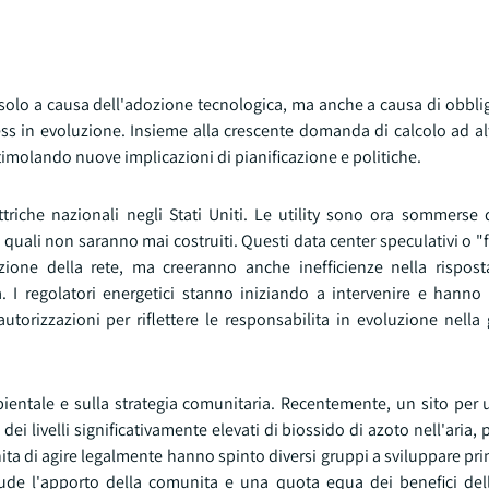
 solo a causa dell'adozione tecnologica, ma anche a causa di obbli
ess in evoluzione. Insieme alla crescente domanda di calcolo ad al
timolando nuove implicazioni di pianificazione e politiche.
triche nazionali negli Stati Uniti. Le utility sono ora sommerse d
i quali non saranno mai costruiti. Questi data center speculativi o
ione della rete, ma creeranno anche inefficienze nella risposta 
ca. I regolatori energetici stanno iniziando a intervenire e hanno
orizzazioni per riflettere le responsabilita in evoluzione nella 
bientale e sulla strategia comunitaria. Recentemente, un sito per
dei livelli significativamente elevati di biossido di azoto nell'aria,
ita di agire legalmente hanno spinto diversi gruppi a sviluppare prin
ude l'apporto della comunita e una quota equa dei benefici dell'