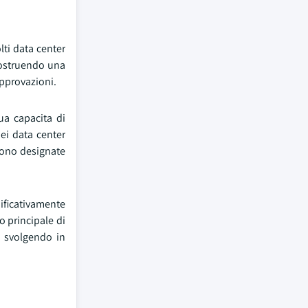
lti data center
 costruendo una
approvazioni.
ua capacita di
ei data center
 sono designate
nificativamente
o principale di
a svolgendo in