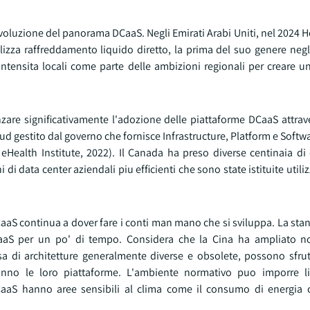
evoluzione del panorama DCaaS. Negli Emirati Arabi Uniti, nel 2024 
lizza raffreddamento liquido diretto, la prima del suo genere negl
a intensita locali come parte delle ambizioni regionali per creare un
are significativamente l'adozione delle piattaforme DCaaS attraver
ud gestito dal governo che fornisce Infrastructure, Platform e Softwa
ealth Institute, 2022). Il Canada ha preso diverse centinaia di 
 di data center aziendali piu efficienti che sono state istituite util
 DCaaS continua a dover fare i conti man mano che si sviluppa. La st
aaS per un po' di tempo. Considera che la Cina ha ampliato no
a di architetture generalmente diverse e obsolete, possono sfrutt
no le loro piattaforme. L'ambiente normativo puo imporre lim
 DCaaS hanno aree sensibili al clima come il consumo di energia