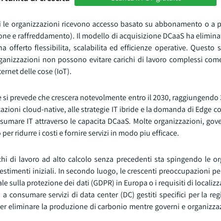
ui le organizzazioni ricevono accesso basato su abbonamento o a
azione e raffreddamento). Il modello di acquisizione DCaaS ha elimina
 ha offerto flessibilita, scalabilita ed efficienze operative. Questo
rganizzazioni non possono evitare carichi di lavoro complessi come
nternet delle cose (IoT).
D e si prevede che crescera notevolmente entro il 2030, raggiungendo 
azioni cloud-native, alle strategie IT ibride e la domanda di Edge
onsumare IT attraverso le capacita DCaaS. Molte organizzazioni, gov
ridurre i costi e fornire servizi in modo piu efficace.
hi di lavoro ad alto calcolo senza precedenti sta spingendo le or
estimenti iniziali. In secondo luogo, le crescenti preoccupazioni per
e sulla protezione dei dati (GDPR) in Europa o i requisiti di localizz
 consumare servizi di data center (DC) gestiti specifici per la regi
er eliminare la produzione di carbonio mentre governi e organizzazi