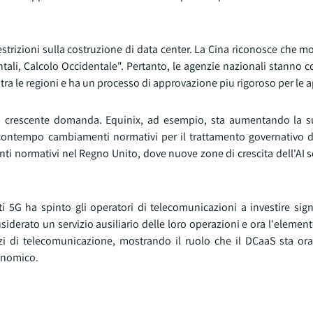
restrizioni sulla costruzione di data center. La Cina riconosce che mo
rientali, Calcolo Occidentale". Pertanto, le agenzie nazionali stanno
o tra le regioni e ha un processo di approvazione piu rigoroso per le 
a crescente domanda. Equinix, ad esempio, sta aumentando la s
 contempo cambiamenti normativi per il trattamento governativo d
nti normativi nel Regno Unito, dove nuove zone di crescita dell'AI
reti 5G ha spinto gli operatori di telecomunicazioni a investire sig
siderato un servizio ausiliario delle loro operazioni e ora l'element
vizi di telecomunicazione, mostrando il ruolo che il DCaaS sta or
conomico.