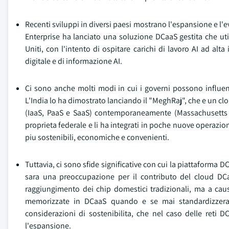
Recenti sviluppi in diversi paesi mostrano l'espansione e l'
Enterprise ha lanciato una soluzione DCaaS gestita che uti
Uniti, con l'intento di ospitare carichi di lavoro AI ad alt
digitale e di informazione AI.
Ci sono anche molti modi in cui i governi possono influenz
L'India lo ha dimostrato lanciando il "MeghRaj", che e un clo
(IaaS, PaaS e SaaS) contemporaneamente (Massachusetts eH
proprieta federale e li ha integrati in poche nuove operazioni
piu sostenibili, economiche e convenienti.
Tuttavia, ci sono sfide significative con cui la piattaforma
sara una preoccupazione per il contributo del cloud DC
raggiungimento dei chip domestici tradizionali, ma a caus
memorizzate in DCaaS quando e se mai standardizzeran
considerazioni di sostenibilita, che nel caso delle reti
l'espansione.