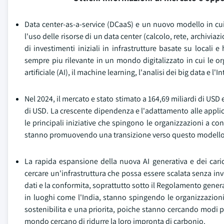
Data center-as-a-service (DCaaS) e un nuovo modello in c
l'uso delle risorse di un data center (calcolo, rete, archivi
di investimenti iniziali in infrastrutture basate su locali e
sempre piu rilevante in un mondo digitalizzato in cui le o
artificiale (AI), il machine learning, l'analisi dei big data e l'I
Nel 2024, il mercato e stato stimato a 164,69 miliardi di US
di USD. La crescente dipendenza e l'adattamento alle applic
le principali iniziative che spingono le organizzazioni a c
stanno promuovendo una transizione verso questo modello per 
La rapida espansione della nuova AI generativa e dei caric
cercare un'infrastruttura che possa essere scalata senza inv
dati e la conformita, soprattutto sotto il Regolamento general
in luoghi come l'India, stanno spingendo le organizzazioni a
sostenibilita e una priorita, poiche stanno cercando modi p
mondo cercano di ridurre la loro impronta di carbonio.