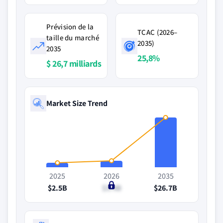
Prévision de la
TCAC (2026–
taille du marché
2035)
2035
25,8%
$ 26,7 milliards
Market Size Trend
2025
2026
2035
$2.5B
$3.4B
$26.7B