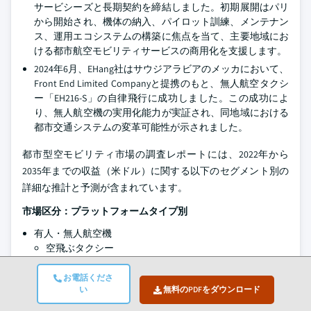
サービシーズと長期契約を締結しました。初期展開はパリ
から開始され、機体の納入、パイロット訓練、メンテナン
ス、運用エコシステムの構築に焦点を当て、主要地域にお
ける都市航空モビリティサービスの商用化を支援します。
2024年6月、EHang社はサウジアラビアのメッカにおいて、
Front End Limited Companyと提携のもと、無人航空タクシ
ー「EH216-S」の自律飛行に成功しました。この成功によ
り、無人航空機の実用化能力が実証され、同地域における
都市交通システムの変革可能性が示されました。
都市型空モビリティ市場の調査レポートには、2022年から
2035年までの収益（米ドル）に関する以下のセグメント別の
詳細な推計と予測が含まれています。
市場区分：プラットフォームタイプ別
有人・無人航空機
空飛ぶタクシー
空飛ぶシャトル
お電話くださ
個人用航空機
い
無料のPDFをダウンロード
貨物輸送用航空機