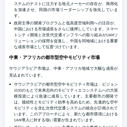
ステムのテストに注力する地元メーカーの存在が、商用化
を加速させ、同国の市場リーダーシップを強化していま
す。
政府主導の開発プログラムと低高度空域利用への注目が、
中国における市場成長をさらに後押ししています。スマー
トシティ開発と次世代交通インフラへの取り組みがUAMソ
リューションの採用を促進し、中国を同地域における重要
な成長市場として位置づけています。
中東・アフリカの都市型空中モビリティ市場
サウジアラビア市場は、中東・アフリカ地域で大幅な成長が
見込まれています。
サウジアラビアの都市型空中モビリティ市場は、ビジョン
2030のもとで未来志向のモビリティエコシステムへの大規
模投資により急速に成長しています。主要都市の開発で
は、接続性とモビリティ効率を高めるため、先進的な空中
モビリティを含む次世代交通システムの統合が計画されて
います。このアプローチにより、新たな都市環境における
UAM導入に対する強い需要が生まれています。