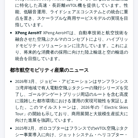
に特化した高速・長距離eVTOL機を提供しています。性
能、低騒音運用、ライドシェアエコシステムとの統合に重
点を置き、スケーラブルな商用サービスモデルの実現を目
指しています。
XPeng AeroHT
XPeng AeroHTは、自動車技術と航空技術を
融合させた空飛ぶクルマのコンセプトにより、ハイブリッ
ドモビリティソリューションに注力しています。これによ
り、将来的な消費者の採用に向けた陸上輸送と空の輸送の
統合を目指しています。
都市航空モビリティ産業のニュース
2026年3月、ジョビー・アビエーションはサンフランシス
コ湾岸地域で有人電動空飛ぶタクシーの飛行シリーズを完
了し、ゴールデンゲートブリッジ周辺のルートを含む高度
に混雑した都市環境における運用の実現可能性を実証しま
した。このマイルストーンは、2026年の「Electric Skies
Tour」の開始も示しており、商用展開と大規模生産拡大に
向けた進展を強調しています。
2025年2月、ボロコプターはフランスでのeVTOL空飛ぶタク
シー事業導入に向け、ジェットシステム・ヘリコプター・