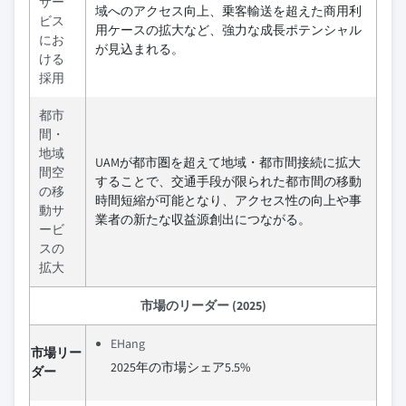
サー
域へのアクセス向上、乗客輸送を超えた商用利
ビス
用ケースの拡大など、強力な成長ポテンシャル
にお
が見込まれる。
ける
採用
都市
間・
地域
UAMが都市圏を超えて地域・都市間接続に拡大
間空
することで、交通手段が限られた都市間の移動
の移
時間短縮が可能となり、アクセス性の向上や事
動サ
業者の新たな収益源創出につながる。
ービ
スの
拡大
市場のリーダー (2025)
EHang
市場リー
2025年の市場シェア5.5%
ダー