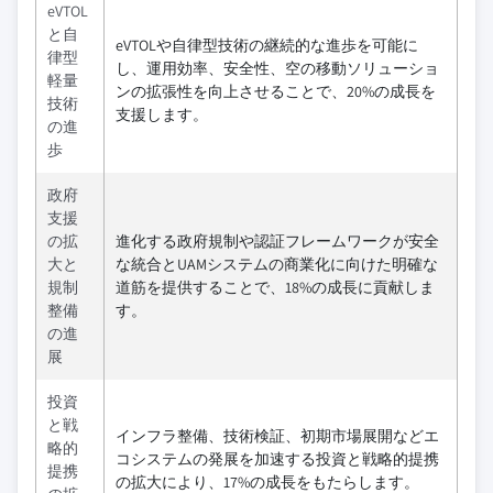
eVTOL
と自
eVTOLや自律型技術の継続的な進歩を可能に
律型
し、運用効率、安全性、空の移動ソリューショ
軽量
ンの拡張性を向上させることで、20%の成長を
技術
支援します。
の進
歩
政府
支援
の拡
進化する政府規制や認証フレームワークが安全
大と
な統合とUAMシステムの商業化に向けた明確な
規制
道筋を提供することで、18%の成長に貢献しま
整備
す。
の進
展
投資
と戦
インフラ整備、技術検証、初期市場展開などエ
略的
コシステムの発展を加速する投資と戦略的提携
提携
の拡大により、17%の成長をもたらします。