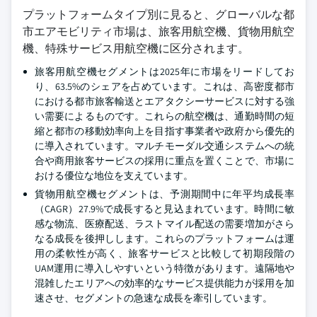
プラットフォームタイプ別に見ると、グローバルな都
市エアモビリティ市場は、旅客用航空機、貨物用航空
機、特殊サービス用航空機に区分されます。
旅客用航空機セグメントは2025年に市場をリードしてお
り、63.5%のシェアを占めています。これは、高密度都市
における都市旅客輸送とエアタクシーサービスに対する強
い需要によるものです。これらの航空機は、通勤時間の短
縮と都市の移動効率向上を目指す事業者や政府から優先的
に導入されています。マルチモーダル交通システムへの統
合や商用旅客サービスの採用に重点を置くことで、市場に
おける優位な地位を支えています。
貨物用航空機セグメントは、予測期間中に年平均成長率
（CAGR）27.9%で成長すると見込まれています。時間に敏
感な物流、医療配送、ラストマイル配送の需要増加がさら
なる成長を後押しします。これらのプラットフォームは運
用の柔軟性が高く、旅客サービスと比較して初期段階の
UAM運用に導入しやすいという特徴があります。遠隔地や
混雑したエリアへの効率的なサービス提供能力が採用を加
速させ、セグメントの急速な成長を牽引しています。