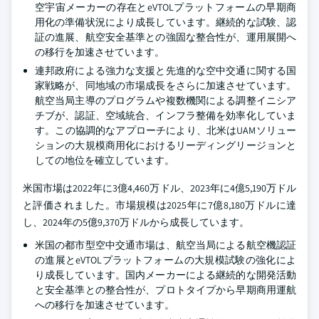
空宇宙メーカーの存在とeVTOLプラットフォームの早期商
用化の準備状況により成長しています。継続的な試験、認
証の進展、航空安全基準との強固な整合性が、運用展開へ
の移行を加速させています。
連邦政府による強力な支援と先進的な空中交通に関する国
家戦略が、同地域の市場成長をさらに加速させています。
航空当局主導のプログラムや複数機関による調整イニシア
チブが、認証、空域統合、インフラ整備を効率化していま
す。この協調的なアプローチにより、北米はUAMソリュー
ションの大規模商用化におけるリーディングリージョンと
しての地位を確立しています。
米国市場は2022年に3億4,460万ドル、2023年に4億5,190万ドル
と評価されました。市場規模は2025年に7億8,180万ドルに達
し、2024年の5億9,370万ドルから成長しています。
米国の都市型空中交通市場は、航空当局による航空機認証
の進展とeVTOLプラットフォームの大規模試験の強化によ
り成長しています。国内メーカーによる継続的な開発活動
と安全基準との整合性が、プロトタイプから早期商用運航
への移行を加速させています。