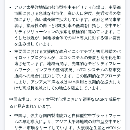
アジア太平洋地域の都市型空中モビリティ市場は、主要都
市圏における急速な都市化、高い人口密度、交通渋滞の増
加により、高い成長率で拡大しています。政府と民間事業
者は、接続性の向上と移動効率の低減を目指し、空中モビ
リティソリューションの探索を積極的に進めています。こ
うした状況が、同地域全体でのUAM導入に対する強い需要
を生み出しています。
主要国における支援的な政府イニシアチブと初期段階のパ
イロットプログラムが、エコシステムの発展と商用化を加
速させています。地域当局は、先進的なモビリティフレー
ムワーク、インフラの整備状況、eVTOLシステムの都市交
通網への統合に注力しています。この協調的なアプローチ
により、アジア太平洋地域はUAM採用と長期的な拡大に向
けた高成長地域としての地位を確立しています。
中国市場は、アジア太平洋市場において顕著なCAGRで成長す
ると見込まれています。
中国は、強力な国内製造能力と自律型空中プラットフォー
ムの早期導入により、アジア太平洋地域の都市型空中モビ
リティ市場をリードしています。大規模な生産とeVTOLシ