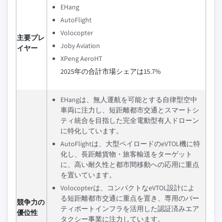
EHang
AutoFlight
Volocopter
主要プレ
Joby Aviation
イヤー
XPeng AeroHT
2025年の合計市場シェアは15.7%
EHangは、無人運航を可能とする自律型空中
車両に注力し、短距離都市交通とスマートシ
ティ統合を目指した完全電動型有人ドローン
に特化しています。
AutoFlightは、大型ペイロードのeVTOL機に特
化し、長距離貨物・旅客輸送をターゲット
に、高い耐久性と都市間移動への応用に重点
を置いています。
Volocopterは、コンパクトなeVTOL設計によ
る短距離都市交通に重点を置き、専用のバー
競争力の
ティポートインフラを活用した認証済みエア
優位性
タクシー事業に注力しています。