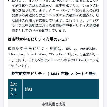
並行して、イノベーション主導のインフラ整備とモビリテ
ィ多様化への政府の注目が、空中輸送ソリューションの採
用を加速させています。グローバルなUAM開発者との戦略
的提携や先進的な交通エコシステムの構築への重点が、初
期段階の商用化を支援しています。これにより、サウジア
ラビアは中東地域における都市型空中モビリティの急成長
市場としての地位を確立しています。
都市型空中モビリティ市場のシェア
都市型空中モビリティ産業は、EHang、AutoFlight、
Volocopter、Joby Aviation、XPeng AeroHTといった企業がリー
ドしており、これら5社でグローバル市場の84.3%のシェアを
占めています。
都市航空モビリティ（UAM）市場 レポートの属性
主な
ポイ
詳細
ント
市場規模と成長