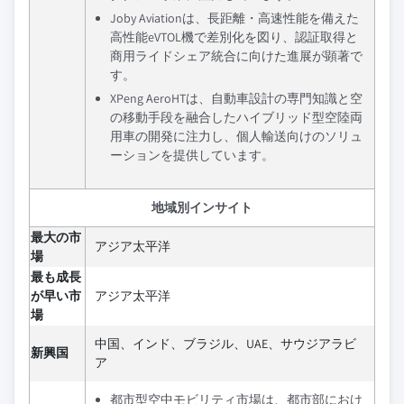
Joby Aviationは、長距離・高速性能を備えた
高性能eVTOL機で差別化を図り、認証取得と
商用ライドシェア統合に向けた進展が顕著で
す。
XPeng AeroHTは、自動車設計の専門知識と空
の移動手段を融合したハイブリッド型空陸両
用車の開発に注力し、個人輸送向けのソリュ
ーションを提供しています。
地域別インサイト
最大の市
アジア太平洋
場
最も成長
が早い市
アジア太平洋
場
中国、インド、ブラジル、UAE、サウジアラビ
新興国
ア
都市型空中モビリティ市場は、都市部におけ