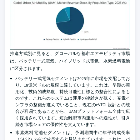
推進方式別に見ると、グローバルな都市エアモビリティ市場
は、バッテリー式電気、ハイブリッド式電気、水素燃料電池
に区分されます。
バッテリー式電気セグメントは2025年に市場を支配してお
り、18億米ドルの規模に達しています。これは、早期の商
用化、技術的成熟度、持続可能性目標との整合性によるも
のです。これらのシステムは運用の複雑さが低く、充電イ
ンフラの整備が進んでいること、現在のeVTOL設計との統
合が容易であることから、UAMプラットフォーム全体で広
く採用されています。短距離都市内運用への適性が、引き
続き市場シェアの優位性を支えています。
水素燃料電池セグメントは、予測期間中に年平均成長率
（CAGR）29%で成長すると見込まれています。これは、バ