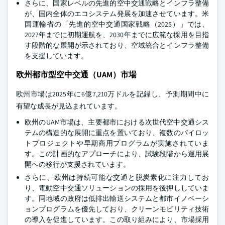
さらに、国家レベルの先進的空中交通戦略とインフラ整備
が、国内全体のエコシステム発展を加速させています。米
国運輸省の「先進的空中交通国家戦略（2025）」では、
2027年までに初期運航を、2030年までに広範な採用を目指
す段階的な展開が示されており、空域統合とインフラ整備
を支援しています。
欧州都市型空中交通（UAM）市場
欧州市場は2025年に6億7,210万ドルを記録し、予測期間中に
有望な成長が見込まれています。
欧州のUAM市場は、主要都市における次世代空中交通シス
テムの構造的な展開に重点を置いており、複数のパイロッ
トプロジェクトや早期商用プログラムが実施されていま
す。この計画的なアプローチにより、試験段階から運用展
開への移行が支援されています。
さらに、欧州は持続可能な交通と脱炭素化に注力してお
り、電動空中交通ソリューションの採用を後押ししていま
す。同地域の政府は低排出輸送システムと都市イノベーシ
ョンプログラムを優先しており、クリーンモビリティ技術
の導入を促進しています。この取り組みにより、市場採用