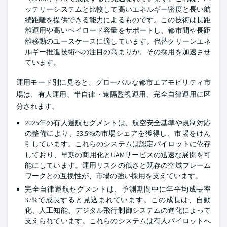
ッテリーシステムと比較して高いエネルギー密度と長い航
続距離を提供できる能力によるものです。この技術は長距
離運用や高いペイロード容量をサポートし、都市間や長距
離移動のユースケースに適しています。代替クリーンエネ
ルギー推進技術への注目の高まりが、その採用を加速させ
ています。
運用モード別に見ると、グローバルな都市エアモビリティ市
場は、有人運用、半自律・遠隔監視運用、完全自律運用に区
分されます。
2025年の有人運航セグメントは、航空安全基準や規制対応
の整備により、53.5%の市場シェアを獲得し、市場をけん
引しています。これらのシステムは認定パイロットに依存
しており、早期の商用化とUAMサービスの迅速な展開を可
能にしています。運用リスクの低さと既存の空域フレーム
ワークとの互換性が、市場の強い採用を支えています。
完全自律運航セグメントは、予測期間中に年平均成長率
37%で成長すると見込まれています。この成長は、自動
化、人工知能、デジタル飛行制御システムの進化によって
支えられています。これらのシステムは有人パイロットへ