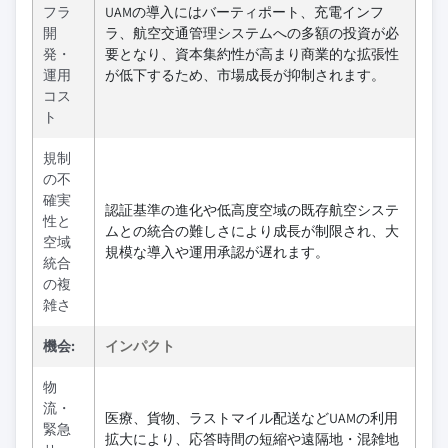
フラ
UAMの導入にはバーティポート、充電インフ
開
ラ、航空交通管理システムへの多額の投資が必
発・
要となり、資本集約性が高まり商業的な拡張性
運用
が低下するため、市場成長が抑制されます。
コス
ト
規制
の不
確実
認証基準の進化や低高度空域の既存航空システ
性と
ムとの統合の難しさにより成長が制限され、大
空域
規模な導入や運用承認が遅れます。
統合
の複
雑さ
機会:
インパクト
物
流・
医療、貨物、ラストマイル配送などUAMの利用
緊急
拡大により、応答時間の短縮や遠隔地・混雑地