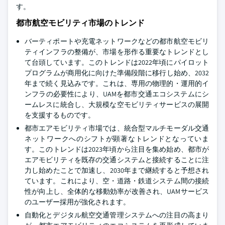
す。
都市航空モビリティ市場のトレンド
バーティポートや充電ネットワークなどの都市航空モビリ
ティインフラの整備が、市場を形作る重要なトレンドとし
て台頭しています。このトレンドは2022年頃にパイロット
プログラムが商用化に向けた準備段階に移行し始め、2032
年まで続く見込みです。これは、専用の物理的・運用的イ
ンフラの必要性により、UAMを都市交通エコシステムにシ
ームレスに統合し、大規模な空モビリティサービスの展開
を支援するものです。
都市エアモビリティ市場では、統合型マルチモーダル交通
ネットワークへのシフトが顕著なトレンドとなっていま
す。このトレンドは2023年頃から注目を集め始め、都市が
エアモビリティを既存の交通システムと接続することに注
力し始めたことで加速し、2030年まで継続すると予想され
ています。これにより、空・道路・鉄道システム間の接続
性が向上し、全体的な移動効率が改善され、UAMサービス
のユーザー採用が強化されます。
自動化とデジタル航空交通管理システムへの注目の高まり