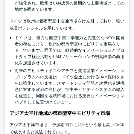
が強化され、欧州はUAM成長の長期的な主要地域としての
地位を固めています。
ドイツは欧州の都市型空中交通市場をけん引しており、強い
成長ポテンシャルを示しています。
ドイツは、強力な航空宇宙工学能力と先進的なeVTOL開発
者の存在により、欧州の都市型空中モビリティ市場をリー
ドしています。同国では、継続的なイノベーションとプロ
トタイプ検証活動がUAMソリューションの初期段階の商用
化を加速させています。
将来のモビリティイニシアチブと先進産業イノベーション
プログラムへの支援は、ドイツ全土におけるUAM採用をさ
らに強化しています。スマートシティ開発と次世代交通概
念に対する政府の注目が、空中モビリティシステムの導入
を促進し、同国を地域市場における重要なイノベーション
ハブとして位置づけています。
アジア太平洋地域の都市型空中モビリティ市場
アジア太平洋市場は、予測期間中に28%という最も高いCAGR
で成長すると見込まれています。