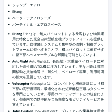
ジャンプ・エアロ
EHang
ベータ・テクノロジーズ
バーティカル・エアロスペース
EHang
EHangは、無人パイロットによる乗客および物流運
用に特化した完全自律型航空機プラットフォームを提供し
ています。自律飛行システムと集中型の管制・制御プラッ
トフォームに特化することで、機上パイロットに依存せず
に都市部へのスケーラブルな展開を可能としています。
AutoFlight
AutoFlightは、長距離・大重量ペイロードに対
応した高性能eVTOL機に注力しています。主な用途は都市
間移動と貨物輸送で、耐久性、ペイロード容量、運用範囲
の拡大を重視しています。
Volocopter
Volocopterは、コンパクトな機体設計により都
市部の高密度環境に最適化された短距離型空飛ぶタクシー
を専門としています。専用のバーティポートとの統合によ
り、都市内での効率的かつ高頻度なモビリティサービスを
支えています。
Joby Aviation
Joby Aviationは、プレミアムな乗客輸送用途