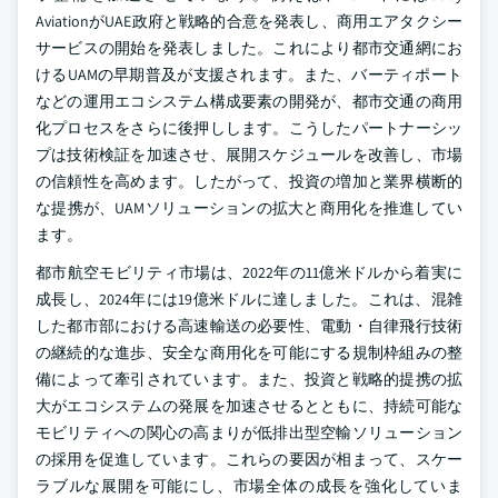
AviationがUAE政府と戦略的合意を発表し、商用エアタクシー
サービスの開始を発表しました。これにより都市交通網にお
けるUAMの早期普及が支援されます。また、バーティポート
などの運用エコシステム構成要素の開発が、都市交通の商用
化プロセスをさらに後押しします。こうしたパートナーシッ
プは技術検証を加速させ、展開スケジュールを改善し、市場
の信頼性を高めます。したがって、投資の増加と業界横断的
な提携が、UAMソリューションの拡大と商用化を推進してい
ます。
都市航空モビリティ市場は、2022年の11億米ドルから着実に
成長し、2024年には19億米ドルに達しました。これは、混雑
した都市部における高速輸送の必要性、電動・自律飛行技術
の継続的な進歩、安全な商用化を可能にする規制枠組みの整
備によって牽引されています。また、投資と戦略的提携の拡
大がエコシステムの発展を加速させるとともに、持続可能な
モビリティへの関心の高まりが低排出型空輸ソリューション
の採用を促進しています。これらの要因が相まって、スケー
ラブルな展開を可能にし、市場全体の成長を強化していま