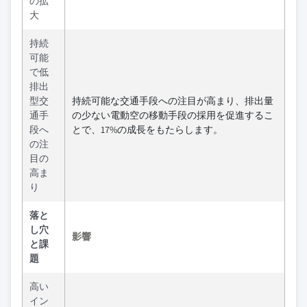
の拡
大
持続
可能
で低
排出
型交
持続可能な交通手段への注目が高まり、排出量
通手
の少ない電動空の移動手段の採用を促進するこ
段へ
とで、17%の成長をもたらします。
の注
目の
高ま
り
落と
し穴
影響
と課
題
高い
イン