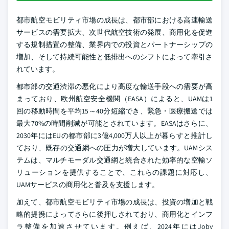
都市航空モビリティ市場の成長は、都市部における高速輸送
サービスの需要拡大、次世代航空技術の発展、商用化を促進
する規制措置の整備、業界内での投資とパートナーシップの
増加、そして持続可能性と低排出へのシフトによって牽引さ
れています。
都市部の交通渋滞の悪化により高度な輸送手段への需要が高
まっており、欧州航空安全機関（EASA）によると、UAMは1
回の移動時間を平均15～40分短縮でき、緊急・医療搬送では
最大70%の時間削減が可能とされています。EASAはさらに、
2030年にはEUの都市部に3億4,000万人以上が暮らすと推計し
ており、既存の交通網への圧力が増大しています。UAMシス
テムは、マルチモーダル交通網と統合された効率的な空輸ソ
リューションを提供することで、これらの課題に対応し、
UAMサービスの商用化と普及を支援します。
加えて、都市航空モビリティ市場の成長は、投資の増加と戦
略的提携によってさらに後押しされており、商用化とインフ
ラ整備を加速させています。例えば、2024年にはJoby