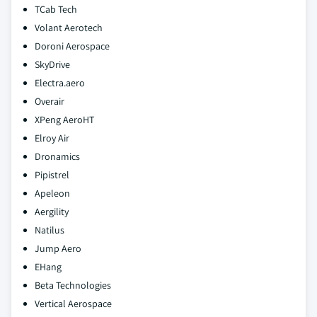
TCab Tech
Volant Aerotech
Doroni Aerospace
SkyDrive
Electra.aero
Overair
XPeng AeroHT
Elroy Air
Dronamics
Pipistrel
Apeleon
Aergility
Natilus
Jump Aero
EHang
Beta Technologies
Vertical Aerospace