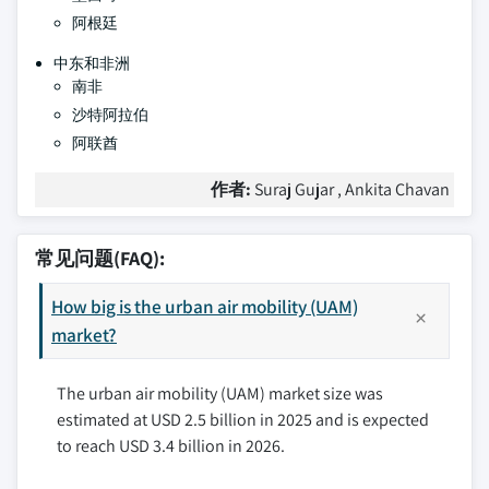
阿根廷
中东和非洲
南非
沙特阿拉伯
阿联酋
作者:
Suraj Gujar , Ankita Chavan
常见问题(FAQ):
How big is the urban air mobility (UAM)
market?
The urban air mobility (UAM) market size was
estimated at USD 2.5 billion in 2025 and is expected
to reach USD 3.4 billion in 2026.