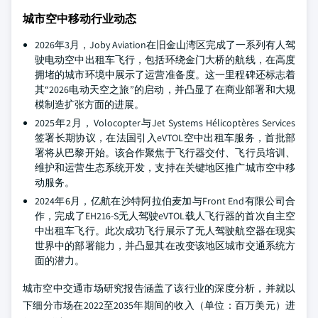
城市空中移动行业动态
2026年3月，Joby Aviation在旧金山湾区完成了一系列有人驾
驶电动空中出租车飞行，包括环绕金门大桥的航线，在高度
拥堵的城市环境中展示了运营准备度。这一里程碑还标志着
其“2026电动天空之旅”的启动，并凸显了在商业部署和大规
模制造扩张方面的进展。
2025年2月，Volocopter与Jet Systems Hélicoptères Services
签署长期协议，在法国引入eVTOL空中出租车服务，首批部
署将从巴黎开始。该合作聚焦于飞行器交付、飞行员培训、
维护和运营生态系统开发，支持在关键地区推广城市空中移
动服务。
2024年6月，亿航在沙特阿拉伯麦加与Front End有限公司合
作，完成了EH216-S无人驾驶eVTOL载人飞行器的首次自主空
中出租车飞行。此次成功飞行展示了无人驾驶航空器在现实
世界中的部署能力，并凸显其在改变该地区城市交通系统方
面的潜力。
城市空中交通市场研究报告涵盖了该行业的深度分析，并就以
下细分市场在2022至2035年期间的收入（单位：百万美元）进