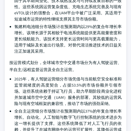
由于其早期商业化、技术成熟度及与可持续发展目标的一致
性。这些系统因运营复杂度低、充电生态系统完善及与现有
eVTOL设计的强整合，在UAM平台中被广泛采用。其适用于
短途城市运营的特性继续支撑其主导市场份额。
氢燃料电池细分市场预计在预测期内以29%的复合年增长率
增长。该增长源于其相较于电池系统能提供更高能量密度和
更长续航能力。该技术支持更长运营时间与更高载重能力，
适用于城际及长途出行场景。对替代清洁推进技术的日益关
注正加速其采用。
按运营模式划分，全球城市空中交通市场分为有人驾驶运营、
半自主/远程监督运营及全自主运营。
2025年，有人驾驶运营细分市场凭借与当前航空安全标准和
监管就绪度的高度契合，占据53.5%的市场份额并引领市
场。这些系统依赖于持证飞行员，助力早期阶段商业化进程
并加速城市空中交通（UAM）服务的部署。其较低的运营风
险与现有空域框架的兼容性，推动了市场的强劲采纳。
全自主运营细分市场预计在预测期内以37%的年复合增长率
增长。自动化、人工智能与数字飞行控制系统的技术进步为
这一增长提供了支撑。这些系统降低了对人工飞行员的依
赖，并提升了在城市网络中的运营可扩展性。其降低运营成