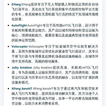
EHang
EHang提供专注于无人驾驶载人和物流运营的全自动
飞行器平台。其在自主飞行系统和集中式指挥控制平台方面
的专长，使其能够在无需机载飞行员的情况下实现城市规模
化部署。
AutoFlight
AutoFlight专注于高性能eVTOL飞行器，设计用于
长航程和重载货运能力。其产品以城市间移动和货运运输为
核心，强调续航能力、载重容量以及超越典型城市使用场景
的延伸运营范围。
Volocopter
Volocopter专注于短途城市空中出租车解决方
案，采用为密集城市运营优化的紧凑型飞行器设计。其专注
于将飞行器与专用垂直起降机场基础设施相融合，在城市环
境中支持高效、高频的移动服务。
Joby Aviation
Joby Aviation提供高速、长航程eVTOL飞行
器，专为高端载人运输应用而设计。其产品强调性能、低噪
音运行以及与共享出行生态系统的融合，以实现可扩展的商
业服务模式。
XPeng AeroHT
XPeng AeroHT专注于通过将汽车和航空技术
融入飞行汽车概念，提供混合移动解决方案。其方法使个人
空中移动性使用场景成为可能，在单一平台内整合陆路和航
空运输，以助力未来消费者采用。