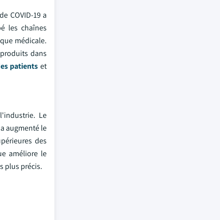
 de COVID-19 a
é les chaînes
ique médicale.
s produits dans
des patients
et
industrie. Le
e a augmenté le
upérieures des
ue améliore le
 plus précis.