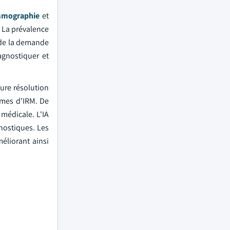
mographie
et
. La prévalence
e de la demande
agnostiquer et
ure résolution
èmes d'IRM. De
médicale. L'IA
gnostiques. Les
éliorant ainsi