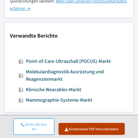
Querprüfungen validiert.
Mehr über unseren Forschungsprozess
erfahren →
Verwandte Berichte
Point-of-Care-Ultraschall (POCUS)-Markt
Molekulardiagnostik-Ausrüstung und
Reagenzienmarkt
Klinische Wearables-Markt
Mammographie-Systeme-Markt
Rufen Sie Uns
Zum Inhalt springen
An
Kostenloses PDF Herunterladen
Marktgröße