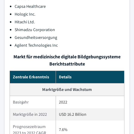
Capsa Healthcare
Hologic Inc.
Hitachi Ltd.
Shimadzu Corporation
Gesundheitsversorgung
Agilent Technologies Inc
Markt für medizinische digitale Bildgebungssysteme
Berichtsattribute
Zentrale Erkenntnis
Details
Marktgröße und Wachstum
Basisjahr
2022
Marktgröße in 2022
USD 16.2 Billion
Prognosezeitraum
7.6%
2023 to 2032 CAGR