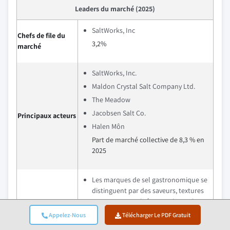
Leaders du marché (2025)
SaltWorks, Inc
Chefs de file du
3,2%
marché
SaltWorks, Inc.
Maldon Crystal Salt Company Ltd.
The Meadow
Jacobsen Salt Co.
Principaux acteurs
Halen Môn
Part de marché collective de 8,3 % en
2025
Les marques de sel gastronomique se
distinguent par des saveurs, textures
et teneurs en minéraux uniques, issus
de régions spécifiques. Les
Appelez-Nous
Télécharger Le PDF Gratuit
emballages premium, les