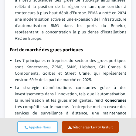
reflétant la position de la région en tant que corridor à
conteneurs à plus haut débit d'Europe. PEMA a noté en 2024
une modernisation active et une expansion de l'infrastructure
d'automatisation RMG dans les ports du Benelux,
représentant la concentration la plus dense d'installations
ASC en Europe.
Part de marché des grues portiques
Les 7 principales entreprises du secteur des grues portiques
sont Konecranes, ZPMC, SANY, Liebherr, GH Cranes &
Components, Gorbel et Street Crane, qui représentent
environ 69 % de la part de marché en 2025.
La stratégie d'améliorations constantes grâce à des
investissements dans l'innovation, tels que l'automatisation,
la numérisation et les grues intelligentes, rend
Konecranes
très compétitif sur le marché. L'entreprise met en œuvre des
services de surveillance à distance, une maintenance
prédictive et des solutions de gestion de flotte. De plus, son
réseau mondial de centres de service ainsi que son accent sur
Appelez-Nous
Télécharger Le PDF Gratuit
la création d'équipements de levage électriques durables lui