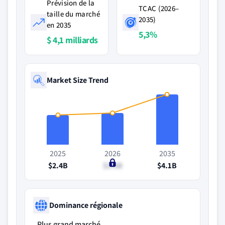
Prévision de la
TCAC (2026–
taille du marché
2035)
en 2035
5,3%
$ 4,1 milliards
Market Size Trend
2025
2026
2035
$2.4B
$2.6B
$4.1B
Dominance régionale
Plus grand marché