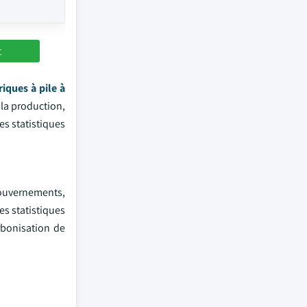
t
riques à pile à
 la production,
les statistiques
gouvernements,
es statistiques
rbonisation de