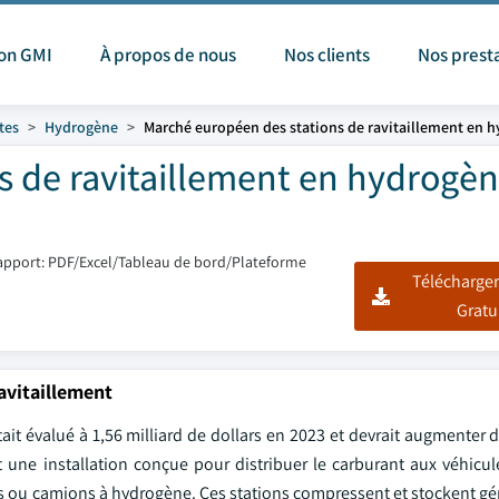
ion GMI
À propos de nous
Nos clients
Nos prest
tes
Hydrogène
Marché européen des stations de ravitaillement en 
s de ravitaillement en hydrogè
apport: PDF/Excel/Tableau de bord/Plateforme
Télécharger
Gratu
avitaillement
it évalué à 1,56 milliard de dollars en 2023 et devrait augmenter 
t une installation conçue pour distribuer le carburant aux véhicu
bus ou camions à hydrogène. Ces stations compressent et stockent g