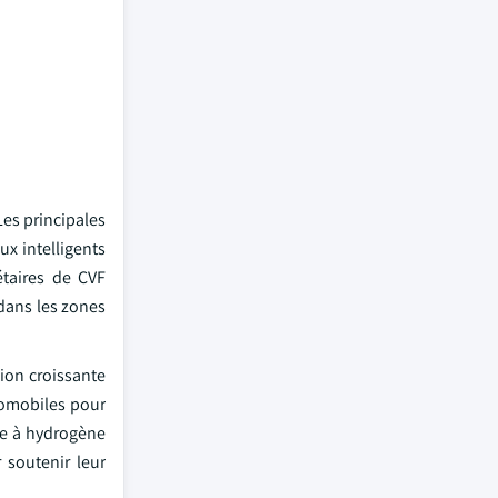
Les principales
ux intelligents
étaires de CVF
 dans les zones
tion croissante
tomobiles pour
ile à hydrogène
 soutenir leur