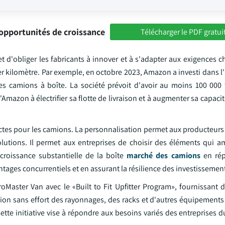
opportunités de croissance
Télécharger le PDF gratui
t d'obliger les fabricants à innover et à s'adapter aux exigences 
r kilomètre. Par exemple, en octobre 2023, Amazon a investi dans l'
es camions à boîte. La société prévoit d'avoir au moins 100 000
d'Amazon à électrifier sa flotte de livraison et à augmenter sa capaci
inctes pour les camions. La personnalisation permet aux producteur
utions. Il permet aux entreprises de choisir des éléments qui am
croissance substantielle de la boîte
marché des camions
en rép
antages concurrentiels et en assurant la résilience des investissemen
oMaster Van avec le «Built to Fit Upfitter Program», fournissant 
tion sans effort des rayonnages, des racks et d'autres équipement
ette initiative vise à répondre aux besoins variés des entreprises d