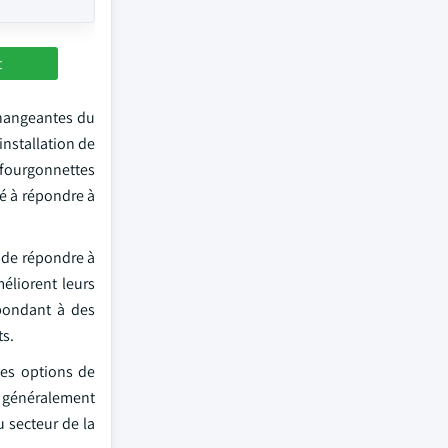
t
changeantes du
installation de
 fourgonnettes
té à répondre à
s de répondre à
éliorent leurs
ondant à des
ts.
des options de
s généralement
u secteur de la