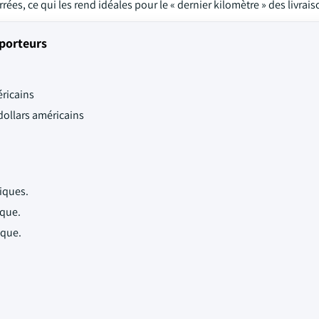
rées, ce qui les rend idéales pour le « dernier kilomètre » des livrais
porteurs
éricains
 dollars américains
iques.
ique.
ique.