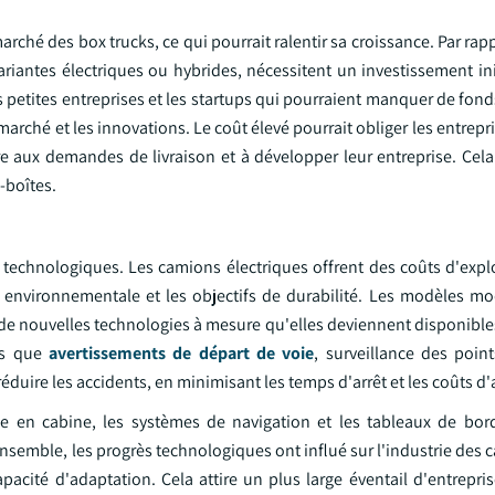
marché des box trucks, ce qui pourrait ralentir sa croissance. Par rap
 variantes électriques ou hybrides, nécessitent un investissement i
s petites entreprises et les startups qui pourraient manquer de fon
u marché et les innovations. Le coût élevé pourrait obliger les entrepr
dre aux demandes de livraison et à développer leur entreprise. Cel
-boîtes.
technologiques. Les camions électriques offrent des coûts d'explo
environnementale et les objectifs de durabilité. Les modèles mod
 de nouvelles technologies à mesure qu'elles deviennent disponibl
les que
avertissements de départ de voie
, surveillance des point
t réduire les accidents, en minimisant les temps d'arrêt et les coûts d
ogie en cabine, les systèmes de navigation et les tableaux de bo
'ensemble, les progrès technologiques ont influé sur l'industrie des
capacité d'adaptation. Cela attire un plus large éventail d'entrepris