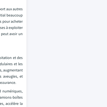
port aux autres
nitial beaucoup
ds pour acheter
ises à exploiter
a peut avoir un
itation et des
ulaires et les
es, augmentant
s aveugles, et
'assurance.
rd numériques,
 camions-boîtes
es, accélère la