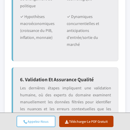
politique
✓ Hypothèses
✓ Dynamiques
macroéconomiques
concurrentielles et
(croissance du PIB,
anticipations
inflation, monnaie)
d'entrée/sortie du
marché
6. Validation Et Assurance Qualité
Les dernières étapes impliquent une validation
humaine, où des experts du domaine examinent
manuellement les données filtrées pour identifier
les nuances et les erreurs contextuelles que les
systèmes automatisés pourraient manquer. Cette
Appelez-Nous
Télécharger Le PDF Gratuit
revue par des experts ajoute une couche critique
d'assurance qualité, garantissant que les données