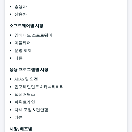
승용차
상용차
소프트웨어별 시장
임베디드 소프트웨어
미들웨어
운영 체제
다른
응용 프로그램별 시장
ADAS 및 안전
인포테인먼트 & 커넥티비티
텔레매틱스
파워트레인
차체 조절 & 편안함
다른
시장, 배포별