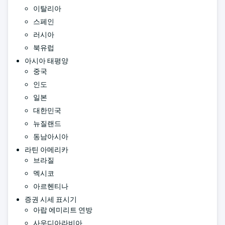
이탈리아
스페인
러시아
북유럽
아시아 태평양
중국
인도
일본
대한민국
뉴질랜드
동남아시아
라틴 아메리카
브라질
멕시코
아르헨티나
증권 시세 표시기
아랍 에미리트 연방
사우디아라비아