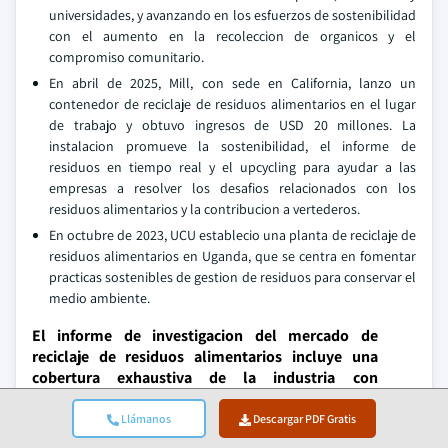
universidades, y avanzando en los esfuerzos de sostenibilidad
con el aumento en la recoleccion de organicos y el
compromiso comunitario.
En abril de 2025, Mill, con sede en California, lanzo un
contenedor de reciclaje de residuos alimentarios en el lugar
de trabajo y obtuvo ingresos de USD 20 millones. La
instalacion promueve la sostenibilidad, el informe de
residuos en tiempo real y el upcycling para ayudar a las
empresas a resolver los desafios relacionados con los
residuos alimentarios y la contribucion a vertederos.
En octubre de 2023, UCU establecio una planta de reciclaje de
residuos alimentarios en Uganda, que se centra en fomentar
practicas sostenibles de gestion de residuos para conservar el
medio ambiente.
El informe de investigacion del mercado de
reciclaje de residuos alimentarios incluye una
cobertura exhaustiva de la industria con
estimaciones y pronosticos en terminos de
ingresos en miles de millones de USD y volumen
Llámanos
Descargar PDF Gratis
en kilotoneladas de 2021 a 2034 para los