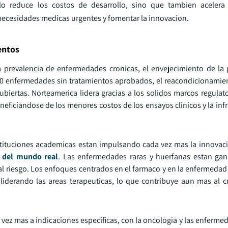
lo reduce los costos de desarrollo, sino que tambien acelera
 necesidades medicas urgentes y fomentar la innovacion.
entos
prevalencia de enfermedades cronicas, el envejecimiento de la 
00 enfermedades sin tratamientos aprobados, el reacondicionamie
iertas. Norteamerica lidera gracias a los solidos marcos regulato
neficiandose de los menores costos de los ensayos clinicos y la inf
tituciones academicas estan impulsando cada vez mas la innovaci
a del mundo real
. Las enfermedades raras y huerfanas estan ga
ital riesgo. Los enfoques centrados en el farmaco y en la enfermed
 liderando las areas terapeuticas, lo que contribuye aun mas al c
ez mas a indicaciones especificas, con la oncologia y las enfermed