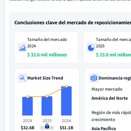
Conclusiones clave del mercado de reposicionamie
Tamaño del mercado
Tamaño del merc
2024
2025
$ 32.6 mil millones
$ 33.8 mil millo
Market Size Trend
Dominancia reg
Mayor mercado
América del Norte
Región de más rápi
crecimiento
2024
2025
2034
$32.6B
$33.8B
$51.1B
Asia Pacífico