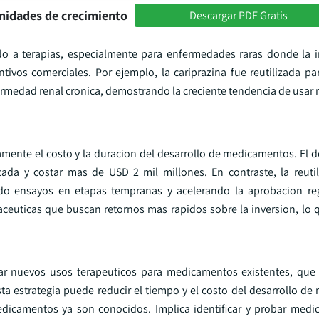
nidades de crecimiento
Descargar PDF Gratis
o a terapias, especialmente para enfermedades raras donde la i
tivos comerciales. Por ejemplo, la cariprazina fue reutilizada par
fermedad renal cronica, demostrando la creciente tendencia de usa
amente el costo y la duracion del desarrollo de medicamentos. El 
 y costar mas de USD 2 mil millones. En contraste, la reutili
do ensayos en etapas tempranas y acelerando la aprobacion regu
ceuticas que buscan retornos mas rapidos sobre la inversion, lo 
ar nuevos usos terapeuticos para medicamentos existentes, que
ta estrategia puede reducir el tiempo y el costo del desarrollo d
edicamentos ya son conocidos. Implica identificar y probar med