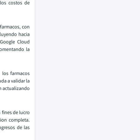
los costos de
e farmacos, con
fluyendo hacia
n Google Cloud
 fomentando la
 los farmacos
da a validar la
an actualizando
 fines de lucro
cion completa.
ngresos de las