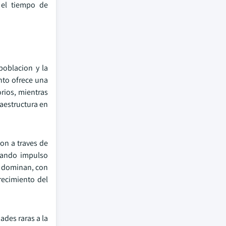
 el tiempo de
poblacion y la
nto ofrece una
rios, mientras
raestructura en
on a traves de
nando impulso
ad dominan, con
recimiento del
ades raras a la