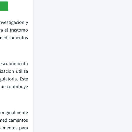
nvestigacion y
a el trastorno
r medicamentos
descubrimiento
zacion utiliza
latoria. Este
que contribuye
 originalmente
e medicamentos
icamentos para