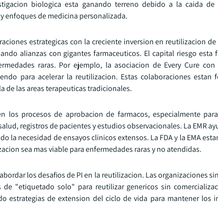
tigacion biologica esta ganando terreno debido a la caida de 
y enfoques de medicina personalizada.
raciones estrategicas con la creciente inversion en reutilizacion d
ando alianzas con gigantes farmaceuticos. El capital riesgo esta 
fermedades raras. Por ejemplo, la asociacion de Every Cure co
iendo para acelerar la reutilizacion. Estas colaboraciones estan
a de las areas terapeuticas tradicionales.
n los procesos de aprobacion de farmacos, especialmente para
 salud, registros de pacientes y estudios observacionales. La EMR ayu
ndo la necesidad de ensayos clinicos extensos. La FDA y la EMA est
lizacion sea mas viable para enfermedades raras y no atendidas.
dar los desafios de PI en la reutilizacion. Las organizaciones sin
 de "etiquetado solo" para reutilizar genericos sin comercializa
do estrategias de extension del ciclo de vida para mantener los i