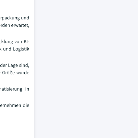
Verpackung und
erden erwartet,
cklung von KI-
k und Logistik
der Lage sind,
 Größe wurde
atisierung in
nternehmen die