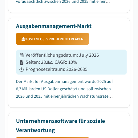
voraussichtlich zwischen 2026 und 2035 mit einer
durchschnittlichen jährlichen Wachstumsrate (CAGR)
von 14,6 % wachsen, angetrieben durch die Explosion
der digitalen Inhaltserstellung....
Ausgabenmanagement-Markt
KOSTENLOSES PDF HERUNTERLADEN
Veröffentlichungsdatum
:
July 2026
Seiten
:
282
CAGR:
10
%
Prognosezeitraum
:
2026-2035
Der Markt für Ausgabenmanagement wurde 2025 auf
8,3 Milliarden US-Dollar geschätzt und soll zwischen
2026 und 2035 mit einer jährlichen Wachstumsrate
(CAGR) von 10 % wachsen, was auf die schnelle
Einführung cloudbasierter SaaS-Lösungen
zurückzuführen ist....
Unternehmenssoftware für soziale
Verantwortung