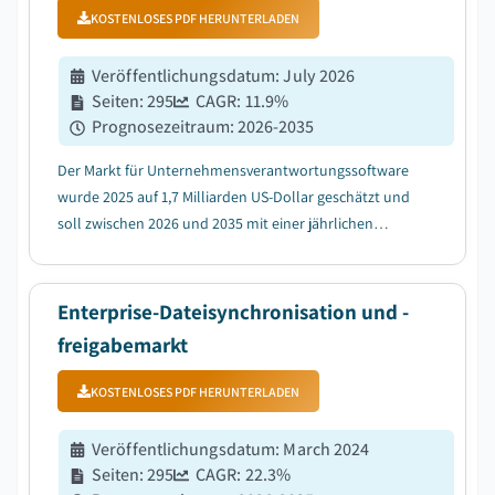
KOSTENLOSES PDF HERUNTERLADEN
Veröffentlichungsdatum
:
July 2026
Seiten
:
295
CAGR:
11.9
%
Prognosezeitraum
:
2026-2035
Der Markt für Unternehmensverantwortungssoftware
wurde 2025 auf 1,7 Milliarden US-Dollar geschätzt und
soll zwischen 2026 und 2035 mit einer jährlichen
Wachstumsrate (CAGR) von 11,9 % wachsen, und zwar
aufgrund der durch KI angetriebenen
Effizienzsteigerung bei der Berichterstattung....
Enterprise-Dateisynchronisation und -
freigabemarkt
KOSTENLOSES PDF HERUNTERLADEN
Veröffentlichungsdatum
:
March 2024
Seiten
:
295
CAGR:
22.3
%