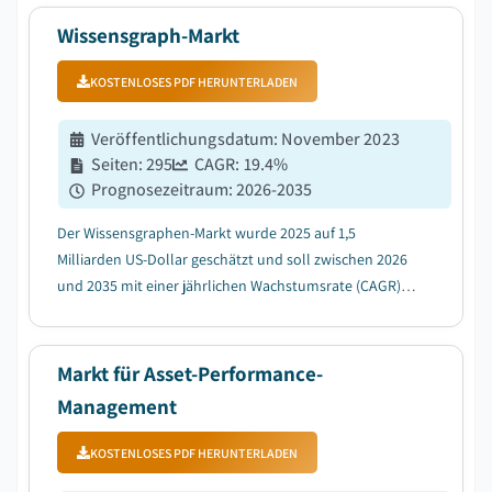
durch steigende Cybersecurity-Bedenken und
Datenschutzvorschriften....
Wissensgraph-Markt
KOSTENLOSES PDF HERUNTERLADEN
Veröffentlichungsdatum
:
November 2023
Seiten
:
295
CAGR:
19.4
%
Prognosezeitraum
:
2026-2035
Der Wissensgraphen-Markt wurde 2025 auf 1,5
Milliarden US-Dollar geschätzt und soll zwischen 2026
und 2035 mit einer jährlichen Wachstumsrate (CAGR)
von 19,4 % wachsen, getrieben durch die zunehmende
Explosion unstrukturierter, vernetzter Daten....
Markt für Asset-Performance-
Management
KOSTENLOSES PDF HERUNTERLADEN