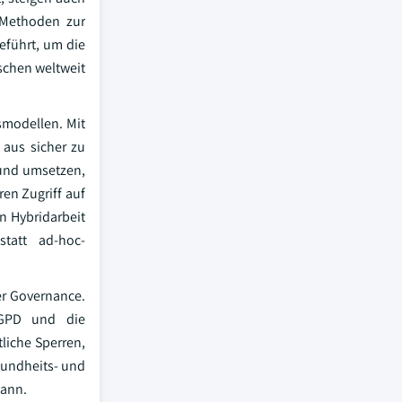
 Methoden zur
eführt, um die
schen weltweit
smodellen. Mit
aus sicher zu
 und umsetzen,
en Zugriff auf
n Hybridarbeit
statt ad-hoc-
er Governance.
LGPD und die
liche Sperren,
esundheits- und
kann.