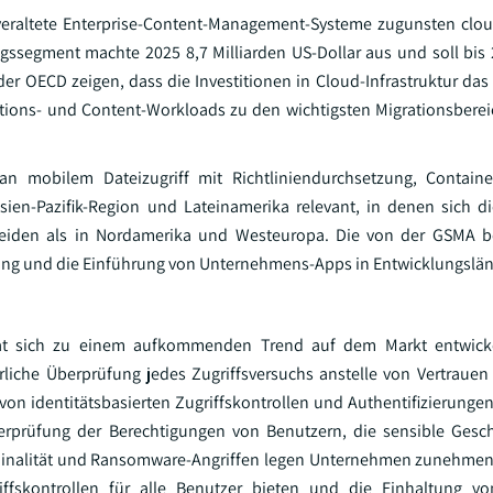
veraltete Enterprise-Content-Management-Systeme zugunsten clou
gssegment machte 2025 8,7 Milliarden US-Dollar aus und soll bis 
er OECD zeigen, dass die Investitionen in Cloud-Infrastruktur das 
ations- und Content-Workloads zu den wichtigsten Migrationsbere
an mobilem Dateizugriff mit Richtliniendurchsetzung, Containe
Asien-Pazifik-Region und Lateinamerika relevant, in denen sich d
cheiden als in Nordamerika und Westeuropa. Die von der GSMA be
ng und die Einführung von Unternehmens-Apps in Entwicklungslän
hat sich zu einem aufkommenden Trend auf dem Markt entwicke
erliche Überprüfung jedes Zugriffsversuchs anstelle von Vertrauen
on identitätsbasierten Zugriffskontrollen und Authentifizierungen,
berprüfung der Berechtigungen von Benutzern, die sensible Gesc
minalität und Ransomware-Angriffen legen Unternehmen zunehmend
riffskontrollen für alle Benutzer bieten und die Einhaltung v