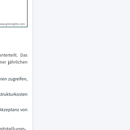
terteilt. Das
er jährlichen
ien zugreifen,
strukturkosten
 Akzeptanz von
tstellungs-,