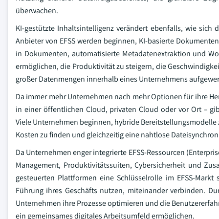
überwachen.
KI-gestützte Inhaltsintelligenz verändert ebenfalls, wie sic
Anbieter von EFSS werden beginnen, KI-basierte Dokumentenkl
in Dokumenten, automatisierte Metadatenextraktion und Wor
ermöglichen, die Produktivität zu steigern, die Geschwindigkei
großer Datenmengen innerhalb eines Unternehmens aufgewen
Da immer mehr Unternehmen nach mehr Optionen für ihre Her
in einer öffentlichen Cloud, privaten Cloud oder vor Ort – 
Viele Unternehmen beginnen, hybride Bereitstellungsmodelle z
Kosten zu finden und gleichzeitig eine nahtlose Dateisynchro
Da Unternehmen enger integrierte EFSS-Ressourcen (Enterpris
Management, Produktivitätssuiten, Cybersicherheit und Zusa
gesteuerten Plattformen eine Schlüsselrolle im EFSS-Markt
Führung ihres Geschäfts nutzen, miteinander verbinden. Dur
Unternehmen ihre Prozesse optimieren und die Benutzererfahrun
ein gemeinsames digitales Arbeitsumfeld ermöglichen.