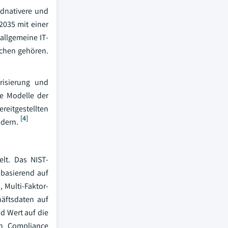
dnativere und
2035 mit einer
allgemeine IT-
ichen gehören.
risierung und
ie Modelle der
reitgestellten
[4]
dern.
lt. Das NIST-
 basierend auf
 Multi-Faktor-
häftsdaten auf
 Wert auf die
on Compliance