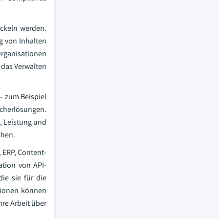
ickeln werden.
g von Inhalten
Organisationen
r das Verwalten
– zum Beispiel
icherlösungen.
, Leistung und
chen.
 ERP, Content-
ation von API-
ie sie für die
ktionen können
hre Arbeit über