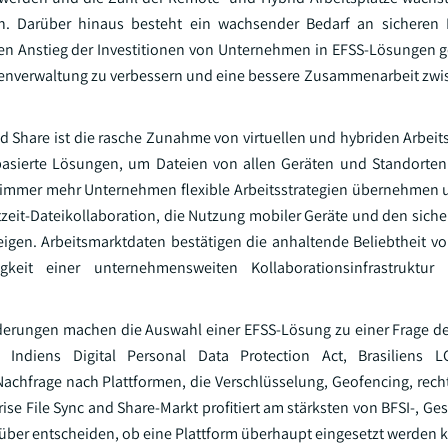
men. Darüber hinaus besteht ein wachsender Bedarf an sicheren
hen Anstieg der Investitionen von Unternehmen in EFSS-Lösungen g
 Datenverwaltung zu verbessern und eine bessere Zusammenarbeit zwi
nd Share ist die rasche Zunahme von virtuellen und hybriden Arbeit
sierte Lösungen, um Dateien von allen Geräten und Standorten 
a immer mehr Unternehmen flexible Arbeitsstrategien übernehmen
zeit-Dateikollaboration, die Nutzung mobiler Geräte und den sicher
eigen. Arbeitsmarktdaten bestätigen die anhaltende Beliebtheit vo
keit einer unternehmensweiten Kollaborationsinfrastruktur 
derungen machen die Auswahl einer EFSS-Lösung zu einer Frage d
ndiens Digital Personal Data Protection Act, Brasiliens 
achfrage nach Plattformen, die Verschlüsselung, Geofencing, recht
ise File Sync and Share-Markt profitiert am stärksten von BFSI-, G
über entscheiden, ob eine Plattform überhaupt eingesetzt werden 