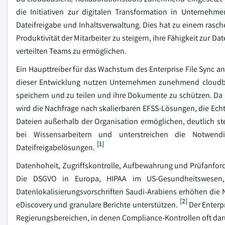
die Initiativen zur digitalen Transformation in Unterneh
Dateifreigabe und Inhaltsverwaltung. Dies hat zu einem rasc
Produktivität der Mitarbeiter zu steigern, ihre Fähigkeit zur
verteilten Teams zu ermöglichen.
Ein Haupttreiber für das Wachstum des Enterprise File Sync a
dieser Entwicklung nutzen Unternehmen zunehmend cloudba
speichern und zu teilen und ihre Dokumente zu schützen. D
wird die Nachfrage nach skalierbaren EFSS-Lösungen, die Echt
Dateien außerhalb der Organisation ermöglichen, deutlich st
bei Wissensarbeitern und unterstreichen die Notwendig
[1]
Dateifreigabelösungen.
Datenhoheit, Zugriffskontrolle, Aufbewahrung und Prüfanfor
Die DSGVO in Europa, HIPAA im US-Gesundheitswesen, I
Datenlokalisierungsvorschriften Saudi-Arabiens erhöhen die N
[2]
eDiscovery und granulare Berichte unterstützen.
Der Enterpr
Regierungsbereichen, in denen Compliance-Kontrollen oft dar