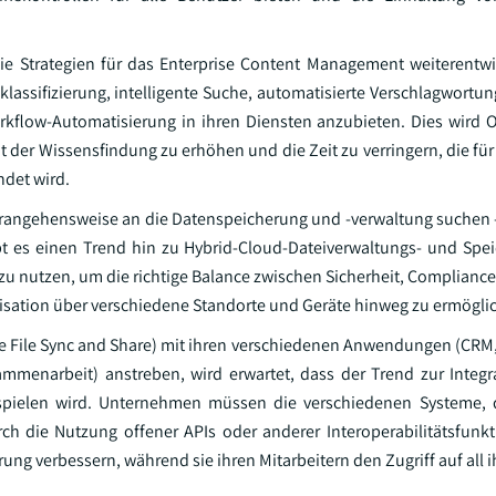
h die Strategien für das Enterprise Content Management weiterentw
assifizierung, intelligente Suche, automatisierte Verschlagwortun
kflow-Automatisierung in ihren Diensten anzubieten. Dies wird 
t der Wissensfindung zu erhöhen und die Zeit zu verringern, die fü
det wird.
angehensweise an die Datenspeicherung und -verwaltung suchen 
gibt es einen Trend hin zu Hybrid-Cloud-Dateiverwaltungs- und Spe
u nutzen, um die richtige Balance zwischen Sicherheit, Compliance
nisation über verschiedene Standorte und Geräte hinweg zu ermögli
e File Sync and Share) mit ihren verschiedenen Anwendungen (CRM,
mmenarbeit) anstreben, wird erwartet, dass der Trend zur Integr
 spielen wird. Unternehmen müssen die verschiedenen Systeme, d
ch die Nutzung offener APIs oder anderer Interoperabilitätsfun
g verbessern, während sie ihren Mitarbeitern den Zugriff auf all i