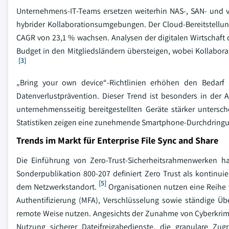
Unternehmens-IT-Teams ersetzen weiterhin NAS-, SAN- und 
hybrider Kollaborationsumgebungen. Der Cloud-Bereitstellun
CAGR von 23,1 % wachsen. Analysen der digitalen Wirtschaft d
Budget in den Mitgliedsländern übersteigen, wobei Kollabor
[3]
„Bring your own device“-Richtlinien erhöhen den Bedarf 
Datenverlustprävention. Dieser Trend ist besonders in der 
unternehmensseitig bereitgestellten Geräte stärker unters
Statistiken zeigen eine zunehmende Smartphone-Durchdringu
Trends im Markt für Enterprise File Sync and Share
Die Einführung von Zero-Trust-Sicherheitsrahmenwerken 
Sonderpublikation 800-207 definiert Zero Trust als kontinui
[5]
dem Netzwerkstandort.
Organisationen nutzen eine Reihe v
Authentifizierung (MFA), Verschlüsselung sowie ständige Ü
remote Weise nutzen. Angesichts der Zunahme von Cyberkri
Nutzung sicherer Dateifreigabedienste, die granulare Zug