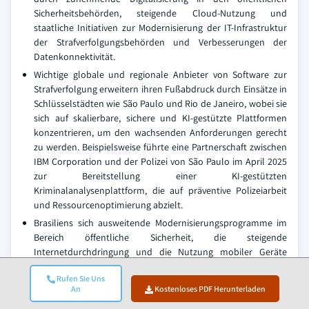
Sicherheitsbehörden, steigende Cloud-Nutzung und
staatliche Initiativen zur Modernisierung der IT-Infrastruktur
der Strafverfolgungsbehörden und Verbesserungen der
Datenkonnektivität.
Wichtige globale und regionale Anbieter von Software zur
Strafverfolgung erweitern ihren Fußabdruck durch Einsätze in
Schlüsselstädten wie São Paulo und Rio de Janeiro, wobei sie
sich auf skalierbare, sichere und KI-gestützte Plattformen
konzentrieren, um den wachsenden Anforderungen gerecht
zu werden. Beispielsweise führte eine Partnerschaft zwischen
IBM Corporation und der Polizei von São Paulo im April 2025
zur Bereitstellung einer KI-gestützten
Kriminalanalysenplattform, die auf präventive Polizeiarbeit
und Ressourcenoptimierung abzielt.
Brasiliens sich ausweitende Modernisierungsprogramme im
Bereich öffentliche Sicherheit, die steigende
Internetdurchdringung und die Nutzung mobiler Geräte
treiben den Bedarf an robusten, cloudbasierten Lösungen für
Rufen Sie Uns
die Strafverfolgung, die der Kriminalprävention, der
An
Kostenloses PDF Herunterladen
Notfallreaktion und dem digitalen Beweismanagement im