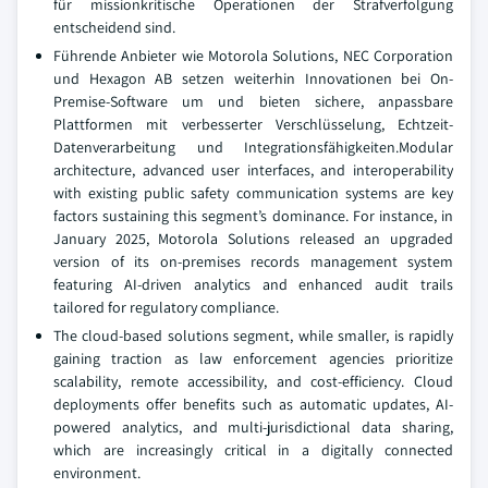
für missionkritische Operationen der Strafverfolgung
entscheidend sind.
Führende Anbieter wie Motorola Solutions, NEC Corporation
und Hexagon AB setzen weiterhin Innovationen bei On-
Premise-Software um und bieten sichere, anpassbare
Plattformen mit verbesserter Verschlüsselung, Echtzeit-
Datenverarbeitung und Integrationsfähigkeiten.Modular
architecture, advanced user interfaces, and interoperability
with existing public safety communication systems are key
factors sustaining this segment’s dominance. For instance, in
January 2025, Motorola Solutions released an upgraded
version of its on-premises records management system
featuring AI-driven analytics and enhanced audit trails
tailored for regulatory compliance.
The cloud-based solutions segment, while smaller, is rapidly
gaining traction as law enforcement agencies prioritize
scalability, remote accessibility, and cost-efficiency. Cloud
deployments offer benefits such as automatic updates, AI-
powered analytics, and multi-jurisdictional data sharing,
which are increasingly critical in a digitally connected
environment.