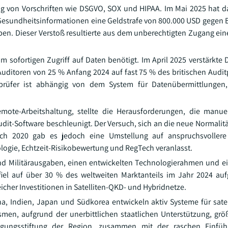
g von Vorschriften wie DSGVO, SOX und HIPAA. Im Mai 2025 hat d
Gesundheitsinformationen eine Geldstrafe von 800.000 USD gegen 
en. Dieser Verstoß resultierte aus dem unberechtigten Zugang ei
ofortigen Zugriff auf Daten benötigt. Im April 2025 verstärkte D
 Auditoren von 25 % Anfang 2024 auf fast 75 % des britischen Audit
prüfer ist abhängig von dem System für Datenübermittlungen
te-Arbeitshaltung, stellte die Herausforderungen, die manuel
udit-Software beschleunigt. Der Versuch, sich an die neue Normalit
ach 2020 gab es jedoch eine Umstellung auf anspruchsvollere
logie, Echtzeit-Risikobewertung und RegTech veranlasst.
nd Militärausgaben, einen entwickelten Technologierahmen und ei
el auf über 30 % des weltweiten Marktanteils im Jahr 2024 auf
cher Investitionen in Satelliten-QKD- und Hybridnetze.
na, Indien, Japan und Südkorea entwickeln aktiv Systeme für satel
n, aufgrund der unerbittlichen staatlichen Unterstützung, grö
tigungsstiftung der Region, zusammen mit der raschen Einführ