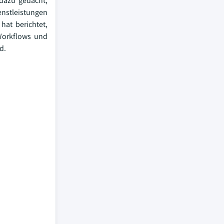
 dazu gedacht,
enstleistungen
hat berichtet,
Workflows und
d.