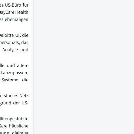
as US-Büro für
BayCare Health
nes ehemaligen
eloitte UK die
personals, das
, Analyse und
le und ältere
ät anzupassen,
 Systeme, die
n starkes Netz
grund der US-
litengestützte
ßere häusliche
ung digitaler