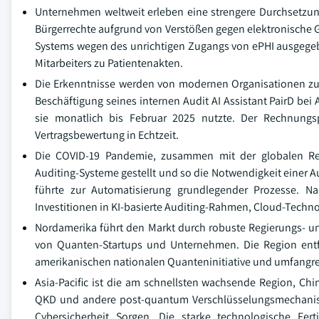
Unternehmen weltweit erleben eine strengere Durchsetzun
Bürgerrechte aufgrund von Verstößen gegen elektronische 
Systems wegen des unrichtigen Zugangs von ePHI ausgegeb
Mitarbeiters zu Patientenakten.
Die Erkenntnisse werden von modernen Organisationen zum s
Beschäftigung seines internen Audit AI Assistant PairD bei
sie monatlich bis Februar 2025 nutzte. Der Rechnungs
Vertragsbewertung in Echtzeit.
Die COVID-19 Pandemie, zusammen mit der globalen Remo
Auditing-Systeme gestellt und so die Notwendigkeit einer A
führte zur Automatisierung grundlegender Prozesse. N
Investitionen in KI-basierte Auditing-Rahmen, Cloud-Techno
Nordamerika führt den Markt durch robuste Regierungs- u
von Quanten-Startups und Unternehmen. Die Region entfi
amerikanischen nationalen Quanteninitiative und umfangrei
Asia-Pacific ist die am schnellsten wachsende Region, Chi
QKD und andere post-quantum Verschlüsselungsmechanisme
Cybersicherheit Sorgen. Die starke technologische Fer