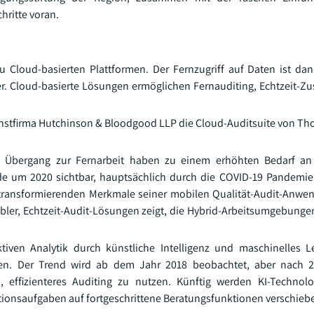
hritte voran.
 Cloud-basierten Plattformen. Der Fernzugriff auf Daten ist dan
her. Cloud-basierte Lösungen ermöglichen Fernauditing, Echtzeit-
dienstfirma Hutchinson & Bloodgood LLP die Cloud-Auditsuite von T
e Übergang zur Fernarbeit haben zu einem erhöhten Bedarf a
de um 2020 sichtbar, hauptsächlich durch die COVID-19 Pandemie
ie transformierenden Merkmale seiner mobilen Qualität-Audit-Anwe
bler, Echtzeit-Audit-Lösungen zeigt, die Hybrid-Arbeitsumgebunge
ktiven Analytik durch künstliche Intelligenz und maschinelles 
rden. Der Trend wird ab dem Jahr 2018 beobachtet, aber nach 
effizienteres Auditing zu nutzen. Künftig werden KI-Technolog
tionsaufgaben auf fortgeschrittene Beratungsfunktionen verschieb