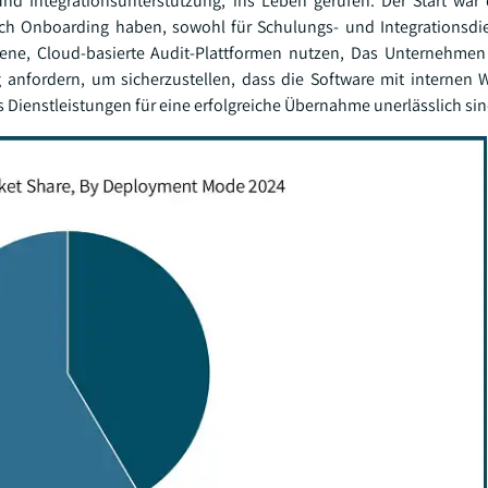
nd Integrationsunterstützung, ins Leben gerufen. Der Start war
ch Onboarding haben, sowohl für Schulungs- und Integrationsdi
ne, Cloud-basierte Audit-Plattformen nutzen, Das Unternehmen 
nfordern, um sicherzustellen, dass die Software mit internen 
ienstleistungen für eine erfolgreiche Übernahme unerlässlich sin