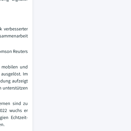
k verbesserter
Zusammenarbeit
homson Reuters
n mobilen und
 ausgelöst. Im
ndung aufzeigt
n unterstützen
Lernen sind zu
2022 wuchs er
ien Echtzeit-
en.