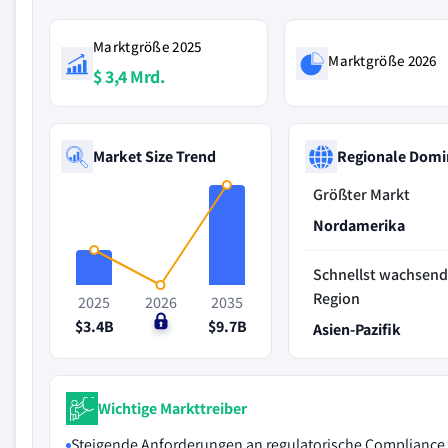
Marktgröße 2025
Marktgröße 2026
$ 3,4 Mrd.
Market Size Trend
Regionale Domi
Größter Markt
Nordamerika
Schnellst wachsen
Region
2025
2026
2035
$3.4B
$0
$9.7B
Asien-Pazifik
Wichtige Markttreiber
Steigende Anforderungen an regulatorische Compliance