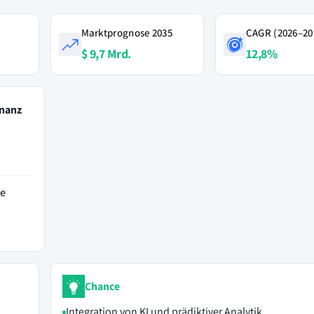
Marktprognose 2035
CAGR (2026–20
$ 9,7 Mrd.
12,8%
nanz
de
Chance
Integration von KI und prädiktiver Analytik