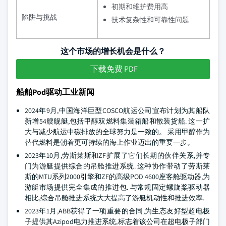
初期和维护费用高
陷阱与挑战
技术复杂性和可靠性问题
这个市场的增长机会是什么？
下载免费 PDF
船舶Pod驱动工业新闻
2024年9月,中国海洋巨型COSCO航运公司宣布计划为其船队
新增54艘舰艇,包括甲醇双燃料集装箱船和散装货船. 这一扩
大与减少航运中碳排放的全球努力是一致的。 采用甲醇作为
替代燃料是朝着更可持续的海上作业迈出的重要一步。
2023年10月,劳斯莱斯和ZF扩展了它们长期的伙伴关系,并专
门为游艇提供综合的吊舱推进系统. 这种协作带动了劳斯莱
斯的MTU系列2000引擎和ZF的高级POD 4600座客舱驱动器,为
游艇市场提供完全集成的推进包. 与常规固定螺旋桨驱动器
相比,综合吊舱推进系统大大提高了游艇机动性和推进效率.
2023年1月,ABB获得了一项重要的合同,为生态友好型超电极
子提供其Azipod电力推进系统,标志着该公司在超电极子部门