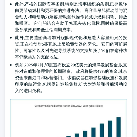
此外,严格的国际海事条例,特别是海事组织的条例,已导致转
向更节省燃料和更环保的推进办法。 高容量吊舱驱动器与混
合动力和电动动力兼容,帮助船只操作员减少燃料消耗、排放
和噪音。 它们的结合有助于实现去碳化目标,同时确保提高
业务绩效和降低生命周期成本。
此外,主要造船商增加对舰队现代化和建造大容量船只的投
资,正在推动对5兆瓦以上吊舱驱动器的需求。 它们的可扩展
性、可靠性以及对先进导航系统的支持加强了它们在这种功
率评级类别的支配地位。
例如,2025年2月,印度宣布设立29亿美元的海洋发展基金,以支
持对造船和修理业的长期融资。 政府将提供49%的资金,其余
资金来自港口和私营部门。 该倡议旨在加强基础设施和发展
印度的航运业,包括促进造船集群,扩大对造船和拆船活动投
入的进口免税。