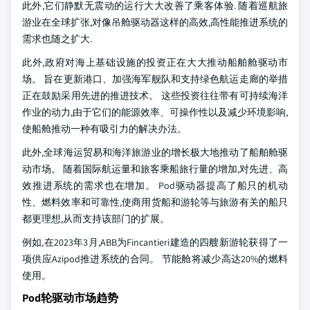
此外,它们静默无震动的运行大大改善了乘客体验. 随着巡航旅
游业在全球扩张,对像吊舱驱动器这样的高效,高性能推进系统的
需求也随之扩大.
此外,政府对海上基础设施的投资正在大大推动船舶舱驱动市
场。 旨在更新港口、加强海军舰队和支持绿色航运走廊的举措
正在鼓励采用先进的推进技术。 这些投资往往带有可持续海洋
作业的动力,由于它们的能源效率、可操作性以及减少环境影响,
使船舱推动一种有吸引力的解决办法。
此外,全球海运贸易和海洋旅游业的增长极大地推动了船舶舱驱
动市场。 随着国际航运量和旅客乘船旅行量的增加,对先进、高
效推进系统的需求也在增加。 Pod驱动器提高了船只的机动
性、燃料效率和可靠性,使商用货船和游轮等与旅游有关的船只
都更理想,从而支持该部门的扩展。
例如,在2023年3月,ABB为Fincantieri建造的四艘新游轮获得了一
项供应Azipod推进系统的合同。 节能舱将减少高达20%的燃料
使用。
Pod轮驱动市场趋势