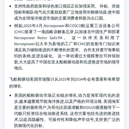
支持性政府政策和绿色港口倡议正在加强采用。 补贴、排放
指标和船队电气化方案鼓励更广泛地使用吊舱驱动器,使中国
成为全球海洋推进市场的主要消费者和新兴出口国。
例如,2025年4月,Norsepower和COSCO航运重工业设备公司
(CHIC)签署了一项战略谅解备忘录,以加速在中国生产和部署
Norsepower Rotor SailsTM。 这一伙伴关系利用了
Norsepower以大丰为基地的工厂和CHIC的造船专门知识来
满足风力辅助推进的不断增长的需求。 合作支持遵守海事组
织的条例,促进去碳化。 这一举动通过大规模整合可持续创
新,大大提高了中国在亚太船舱驱动器和先进推进市场的领导
地位.
飞船舱驱动美国市场预计从2025年到2034年会有显著和有希望
的增长.
美国的船舱驱动市场正在稳步增长,动力是海军现代化的进
步,越来越重视节能海洋推进,以及严格的环境法规. 美国海军
是主要的最终用户,为哥伦比亚级潜艇和DDG(X)驱逐舰等下一
代舰只投资综合电动推进系统. 这些方案包括先进的推进技
术,以提高隐蔽性、可操作性和降低声学信号,支持更广泛的
防御现代化目标。