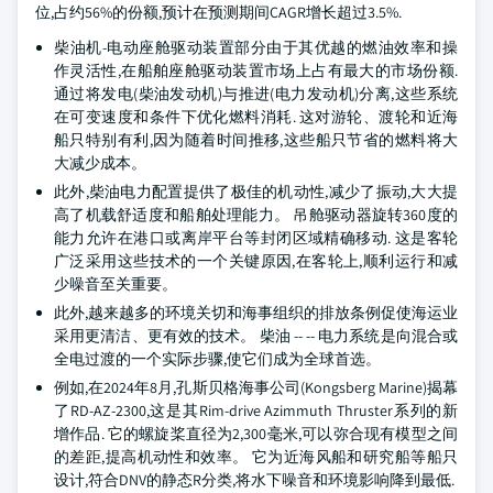
位,占约56%的份额,预计在预测期间CAGR增长超过3.5%.
柴油机-电动座舱驱动装置部分由于其优越的燃油效率和操
作灵活性,在船舶座舱驱动装置市场上占有最大的市场份额.
通过将发电(柴油发动机)与推进(电力发动机)分离,这些系统
在可变速度和条件下优化燃料消耗. 这对游轮、渡轮和近海
船只特别有利,因为随着时间推移,这些船只节省的燃料将大
大减少成本。
此外,柴油电力配置提供了极佳的机动性,减少了振动,大大提
高了机载舒适度和船舶处理能力。 吊舱驱动器旋转360度的
能力允许在港口或离岸平台等封闭区域精确移动. 这是客轮
广泛采用这些技术的一个关键原因,在客轮上,顺利运行和减
少噪音至关重要。
此外,越来越多的环境关切和海事组织的排放条例促使海运业
采用更清洁、更有效的技术。 柴油 -- -- 电力系统是向混合或
全电过渡的一个实际步骤,使它们成为全球首选。
例如,在2024年8月,孔斯贝格海事公司(Kongsberg Marine)揭幕
了RD-AZ-2300,这是其Rim-drive Azimmuth Thruster系列的新
增作品. 它的螺旋桨直径为2,300毫米,可以弥合现有模型之间
的差距,提高机动性和效率。 它为近海风船和研究船等船只
设计,符合DNV的静态R分类,将水下噪音和环境影响降到最低.