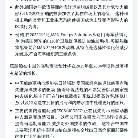
此外,德国参与欧盟层面的海洋运输脱碳倡议及其对氢动力船
舶和LNG燃料船舶的投资加强了其在市场上的地位。 这种积
极主动的监管和工业生态系统使德国成为主导和有影响力的
区域行为者。
例如,在2022年9月,MAN Energy Solutions从达门海军获得订
单,为德国海军的F126护卫舰提供推进柴油发动机. 每艘船舶
将配备两台MAN 32/44CR发动机,其特点是选择性催化剂减少
系统,以符合海事组织第三级条例。
该船舱在中国的驱动市场预计将在2025年至2034年取得显著和
有希望的增长.
中国船舱驱动市场势头日益强劲,受国家绿色航运战略重点和
先进海洋技术的驱动. 随着环境法规的不断完善以及国家走
向去碳化,船主们正在转向低载推进系统,以提高效率,降低排
放,以及特别是在拥挤的沿海和内陆水道中处理更好的船只。
主要的国内造船商,如CSCS和COSCO,正在优先将吊舱驱动器
纳入新建和改造项目。 这些公司正在研发方面进行投资,以
提高当地制造能力,减少对外国技术的依赖。 这符合中国在
主要海洋系统中实现自给自足和在全球出口高价值船舶部件
的更广泛的海洋野心。