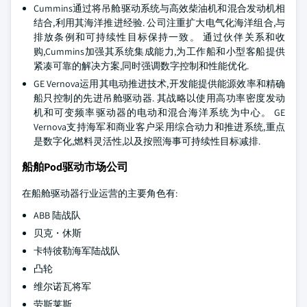
Cummins通过将吊舱驱动系统与高效柴油机和混合发动机相
结合,利用其海洋推进经验. 公司注重扩大电气化海洋组合,与
排放条例和可持续性目标保持一致。 通过伙伴关系和收
购,Cummins加强其系统集成能力,为工作船和小型客船提供
紧凑可靠的解决方案,同时强调数字控制和性能优化.
GE Vernova运用其电动推进技术,开发能提供能源效率和精确
船只控制的先进吊舱驱动器. 其战略以使用高功率密度发动
机和可变频率驱动器的电动和混合海洋系统为中心。 GE
Vernova支持海军和商业客户采用综合动力和推进系统,重点
是数字化,燃料灵活性,以及按照海事可持续性目标减排.
船舶Pod驱动市场公司
在船舱驱动器行业运营的主要角色有:
ABB 陆战队
贝克・休斯
卡特彼勒海军陆战队
凸轮
维尔诺瓦将军
劳斯莱斯