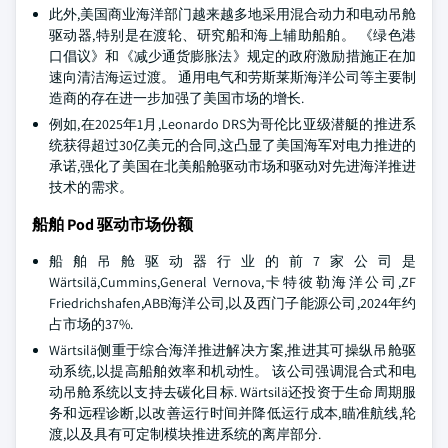
此外,美国商业海洋部门越来越多地采用混合动力和电动吊舱
驱动器,特别是在渡轮、研究船和海上辅助船舶。 《绿色港
口倡议》和《减少通货膨胀法》规定的政府激励措施正在加
速向清洁海运过渡。 通用电气和劳斯莱斯海洋公司等主要制
造商的存在进一步加强了美国市场的增长.
例如,在2025年1月,Leonardo DRS为哥伦比亚级潜艇的推进系
统获得超过30亿美元的合同,这凸显了美国海军对电力推进的
承诺,强化了美国在北美船舱驱动市场和驱动对先进海洋推进
技术的需求。
船舶 Pod 驱动市场份额
船舶吊舱驱动器行业的前7家公司是
Wärtsilä,Cummins,General Vernova,卡特彼勒海洋公司,ZF
Friedrichshafen,ABB海洋公司,以及西门子能源公司,2024年约
占市场的37%.
Wärtsilä侧重于综合海洋推进解决方案,推进其可操纵吊舱驱
动系统,以提高船舶效率和机动性。 该公司强调混合式和电
动吊舱系统以支持去碳化目标. Wärtsilä还投资于生命周期服
务和远程诊断,以改善运行时间并降低运行成本,瞄准航线,轮
渡,以及具有可定制模块推进系统的离岸部分.