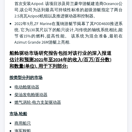
首次安装Azipod. 该项目涉及荷兰豪华游艇建造商Oceanco公
司,该公司为达到最高可持续性标准的超级游艇指定了两台
2.5兆瓦Azipod机组以及推进驱动器和控制器。
2022年9月,ZF Marine在戛纳游艇节揭幕了其POD4600推进系
统. 它为130英尺以下的船只设计,与传统的轴线系统相比,能
节省15%的燃料,提高性能。 该系统为混合准备,最初在
Azimut Grande 26M游艇上亮相.
船舱驱动市场研究报告包括对该行业的深入报道
估计和预测2021年至2034年的收入(百万/百分数)
和数量(单位), 用于下列部分:
按类型分列的市场
电动舱驱动器
柴油发电舱驱动器
燃气涡轮-电力支架驱动器
市场,轮船
商用船只
海军舰船