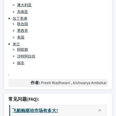
澳大利亚
东南亚
拉丁美洲
联合国
墨西哥
美国
米兰
阿联酋
沙特阿拉伯
南非
作者:
Preeti Wadhwani , Aishwarya Ambekar
常见问题(FAQ):
飞船舱驱动市场有多大?