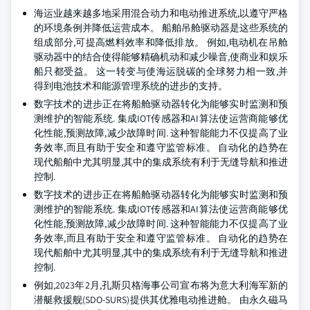
海运业越来越多地采用混合动力和电动推进系统,以遵守严格
的环境条例并降低运营成本。 船舶吊舱驱动器是这些系统的
组成部分,可提高燃料效率和降低排放。 例如,电动机在吊舱
驱动器中的结合使得能够精确机动和减少噪音,使商业和娱乐
船只都受益。 这一转变与使海运脱碳的全球努力相一致,并
得到电池技术和能源管理系统的进步的支持。
数字技术的进步正在将船舱驱动器转化为能够实时监测和预
测维护的智能系统. 集成IOT传感器和AI算法使运营商能够优
化性能,预测故障,减少故障时间. 这种智能能力不仅提高了业
务效率,而且有助于安全和遵守监管标准。 自动化的趋势在
现代船舶中尤其明显,其中的集成系统有利于无缝导航和推进
控制.
数字技术的进步正在将船舱驱动器转化为能够实时监测和预
测维护的智能系统. 集成IOT传感器和AI算法使运营商能够优
化性能,预测故障,减少故障时间. 这种智能能力不仅提高了业
务效率,而且有助于安全和遵守监管标准。 自动化的趋势在
现代船舶中尤其明显,其中的集成系统有利于无缝导航和推进
控制.
例如,2023年2月,孔斯贝格海事公司宣布将为意大利海军新的
潜艇救援舰(SDO-SURS)提供其优雅电动推进舱。 由永久磁马