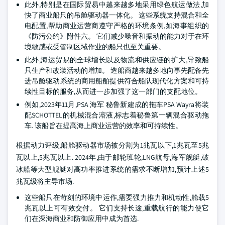
此外,特别是在国际贸易中越来越多地采用绿色航运做法,加
快了商业船只的吊舱驱动器一体化。 这些系统支持混合和全
电配置,帮助商业运营商遵守严格的环境条例,如海事组织的
《防污公约》附件六。 它们减少噪音和振动的能力对于在环
境敏感或受管制区域作业的船只也至关重要。
此外,海运贸易的全球增长以及物流和供应链的扩大,导致船
只生产和改装活动的增加。 造船商越来越多地向事先配备先
进吊舱驱动系统的商用船舶提供符合船队现代化方案和可持
续性目标的服务,从而进一步加强了这一部门的支配地位。
例如,2023年11月,PSA 海军 秘鲁新建成的拖车PSA Wayra将装
配SCHOTTEL的机械混合溶液,标志着秘鲁第一辆混合驱动拖
车. 该船旨在提高海上商业运营的效率和可持续性。
根据动力评级,船舱驱动器市场被分割为1兆瓦以下,1兆瓦至5兆
瓦以上,5兆瓦以上. 2024年,由于邮轮班轮,LNG航母,海军舰艇,破
冰船等大型舰艇对高功率推进系统的需求不断增加,预计上述5
兆瓦级将主导市场.
这些船只在苛刻的环境中运作,需要强力推力和机动性,舱载5
兆瓦以上可有效交付。 它们支持长途,重载航行的能力使它
们在深海商业和防御应用中成为首选.