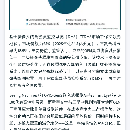
基于摄像头的驾驶员监控系统（DMS）在DMS市场中保持领先
地位，市场份额为65%（2025年达34.5亿美元），年复合增长
率为18.9%，主要得益于监管认可、成熟的OEM集成协议以及覆
盖一、二级摄像头模块制造商的完善供应链。该技术正沿着两
个性能层级分化：面向欧盟GSR合规的入门级单目红外摄像头
系统，以量产友好的价格优势设计；以及高分辨率立体或多摄
像头阵列配置，用于高端车载乘员监控系统（ICMS），可同时
监控所有座位位置。
Seeing Machines的FOVIO Gen2嵌入式摄像头与Smart Eye的AIS-
100代表高性能层级，而舜宇光学与三星电机则为亚太地区OEM
厂商供应大批量单目成像组件，在成本竞争力上占据优势。这
种分化动态正在压缩合规最低层级的平均售价，同时维持多位
置、多模态配置的溢价定价——这是一种结构性的ASP分化，正