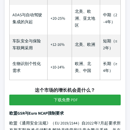
北美、欧
ADAS与自动驾驶
中期（2
+20-25%
洲、亚太地
集成的兴起
–4年）
区
车队安全与保险
短期（≤
+12-16%
北美、欧洲
车联网采用
2年）
生物识别个性化
欧洲、北
长期（≥
+10-14%
需求
美、中国
4年）
这个市场的增长机会是什么？
下载免费 PDF
欧盟GSR与Euro NCAP强制要求
欧盟《通用安全法规》（EU 2019/2144）自2022年7月起要求所