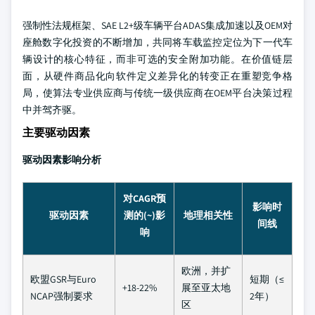
强制性法规框架、SAE L2+级车辆平台ADAS集成加速以及OEM对
座舱数字化投资的不断增加，共同将车载监控定位为下一代车
辆设计的核心特征，而非可选的安全附加功能。在价值链层
面，从硬件商品化向软件定义差异化的转变正在重塑竞争格
局，使算法专业供应商与传统一级供应商在OEM平台决策过程
中并驾齐驱。
主要驱动因素
驱动因素影响分析
对CAGR预
影响时
驱动因素
测的(~)影
地理相关性
间线
响
欧洲，并扩
欧盟GSR与Euro
短期（≤
+18-22%
展至亚太地
NCAP强制要求
2年）
区