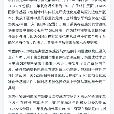
（61.76%份额），年复合增长率为18%。在子组件层面，CMOS
图像传感器（包括针对车内低光环境优化光谱响应的近红外版
本）构成了硬件中最高容量的元件，全球模块平均定价在12至
25美元/单位（入门级DMS配置）。用于乘员存在感知的雷达模
块主要集中在60 GHz和77 GHz频段，作为结构性增长更快的硬
件细分领域，因为OEM正在将监测范围从驾驶座扩展至整个车
舱的所有位置，以满足儿童安全与后排乘员警示合规需求。
博世的MRC520短距离雷达传感器与大陆的车内雷达模块已进入
量产车型，用于乘员检测与生命体征监测应用，为雷达技术进
入主流OEM规格提供了商业化验证，并实现了量产价位的普
及。硬件层的增长轨迹虽在绝对值上仍显著，但相对于软件层
预计将放缓，因为OEM越来越多地从大规模Tier-2供应商采购标
准化传感器组件，同时将差异化投资集中于算法架构与合规工
具链。
车内生物识别传感与驾驶员监控系统市场更为深远的长期变革
正发生在软件与算法层。该层在2025年规模达13.5亿美元
（25.55%份额），年复合增长率为19.9%，有望在预测期内占据