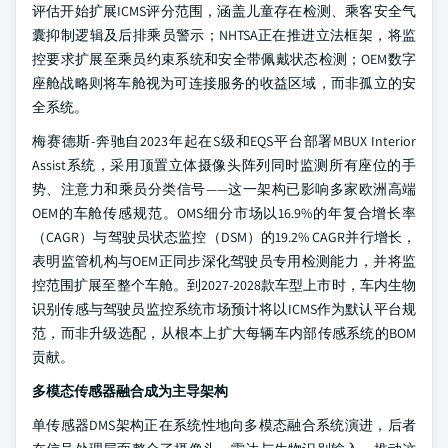
评估开始扩展ICMS评分范围，涵盖儿童存在检测、乘客安全气
囊抑制逻辑及后排乘员警示；NHTSA正在推进立法框架，将监
控要求扩展至乘员约束系统和安全带佩戴状态检测；OEM数字
座舱战略则将车舱视为可连接服务的收益区域，而非孤立的安
全系统。
梅赛德斯-奔驰自2023年起在S级和EQS平台部署MBUX Interior
Assist系统，采用顶置立体摄像头阵列同时监测所有座位的手
势、注意力和乘员分类信号——这一架构已影响多家欧洲高端
OEM的车舱传感规范。OMS细分市场以16.9%的年复合增长率
（CAGR）与驾驶员状态监控（DSM）的19.2% CAGR并行增长，
表明监管机构与OEM正同步深化驾驶员专用检测能力，并将监
控范围扩展至整个车舱。到2027-2028款车型上市时，车内生物
识别传感与驾驶员监控系统市场预计将以ICMS作为默认平台规
范，而非升级选配，从根本上扩大每辆车内部传感系统的BOM
贡献。
多模态传感器融合成为主导架构
单传感器DMS架构正在系统性地向多模态融合系统演进，后者