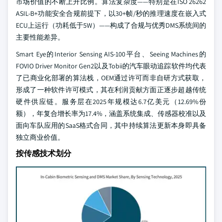
市场价值的不断上升比例。算法复杂度——特别是在ISO 26262
ASIL-B+功能安全合规前提下，以30+帧/秒的推理速度在嵌入式
ECU上运行（功耗低于5W）——构成了合规与优秀DMS系统间的
主要性能差异。
Smart Eye的Interior Sensing AIS-100平台、Seeing Machines的
FOVIO Driver Monitor Gen2以及Tobii的汽车眼动追踪软件均代表
了已商业化部署的算法栈，OEM通过许可而非自研方式获取，
形成了一种软件许可模式，其在利润贡献方面正逐步超越传统
硬件供应链。服务层在2025年规模达6.7亿美元（12.69%份
额），年复合增长率为17.4%，涵盖系统集成、传感器校准以及
面向车队应用的SaaS格式合同，其中持续算法更新本身即具备
独立商业价值。
按传感技术划分