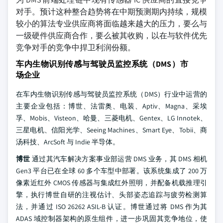
对手。预计这种整合趋势将在中期预测期内持续，规模
较小的算法专业供应商将面临越来越大的压力，要么与
一级硬件供应商合作，要么被其收购，以在与软件优先
竞争对手的竞争中捍卫利润份额。
车内生物识别传感与驾驶员监控系统（DMS）市
场企业
在车内生物识别传感与驾驶员监控系统（DMS）行业中运营的
主要企业包括：博世、法雷奥、电装、Aptiv、Magna、采埃
孚、Mobis、Visteon、哈曼、三菱电机、Gentex、LG Innotek、
三星电机、信阳光学、Seeing Machines、Smart Eye、Tobii、商
汤科技、ArcSoft 与 Indie 半导体。
博世
通过其汽车解决方案事业部运营 DMS 业务，其 DMS 相机
Gen3 平台已在全球 60 多个车型中部署。该系统集成了 200 万
像素近红外 CMOS 传感器与集成红外照明，并配备机载推理引
擎，执行博世自研的注视估计、头部姿态追踪与疲劳检测算
法，并通过 ISO 26262 ASIL-B 认证。博世通过将 DMS 作为其
ADAS 域控制器架构的原生组件，进一步巩固其竞争地位，使