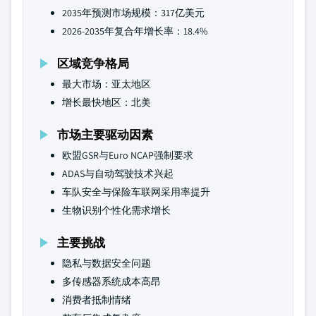
2035年预测市场规模：317亿美元
2026-2035年复合年增长率：18.4%
区域竞争格局
最大市场：亚太地区
增长最快地区：北美
市场主要驱动因素
欧盟GSR与Euro NCAP强制要求
ADAS与自动驾驶技术兴起
车队安全与保险车联网采用率提升
生物识别个性化需求增长
主要挑战
隐私与数据安全问题
多传感器系统成本高昂
消费者抵制情绪