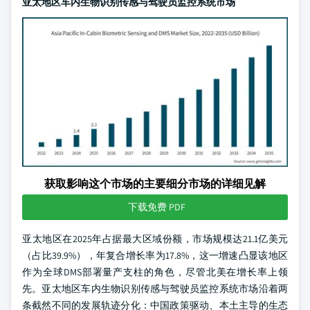
亚太地区车内生物识别传感与驾驶员监控系统市场
获取影响这个市场的主要细分市场的详细见解
下载免费 PDF
亚太地区在2025年占据最大区域份额，市场规模达21.1亿美元
（占比39.9%），年复合增长率为17.8%，这一增速凸显该地区
作为全球DMS部署量产支柱的角色，尽管北美在增长率上领
先。亚太地区车内生物识别传感与驾驶员监控系统市场沿着两
条截然不同的发展轨迹分化：中国政策驱动、本土主导的生态