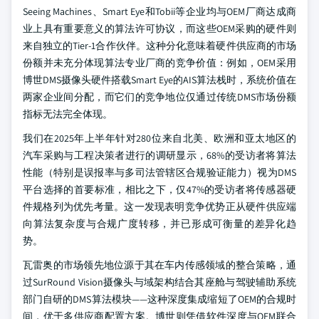
Seeing Machines、Smart Eye和Tobii等企业均与OEM厂商达成商
业上具有重要意义的算法许可协议，而这些OEM采购的硬件则
来自独立的Tier-1合作伙伴。这种分化意味着硬件供应商的市场
份额并未充分体现算法专业厂商的竞争价值：例如，OEM采用
博世DMS摄像头硬件搭载Smart Eye的AIS算法栈时，系统价值在
两家企业间分配，而它们的竞争地位仅通过传统DMS市场份额
指标无法完全体现。
我们在2025年上半年针对280位来自北美、欧洲和亚太地区的
汽车采购与工程决策者进行的调研显示，68%的受访者将算法
性能（特别是误报率与多司法管辖区合规验证能力）视为DMS
平台选择的首要标准，相比之下，仅47%的受访者将传感器硬
件规格列为优先考量。这一发现表明竞争优势正从硬件供应端
向算法复杂度与合规广度转移，并已形成可衡量的差异化趋
势。
瓦雷奥的市场领先地位源于其在车内传感领域的整合策略，通
过SurRound Vision摄像头与域架构结合其座舱与驾驶辅助系统
部门自研的DMS算法模块——这种深度集成缩短了OEM的合规时
间，优于多供应商配置方案。博世则凭借软件深度与OEM联合