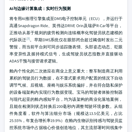
AI与边缘计算集成：实时行为预测
将专用AI推理引擎集成至DMS电子控制单元（ECU），并运行于
高通Snapdragon Ride、英伟达DRIVE Orin及瑞萨R-Car等平台，
正推动从基于规则的疲劳检测向连续概率化驾驶员状态建模的
[7]
代际跃迁
。早期DMS系统仅在眼部闭合超过阈值时发出二元
警报，而当前平台则可同步追踪微表情、头部姿态动态、眨眼
率变异性及握持模式信号，生成驾驶员状态指数并直接驱动
ADAS干预与接管请求逻辑。
舱内个性化的二次效应在商业上意义重大：整车制造商正利用
累积的驾驶员行为数据，在不显式要求用户配置的情况下自动
调节气候、后视镜、座椅与娱乐系统偏好，并在符合隐私保护
的设备端架构内实现行为数据变现。宝马的驾驶者体验控制器
与现代起亚的舱内感知平台，均为该架构的商业化落地案例，
且能在检测到状态转换后200毫秒内调整驾驶环境参数。从组
件角度看，软件与算法细分市场（规模达13.5亿美元，占比
25.55%，年复合增长率19.9%）在舱内生物识别传感与驾驶员监
控系统市场中占据核心价值创造地位，其主流部署时间线集中