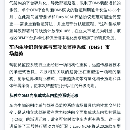
气架构的平台碎片化，导致部署延迟，限制了DMS装配增长的
步伐。单个OEM平台对新DMS模块的验证周期通常长达18-36个
月，在此期间监管要求和Euro NCAP评估协议规范可能迭代变
更——需要重新验证算法，并重启部分认证流程。⁶这种集成摩
擦导致部署时间线预计放缓6-10%，在亚太市场尤为明显，该
地区OEM平台多样性和供应链本地化要求增加了协调复杂度。
车内生物识别传感与驾驶员监控系统（DMS）市
场趋势
驾驶员监控系统行业正经历一场结构性重构，远超传感器技术
的渐进式改良。四股相互关联的趋势正在重塑这一领域的架
构、竞争边界和商业模式，每股趋势均带有量化增长预期和具
体部署案例，使本次转型有别于以往的升级周期。
从独立DMS向集成式车内监控系统迁移
车内生物识别传感与驾驶员监控系统市场最具结构性意义的转
变，是从独立式驾驶员注意力模块向全面集成式车内监控系统
（ICMS）的渐进迁移，后者可实时监测车内所有乘员。这一演
进反映了三股并行驱动力的汇聚：Euro NCAP将从2026款车型