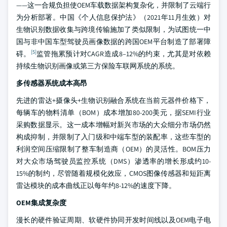
——这一合规负担使OEM车载数据架构复杂化，并限制了云端行
为分析部署。中国《个人信息保护法》（2021年11月生效）对
生物识别数据收集与跨境传输施加了类似限制，为试图统一中
国与非中国车型驾驶员画像数据的跨国OEM平台制造了部署障
[5]
碍。
监管拖累预计对CAGR造成8–12%的约束，尤其是对依赖
持续生物识别画像或第三方保险车联网系统的系统。
多传感器系统成本高昂
先进的雷达+摄像头+生物识别融合系统在当前元器件价格下，
每辆车的物料清单（BOM）成本增加80-200美元，据SEMI行业
采购数据显示。这一成本增幅对新兴市场的大众细分市场仍然
构成抑制，并限制了入门级和中端车型的装配率，这些车型的
利润空间压缩限制了整车制造商（OEM）的灵活性。BOM压力
对大众市场驾驶员监控系统（DMS）渗透率的增长形成约10-
15%的制约，尽管随着规模化效应，CMOS图像传感器和短距离
雷达模块的成本曲线正以每年约8-12%的速度下降。
OEM集成复杂度
漫长的硬件验证周期、软硬件协同开发时间线以及OEM电子电