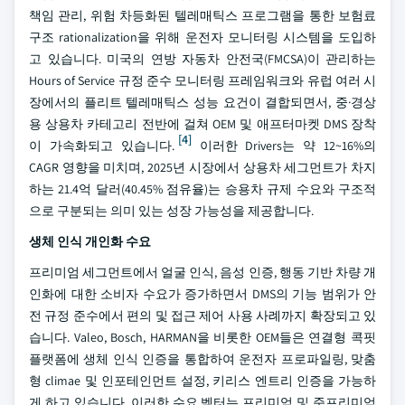
책임 관리, 위험 차등화된 텔레매틱스 프로그램을 통한 보험료
구조 rationalization을 위해 운전자 모니터링 시스템을 도입하
고 있습니다. 미국의 연방 자동차 안전국(FMCSA)이 관리하는
Hours of Service 규정 준수 모니터링 프레임워크와 유럽 여러 시
장에서의 플리트 텔레매틱스 성능 요건이 결합되면서, 중·경상
용 상용차 카테고리 전반에 걸쳐 OEM 및 애프터마켓 DMS 장착
[4]
이 가속화되고 있습니다.
이러한 Drivers는 약 12~16%의
CAGR 영향을 미치며, 2025년 시장에서 상용차 세그먼트가 차지
하는 21.4억 달러(40.45% 점유율)는 승용차 규제 수요와 구조적
으로 구분되는 의미 있는 성장 가능성을 제공합니다.
생체 인식 개인화 수요
프리미엄 세그먼트에서 얼굴 인식, 음성 인증, 행동 기반 차량 개
인화에 대한 소비자 수요가 증가하면서 DMS의 기능 범위가 안
전 규정 준수에서 편의 및 접근 제어 사용 사례까지 확장되고 있
습니다. Valeo, Bosch, HARMAN을 비롯한 OEM들은 연결형 콕핏
플랫폼에 생체 인식 인증을 통합하여 운전자 프로파일링, 맞춤
형 climae 및 인포테인먼트 설정, 키리스 엔트리 인증을 가능하
게 하고 있습니다. 이러한 수요 벡터는 프리미엄 및 준프리미엄