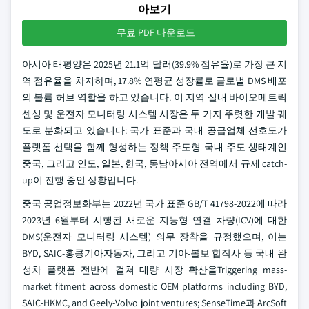
아보기
무료 PDF 다운로드
아시아 태평양은 2025년 21.1억 달러(39.9% 점유율)로 가장 큰 지
역 점유율을 차지하며, 17.8% 연평균 성장률로 글로벌 DMS 배포
의 볼륨 허브 역할을 하고 있습니다. 이 지역 실내 바이오메트릭
센싱 및 운전자 모니터링 시스템 시장은 두 가지 뚜렷한 개발 궤
도로 분화되고 있습니다: 국가 표준과 국내 공급업체 선호도가
플랫폼 선택을 함께 형성하는 정책 주도형 국내 주도 생태계인
중국, 그리고 인도, 일본, 한국, 동남아시아 전역에서 규제 catch-
up이 진행 중인 상황입니다.
중국 공업정보화부는 2022년 국가 표준 GB/T 41798-2022에 따라
2023년 6월부터 시행된 새로운 지능형 연결 차량(ICV)에 대한
DMS(운전자 모니터링 시스템) 의무 장착을 규정했으며, 이는
BYD, SAIC-홍콩기아자동차, 그리고 기아-볼보 합작사 등 국내 완
성차 플랫폼 전반에 걸쳐 대량 시장 확산을Triggering mass-
market fitment across domestic OEM platforms including BYD,
SAIC-HKMC, and Geely-Volvo joint ventures; SenseTime과 ArcSoft