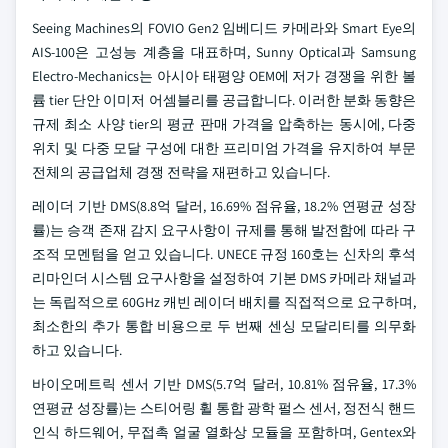
Seeing Machines의 FOVIO Gen2 임베디드 카메라와 Smart Eye의
AIS-100은 고성능 계층을 대표하며, Sunny Optical과 Samsung
Electro-Mechanics는 아시아 태평양 OEM에 저가 경쟁을 위한 볼
륨 tier 단안 이미저 어셈블리를 공급합니다. 이러한 분화 동향은
규제 최소 사양 tier의 평균 판매 가격을 압축하는 동시에, 다중
위치 및 다중 모달 구성에 대한 프리미엄 가격을 유지하여 부문
전체의 공급업체 경쟁 전략을 재편하고 있습니다.
레이더 기반 DMS(8.8억 달러, 16.69% 점유율, 18.2% 연평균 성장
률)는 승객 존재 감지 요구사항이 규제를 통해 발전함에 따라 구
조적 모멘텀을 얻고 있습니다. UNECE 규정 160호는 신차의 후석
리마인더 시스템 요구사항을 설정하여 기본 DMS 카메라 채널과
는 독립적으로 60GHz 캐빈 레이더 배치를 직접적으로 요구하며,
최소한의 추가 통합 비용으로 두 번째 센싱 모달리티를 의무화
하고 있습니다.
바이오메트릭 센서 기반 DMS(5.7억 달러, 10.81% 점유율, 17.3%
연평균 성장률)는 스티어링 휠 통합 광학 펄스 센서, 정전식 핸드
인식 하드웨어, 무접촉 얼굴 열화상 모듈을 포함하며, Gentex와