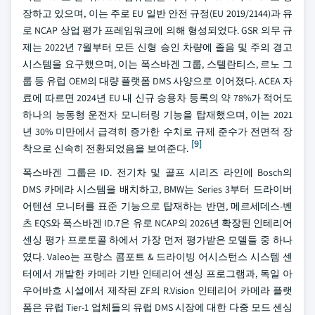
장하고 있으며, 이는 주로 EU 일반 안전 규정(EU 2019/2144)과 유
로 NCAP 상업 평가 프레임워크에 의해 형성되었다. GSR 의무 규
제는 2022년 7월부터 모든 신형 승인 차량에 졸음 및 주의 경고
시스템을 요구했으며, 이는 폭스바겐 그룹, 스텔란티스, 르노 그
룹 등 유럽 OEM의 대량 플랫폼 DMS 사양으로 이어졌다. ACEA 자
료에 따르면 2024년 EU 내 신규 승용차 등록의 약 78%가 적어도
하나의 능동형 운전자 모니터링 기능을 탑재했으며, 이는 2021
년 30% 미만에서 급격히 증가한 수치로 규제 준수가 전면적 장
[9]
착으로 신속히 전환되었음을 보여준다.
폭스바겐 그룹은 ID. 전기차 및 골프 시리즈 라인에 Bosch의
DMS 카메라 시스템을 배치하고, BMW는 Series 3부터 드라이버
어텐션 모니터를 표준 기능으로 탑재하는 반면, 메르세데스-벤
츠 EQS와 폭스바겐 ID.7은 유로 NCAP의 2026년 확장된 인테리어
센싱 평가 프로토콜 하에서 가장 먼저 평가받은 모델들 중 하나
였다. Valeo는 프랑스 콤포트 & 드라이빙 어시스턴스 시스템 센
터에서 개발한 카메라 기반 인테리어 센싱 프로그램과, 독일 아
우어바흐 시설에서 제작된 ZF의 R.Vision 인테리어 카메라 플랫
폼은 유럽 Tier-1 업체들의 유럽 DMS 시장에 대한 다중 모드 센싱