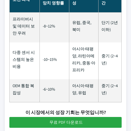
망치 영향률
성
간
프라이버시
유럽, 중국,
단기 (2년
및 데이터 보
-8~12%
북미
이하)
안 우려
아시아·태평
다중 센서 시
양, 라틴아메
중기 (2~4
스템의 높은
-10~15%
리카, 중동·아
년)
비용
프리카
OEM 통합 복
아시아·태평
중기 (2~4
-6~10%
잡성
양, 유럽
년)
이 시장에서의 성장 기회는 무엇입니까?
무료 PDF 다운로드