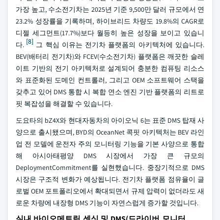
가장 높고, 수소전기차는 2025년 기준 9,500만 달러 규모에서 연
23.2% 성장률을 기록하며, 하이브리드 차량도 19.8%의 CAGR로
디젤 세그먼트(17.7%)보다 월등히 높은 성장을 보이고 있습니
[8]
다.
그 핵심 이유는 전기차 플랫폼의 아키텍처에 있습니다.
BEV(배터리 전기차)와 FCEV(수소전기차) 플랫폼은 깨끗한 슬레
이트 기반의 전기 아키텍처로 설계되어 충분한 컴퓨팅 리소스
와 표준화된 도메인 컨트롤러, 그리고 OEM 소프트웨어 스택을
갖추고 있어 DMS 통합 시 복합 연소 엔진 기반 플랫폼의 리트로
핏 복잡성을 해결할 수 있습니다.
도요타의 bZ4X와 현대자동차의 아이오닉 6는 표준 DMS 탑재 사
양으로 출시됐으며, BYD의 OceanNet 콕핏 아키텍처는 BEV 라인
업 전 모델에 운전자 주의 모니터링 기능을 기본 사양으로 통합
해 아시아태평양 DMS 시장에서 가장 큰 규모의
DeploymentCommitment를 실현했습니다. 중장기적으로 DMS
시장은 구조적 변화가 예상됩니다. 전기차 플랫폼 점유율이 글
로벌 OEM 포트폴리오에서 확대되면서 규제 압력이 없더라도 새
로운 차량에 내장형 DMS 기능이 자연스럽게 증가할 것입니다.
실내 바이오메트릭 센싱 및 DMS(드라이버 모니터