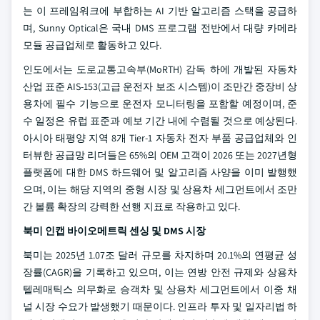
는 이 프레임워크에 부합하는 AI 기반 알고리즘 스택을 공급하
며, Sunny Optical은 국내 DMS 프로그램 전반에서 대량 카메라
모듈 공급업체로 활동하고 있다.
인도에서는 도로교통고속부(MoRTH) 감독 하에 개발된 자동차
산업 표준 AIS-153(고급 운전자 보조 시스템)이 조만간 중장비 상
용차에 필수 기능으로 운전자 모니터링을 포함할 예정이며, 준
수 일정은 유럽 표준과 예보 기간 내에 수렴될 것으로 예상된다.
아시아 태평양 지역 8개 Tier-1 자동차 전자 부품 공급업체와 인
터뷰한 공급망 리더들은 65%의 OEM 고객이 2026 또는 2027년형
플랫폼에 대한 DMS 하드웨어 및 알고리즘 사양을 이미 발행했
으며, 이는 해당 지역의 중형 시장 및 상용차 세그먼트에서 조만
간 볼륨 확장의 강력한 선행 지표로 작용하고 있다.
북미 인캡 바이오메트릭 센싱 및 DMS 시장
북미는 2025년 1.07조 달러 규모를 차지하며 20.1%의 연평균 성
장률(CAGR)을 기록하고 있으며, 이는 연방 안전 규제와 상용차
텔레매틱스 의무화로 승객차 및 상용차 세그먼트에서 이중 채
널 시장 수요가 발생했기 때문이다. 인프라 투자 및 일자리법 하