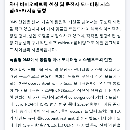
차내 바이오메트릭 센싱 및 운전자 모니터링 시스
템(DMS) 시장 동향
DMS 산업은 센서 기술의 점진적 개선을 넘어서는 구조적 재편
을 겪고 있습니다. 네 가지 맞물린 트렌드가 이 섹터의 아키텍처,
경쟁 경계, 상업 모델을 재정의하고 있으며, 각각은 정량화된 성
장 가능성과 구체적인 배포 evidence를 바탕으로 이전 업그레이
드 사이클과 차별화됩니다.
독립형 DMS에서 통합형 차내 모니터링 시스템으로의 전환
차내 바이오메트릭 센싱 및 운전자 모니터링 시스템 시장에서
가장 구조적으로 중요한 변화는 독립형 운전자 주의 모듈에서
모든 차량 occupants을 실시간으로 모니터링하는 완전한 통합
형 차내 모니터링 시스템(ICMS)으로의 점진적 전환입니다. 이러
한 변화는 세 가지 동시적 요인의 convergence에 의해 주도됩니
다: Euro NCAP의 ICMS 평가 범위 확대(2026년형부터 아동 존재
감지, 승객 에어백 억제 로직, 후방 occupants 알림 포함), NHTSA
의 제안된 규제 틀(occupant restraint 및 안전벨트 감지 상태 모
니터링 요구사항 확장), 그리고 OEM의 디지털 콕핏 전략(캐빈을