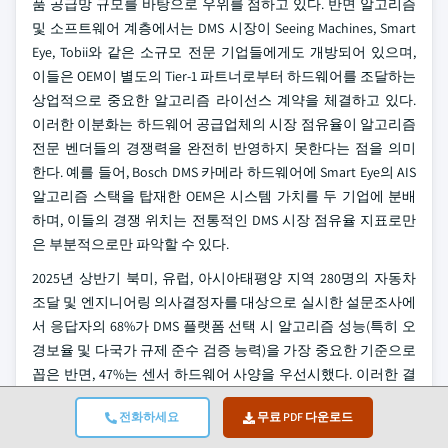
품 공급망 규모를 바탕으로 우위를 점하고 있다. 반면 알고리즘
및 소프트웨어 계층에서는 DMS 시장이 Seeing Machines, Smart
Eye, Tobii와 같은 소규모 전문 기업들에게도 개방되어 있으며,
이들은 OEM이 별도의 Tier-1 파트너로부터 하드웨어를 조달하는
상업적으로 중요한 알고리즘 라이선스 계약을 체결하고 있다.
이러한 이분화는 하드웨어 공급업체의 시장 점유율이 알고리즘
전문 벤더들의 경쟁력을 완전히 반영하지 못한다는 점을 의미
한다. 예를 들어, Bosch DMS 카메라 하드웨어에 Smart Eye의 AIS
알고리즘 스택을 탑재한 OEM은 시스템 가치를 두 기업에 분배
하며, 이들의 경쟁 위치는 전통적인 DMS 시장 점유율 지표로만
은 부분적으로만 파악할 수 있다.
2025년 상반기 북미, 유럽, 아시아태평양 지역 280명의 자동차
조달 및 엔지니어링 의사결정자를 대상으로 실시한 설문조사에
서 응답자의 68%가 DMS 플랫폼 선택 시 알고리즘 성능(특히 오
경보율 및 다국가 규제 준수 검증 능력)을 가장 중요한 기준으로
꼽은 반면, 47%는 센서 하드웨어 사양을 우선시했다. 이러한 결
과는 경쟁 우위의 변화가 하드웨어 공급 측면에서 알고리즘의
전화하세요
무료 PDF 다운로드
정교함과 규제 준수 범위로 이동하고 있음을 보여주는 가시적
인 변화다.