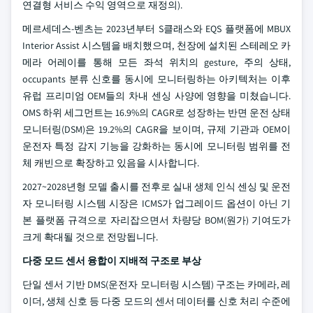
연결형 서비스 수익 영역으로 재정의).
메르세데스-벤츠는 2023년부터 S클래스와 EQS 플랫폼에 MBUX
Interior Assist 시스템을 배치했으며, 천장에 설치된 스테레오 카
메라 어레이를 통해 모든 좌석 위치의 gesture, 주의 상태,
occupants 분류 신호를 동시에 모니터링하는 아키텍처는 이후
유럽 프리미엄 OEM들의 차내 센싱 사양에 영향을 미쳤습니다.
OMS 하위 세그먼트는 16.9%의 CAGR로 성장하는 반면 운전 상태
모니터링(DSM)은 19.2%의 CAGR을 보이며, 규제 기관과 OEM이
운전자 특정 감지 기능을 강화하는 동시에 모니터링 범위를 전
체 캐빈으로 확장하고 있음을 시사합니다.
2027~2028년형 모델 출시를 전후로 실내 생체 인식 센싱 및 운전
자 모니터링 시스템 시장은 ICMS가 업그레이드 옵션이 아닌 기
본 플랫폼 규격으로 자리잡으면서 차량당 BOM(원가) 기여도가
크게 확대될 것으로 전망됩니다.
다중 모드 센서 융합이 지배적 구조로 부상
단일 센서 기반 DMS(운전자 모니터링 시스템) 구조는 카메라, 레
이더, 생체 신호 등 다중 모드의 센서 데이터를 신호 처리 수준에