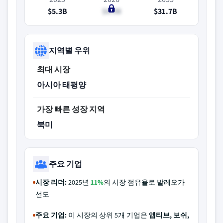
$5.3B
$6.9B
$31.7B
지역별 우위
최대 시장
아시아 태평양
가장 빠른 성장 지역
북미
주요 기업
시장 리더:
2025년
11%
의 시장 점유율로 발레오가
선도
주요 기업:
이 시장의 상위 5개 기업은
앱티브, 보쉬,