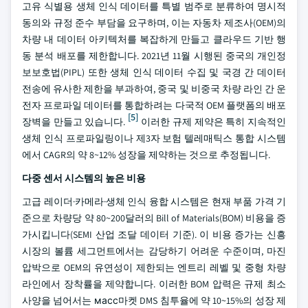
고유 식별용 생체 인식 데이터를 특별 범주로 분류하여 명시적
동의와 규정 준수 부담을 요구하며, 이는 자동차 제조사(OEM)의
차량 내 데이터 아키텍처를 복잡하게 만들고 클라우드 기반 행
동 분석 배포를 제한합니다. 2021년 11월 시행된 중국의 개인정
보보호법(PIPL) 또한 생체 인식 데이터 수집 및 국경 간 데이터
전송에 유사한 제한을 부과하여, 중국 및 비중국 차량 라인 간 운
전자 프로파일 데이터를 통합하려는 다국적 OEM 플랫폼의 배포
[5]
장벽을 만들고 있습니다.
이러한 규제 제약은 특히 지속적인
생체 인식 프로파일링이나 제3자 보험 텔레매틱스 통합 시스템
에서 CAGR의 약 8~12% 성장을 제약하는 것으로 추정됩니다.
다중 센서 시스템의 높은 비용
고급 레이더·카메라·생체 인식 융합 시스템은 현재 부품 가격 기
준으로 차량당 약 80~200달러의 Bill of Materials(BOM) 비용을 증
가시킵니다(SEMI 산업 조달 데이터 기준). 이 비용 증가는 신흥
시장의 볼륨 세그먼트에서는 감당하기 어려운 수준이며, 마진
압박으로 OEM의 유연성이 제한되는 엔트리 레벨 및 중형 차량
라인에서 장착률을 제약합니다. 이러한 BOM 압력은 규제 최소
사양을 넘어서는 масс마켓 DMS 침투율에 약 10~15%의 성장 제