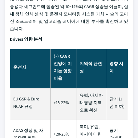
승용차 세그먼트에 집중된 약 10~14%의 CAGR 상승을 이끌며, 실
내 생체 인식 센싱 및 운전자 모니터링 시스템 가치 사슬의 고마
진 소프트웨어 및 알고리즘 레이어에 대한 투자를 촉진하고 있
습니다.
Drivers 영향 분석
(~) CAGR
전망에 미
지역적 관련
영향 시
운전자
치는 영향
성
계
비율
유럽, 아시아
EU GSR & Euro
단기 (2
+18-22%
태평양 지역
NCAP 규정
년 이하)
으로 확산
북미, 유럽,
ADAS 성장 및 자
중기
+20-25%
아시아 태평
율주행 통합
(2~4년)