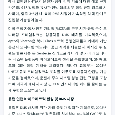
에서 발행된 NHTSA의 운전자 장애 감지 기술에 대한 예고 규제
안은 EU GSR 일정과 유사한 연방 DMS 의무 장착 규제 경로를 시
사하며, 향후 3~5년 내 북미 DMS 시장이 가속화된 채택 단계로
진입할 가능성이 높다.
미국 연방 자동차 안전 관리청(FMCSA)의 근무 시간 규정 준수 모
니터링 프레임워크는 상용차용 DMS 배치를 가속화했으며,
Aptiv와 Visteon은 북미 Class 8 트럭 운영업체들과 카메라 기반
운전자 모니터링 하드웨어 공급 계약을 체결했다. 미시간 주 질
랜드에 본사를 둔 Gentex는 전기크로믹 미러 및 카메라 모니터
링 시스템 플랫폼에 바이오메트릭 센싱을 통합했으며, GM과 포
드와 OEM 장착 계약을 체결했다. 캐나다 교통부는 2023년
UNECE 규제 프레임워크와 조화를 이루도록 자동차 안전법 기술
기준을 정비했으며, 운전자 주의 시스템 성능 관련 규정을 포함
하여 미국과 캐나다 시장 간 OEM 엔지니어링 차이를 줄이는 규
제 수렴을 도모하고 있다.
유럽 인캡 바이오메트릭 센싱 및 DMS 시장
유럽은 DMS 배치를 위한 가장 규제가 엄격한 지역으로, 2025년
기준 1.62조 달러(30.6% 점유율)를 차지하며 18.7%의 CAGR로 성