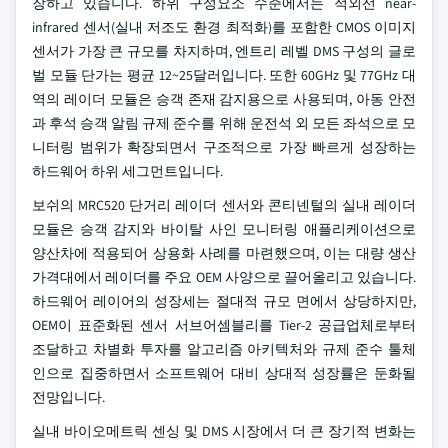
장하고 있습니다. 하위 구성요소 수준에서는 적외선 near-
infrared 센서(실내 저조도 환경 최적화)를 포함한 CMOS 이미지
센서가 가장 큰 규모를 차지하며, 엔트리 레벨 DMS 구성의 글로
벌 모듈 단가는 평균 12~25달러입니다. 또한 60GHz 및 77GHz 대
역의 레이더 모듈은 승객 존재 감지용으로 사용되며, 아동 안전
과 후석 승객 알림 규제 준수를 위해 운전석 외 모든 좌석으로 모
니터링 범위가 확장되면서 구조적으로 가장 빠르게 성장하는
하드웨어 하위 세그먼트입니다.
보쉬의 MRC520 단거리 레이더 센서와 콘티넨털의 실내 레이더
모듈은 승객 감지와 바이탈 사인 모니터링 애플리케이션으로
양산차에 적용되어 상용화 사례를 마련했으며, 이는 대량 생산
가격대에서 레이더를 주요 OEM 사양으로 끌어올리고 있습니다.
하드웨어 레이어의 성장세는 절대적 규모 면에서 상당하지만,
OEM이 표준화된 센서 서브어셈블리를 Tier-2 공급업체로부터
조달하고 차별화 투자를 알고리즘 아키텍처와 규제 준수 툴체
인으로 집중하면서 소프트웨어 대비 상대적 성장률은 둔화될
전망입니다.
실내 바이오메트릭 센싱 및 DMS 시장에서 더 큰 장기적 변화는