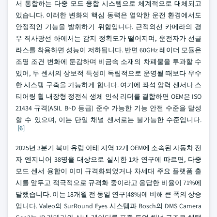
서 통합하는 다중 모드 융합 시스템으로 체계적으로 대체되고
있습니다. 이러한 변화의 핵심 동력은 열악한 운전 환경에서도
안정적인 기능을 발휘하기 위함입니다. 근적외선 카메라의 경
우 직사광선 하에서는 감지 정확도가 떨어지며, 운전자가 선글
라스를 착용하면 성능이 저하됩니다. 반면 60GHz 레이더 모듈은
조명 조건 변화에 둔감하며 비금속 소재의 차폐물을 투과할 수
있어, 두 센서의 상보적 특성이 독립적으로 운영될 때보다 우수
한 시스템 구축을 가능하게 합니다. 여기에 좌석 압력 센서나 스
티어링 휠 내장형 정전식 생체 인식 리더를 결합하면 OEM은 ISO
21434 규격(ASIL B~D 등급) 준수 가능한 기능 안전 수준을 달성
할 수 있으며, 이는 단일 채널 센서로는 불가능한 수준입니다.
[6]
2025년 3분기 북미·유럽·아태 지역 12개 OEM에 소속된 자동차 전
자 엔지니어 38명을 대상으로 실시한 1차 연구에 따르면, 다중
모드 센서 융합이 이미 규격화되었거나 차세대 주요 플랫폼 출
시를 앞두고 적극적으로 규격화 중이라고 응답한 비율이 71%에
달했습니다. 이는 18개월 전 동일 연구(48%)에 비해 큰 폭의 상승
입니다. Valeo의 SurRound Eyes 시스템과 Bosch의 DMS Camera