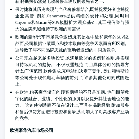
新,特斯拉仍然是电动奢侈车辆段的领先者之一.
保时捷将其历史表现与当代奢侈相结合,既捕捉爱好者也捕捉
企业高管. 例如,Panamera提供精细的设计和处理,同时用
Cayenne和Macan等SUV模型扩大观众基础. 其工程信誉与强
大的品牌忠诚维持了欧洲的高需求.
欧洲的豪华汽车市场竞争激烈,尤其是在中途和豪华的SUV段.
然而,公司根据业绩重点和技术取向等竞争因素而有所区别。
这导致了与不同品牌忠诚的驱动者激烈的非同质竞争.
公司现在越来越多地投资,以满足欧盟的条例和准则,并实现
可持续流动的趋势。 不仅欧盟规范,而且具体公司的指导方
针,如车辆范围,软件集成,充电站也决定了竞争. 奥迪和特斯拉
等公司处于现代电动车辆的前列,而许多其他公司则试图赶
上.
在欧洲,购买豪华轿车的顾客期望的不只是车辆. 他们期望数
字化的融合、业绩、个性化的服务以及提升其社会地位的能
力。 这迫使制造商不仅在设计上,而且在品牌经验,附加服务
和售后供货方面进行投资和竞争,从而加大了对高级客户互动
的竞争.
欧洲豪华汽车市场公司