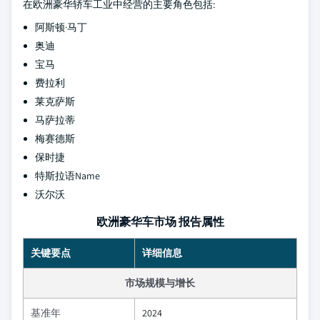
在欧洲豪华轿车工业中经营的主要角色包括:
阿斯顿·马丁
奥迪
宝马
费拉利
莱克萨斯
马萨拉蒂
梅赛德斯
保时捷
特斯拉语Name
沃尔沃
欧洲豪华车市场 报告属性
关键要点
详细信息
市场规模与增长
基准年
2024