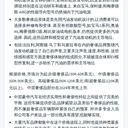
动机提供更安静的操作,更高的还原发动机,以及更好的性能
调谐,特别是在运动轿车和曲速上. 来自宝马,保时捷,和梅赛德
斯-AMG的性能导向型号仍然倾向于汽油电源.
大多数奢侈品变体是首先用汽油发动机设计的,让消费者可以
选择多种修饰和变体. 甚至有些旗舰型号,如宝马5系列,奥迪
A6,梅赛德斯C级,相比柴油或电机版本,仍然提供更多的汽油
选择. 因此,这些品牌和模型促进了汽油发动机的主导地位。
包括法拉利,阿斯顿·马丁和马塞拉蒂在内的奢侈品牌围绕汽
油发动机建立了自己的声誉,主要关注声音,速度,和性格. 这些
情感和感官方面是奢侈体验的组成部分,不能被混合体和EV模
型所复制,进一步助长了汽油的需求和主导地位.
根据价格,市场分为起步级奢侈品(30K-60K美元)、中级奢侈品
(60K-90K美元)、高端奢侈品(90K-120K美元)和超奢侈品(120K美
元以上)。 中层奢侈品部分在2024年率先上市.
中层豪华汽车在经济实用性和奢侈性特征之间提供了完美的
平衡. 这些车辆提供舒适,品牌威望,以及类似于奢侈品的性能,
而不像超奢侈品车辆那样紧张自己的预算. 对许多专业人员
和公司客户来说,这一部分既具有愿望,也能够实现。
大量汽车品牌都集中在这个价格波段上,同时也提供种类最多