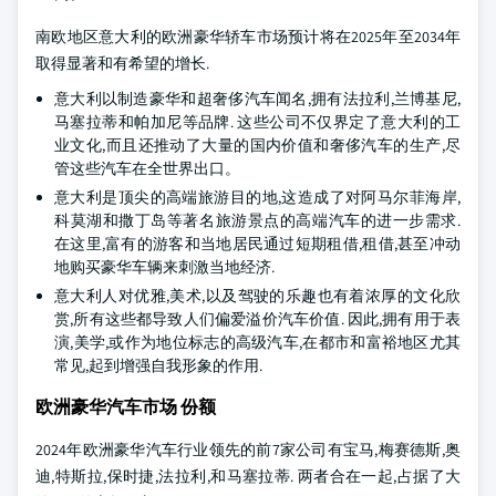
南欧地区意大利的欧洲豪华轿车市场预计将在2025年至2034年
取得显著和有希望的增长.
意大利以制造豪华和超奢侈汽车闻名,拥有法拉利,兰博基尼,
马塞拉蒂和帕加尼等品牌. 这些公司不仅界定了意大利的工
业文化,而且还推动了大量的国内价值和奢侈汽车的生产,尽
管这些汽车在全世界出口。
意大利是顶尖的高端旅游目的地,这造成了对阿马尔菲海岸,
科莫湖和撒丁岛等著名旅游景点的高端汽车的进一步需求.
在这里,富有的游客和当地居民通过短期租借,租借,甚至冲动
地购买豪华车辆来刺激当地经济.
意大利人对优雅,美术,以及驾驶的乐趣也有着浓厚的文化欣
赏,所有这些都导致人们偏爱溢价汽车价值. 因此,拥有用于表
演,美学,或作为地位标志的高级汽车,在都市和富裕地区尤其
常见,起到增强自我形象的作用.
欧洲豪华汽车市场 份额
2024年欧洲豪华汽车行业领先的前7家公司有宝马,梅赛德斯,奥
迪,特斯拉,保时捷,法拉利,和马塞拉蒂. 两者合在一起,占据了大