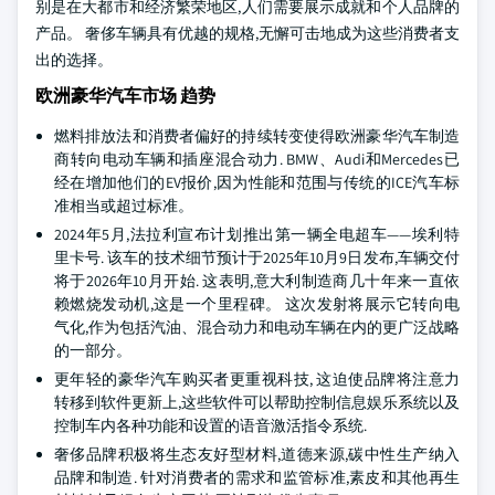
别是在大都市和经济繁荣地区,人们需要展示成就和个人品牌的
产品。 奢侈车辆具有优越的规格,无懈可击地成为这些消费者支
出的选择。
欧洲豪华汽车市场 趋势
燃料排放法和消费者偏好的持续转变使得欧洲豪华汽车制造
商转向电动车辆和插座混合动力. BMW、Audi和Mercedes已
经在增加他们的EV报价,因为性能和范围与传统的ICE汽车标
准相当或超过标准。
2024年5月,法拉利宣布计划推出第一辆全电超车——埃利特
里卡号. 该车的技术细节预计于2025年10月9日发布,车辆交付
将于2026年10月开始. 这表明,意大利制造商几十年来一直依
赖燃烧发动机,这是一个里程碑。 这次发射将展示它转向电
气化,作为包括汽油、混合动力和电动车辆在内的更广泛战略
的一部分。
更年轻的豪华汽车购买者更重视科技, 这迫使品牌将注意力
转移到软件更新上,这些软件可以帮助控制信息娱乐系统以及
控制车内各种功能和设置的语音激活指令系统.
奢侈品牌积极将生态友好型材料,道德来源,碳中性生产纳入
品牌和制造. 针对消费者的需求和监管标准,素皮和其他再生