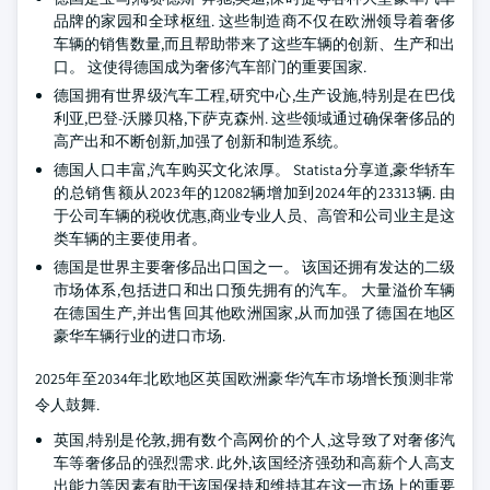
品牌的家园和全球枢纽. 这些制造商不仅在欧洲领导着奢侈
车辆的销售数量,而且帮助带来了这些车辆的创新、生产和出
口。 这使得德国成为奢侈汽车部门的重要国家.
德国拥有世界级汽车工程,研究中心,生产设施,特别是在巴伐
利亚,巴登-沃滕贝格,下萨克森州. 这些领域通过确保奢侈品的
高产出和不断创新,加强了创新和制造系统。
德国人口丰富,汽车购买文化浓厚。 Statista分享道,豪华轿车
的总销售额从2023年的12082辆增加到2024年的23313辆. 由
于公司车辆的税收优惠,商业专业人员、高管和公司业主是这
类车辆的主要使用者。
德国是世界主要奢侈品出口国之一。 该国还拥有发达的二级
市场体系,包括进口和出口预先拥有的汽车。 大量溢价车辆
在德国生产,并出售回其他欧洲国家,从而加强了德国在地区
豪华车辆行业的进口市场.
2025年至2034年北欧地区英国欧洲豪华汽车市场增长预测非常
令人鼓舞.
英国,特别是伦敦,拥有数个高网价的个人,这导致了对奢侈汽
车等奢侈品的强烈需求. 此外,该国经济强劲和高薪个人高支
出能力等因素有助于该国保持和维持其在这一市场上的重要