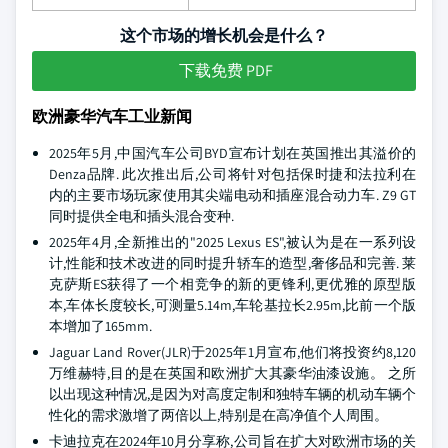
这个市场的增长机会是什么？
下载免费 PDF
欧洲豪华汽车工业新闻
2025年5月,中国汽车公司BYD宣布计划在英国推出其溢价的
Denza品牌. 此次推出后,公司将针对包括保时捷和法拉利在
内的主要市场玩家使用其尖端电动和插座混合动力车. Z9 GT
同时提供全电和插头混合变种.
2025年4月,全新推出的"2025 Lexus ES",被认为是在一系列设
计,性能和技术改进的同时提升轿车的造型,奢侈品和完善. 莱
克萨斯ES获得了一个相竞争的新的更锋利,更优雅的原型版
本,车体长度较长,可测量5.14m,车轮基拉长2.95m,比前一个版
本增加了165mm.
Jaguar Land Rover(JLR)于2025年1月宣布,他们将投资约8,120
万维赫特,目的是在英国和欧洲扩大其豪华油漆设施。 之所
以出现这种情况,是因为对高度定制和独特车辆的机动车辆个
性化的需求激增了两倍以上,特别是在高净值个人周围。
卡迪拉克在2024年10月分享称,公司旨在扩大对欧洲市场的关