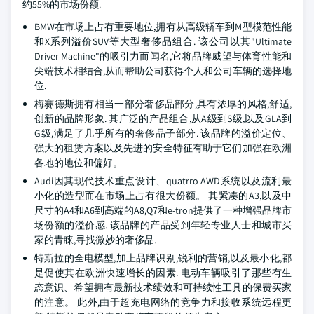
约55%的市场份额.
BMW在市场上占有重要地位,拥有从高级轿车到M型模范性能
和X系列溢价SUV等大型奢侈品组合. 该公司以其"Ultimate
Driver Machine"的吸引力而闻名,它将品牌威望与体育性能和
尖端技术相结合,从而帮助公司获得个人和公司车辆的选择地
位.
梅赛德斯拥有相当一部分奢侈品部分,具有浓厚的风格,舒适,
创新的品牌形象. 其广泛的产品组合,从A级到S级,以及GLA到
G级,满足了几乎所有的奢侈品子部分. 该品牌的溢价定位、
强大的租赁方案以及先进的安全特征有助于它们加强在欧洲
各地的地位和偏好。
Audi因其现代技术重点设计、quatrro AWD系统以及流利最
小化的造型而在市场上占有很大份额。 其紧凑的A3,以及中
尺寸的A4和A6到高端的A8,Q7和e-tron提供了一种增强品牌市
场份额的溢价感. 该品牌的产品受到年轻专业人士和城市买
家的青睐,寻找微妙的奢侈品.
特斯拉的全电模型,加上品牌识别,锐利的营销,以及最小化,都
是促使其在欧洲快速增长的因素. 电动车辆吸引了那些有生
态意识、希望拥有最新技术绩效和可持续性工具的保费买家
的注意。 此外,由于超充电网络的竞争力和接收系统远程更