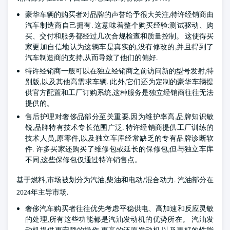
豪华车辆的购买者对品牌的声誉给予很大关注,特许经销商由
汽车制造商自己拥有. 这意味着整个购买经验:测试驱动、购
买、交付和服务都经过几次合规检查和质量控制。 这使得买
家更加自信地认为这辆车是真实的,没有修改的,并且得到了
汽车制造商的支持,从而导致了他们的偏好.
特许经销商一般可以在独立经销商之前访问新的型号发射,特
别版,以及其他高需求车辆. 此外,它们还为定制的豪华车辆提
供官方配置和工厂订购系统,这种服务是独立经销商往往无法
提供的。
售后护理对奢侈品部分至关重要,因为维护率高,品牌知识敏
锐,品牌特有技术专长范围广泛. 特许经销商提供工厂训练的
技术人员,原零件,以及独立车库经常缺乏的专有品牌诊断软
件. 许多买家还购买了维修包或延长的保修包,但与独立车库
不同,这些保修包仅通过特许销售点。
基于燃料,市场被划分为汽油,柴油和电动/混合动力. 汽油部分在
2024年主导市场.
奢侈汽车购买者往往优先考虑平稳供电、高加速和反应灵敏
的处理,所有这些功能都是汽油发动机的优势所在。 汽油发