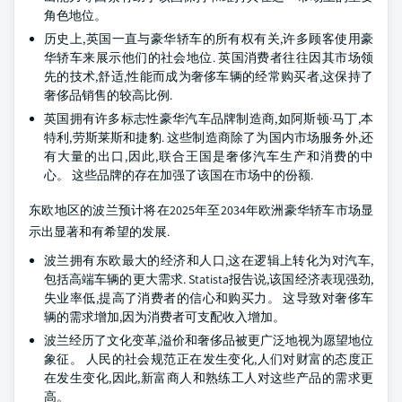
角色地位。
历史上,英国一直与豪华轿车的所有权有关,许多顾客使用豪
华轿车来展示他们的社会地位. 英国消费者往往因其市场领
先的技术,舒适,性能而成为奢侈车辆的经常购买者,这保持了
奢侈品销售的较高比例.
英国拥有许多标志性豪华汽车品牌制造商,如阿斯顿·马丁,本
特利,劳斯莱斯和捷豹. 这些制造商除了为国内市场服务外,还
有大量的出口,因此,联合王国是奢侈汽车生产和消费的中
心。 这些品牌的存在加强了该国在市场中的份额.
东欧地区的波兰预计将在2025年至2034年欧洲豪华轿车市场显
示出显著和有希望的发展.
波兰拥有东欧最大的经济和人口,这在逻辑上转化为对汽车,
包括高端车辆的更大需求. Statista报告说,该国经济表现强劲,
失业率低,提高了消费者的信心和购买力。 这导致对奢侈车
辆的需求增加,因为消费者可支配收入增加。
波兰经历了文化变革,溢价和奢侈品被更广泛地视为愿望地位
象征。 人民的社会规范正在发生变化,人们对财富的态度正
在发生变化,因此,新富商人和熟练工人对这些产品的需求更
高。