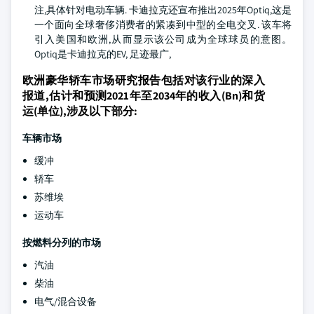
注,具体针对电动车辆. 卡迪拉克还宣布推出2025年Optiq,这是
一个面向全球奢侈消费者的紧凑到中型的全电交叉. 该车将
引入美国和欧洲,从而显示该公司成为全球球员的意图。
Optiq是卡迪拉克的EV, 足迹最广,
欧洲豪华轿车市场研究报告包括对该行业的深入
报道,估计和预测2021年至2034年的收入(Bn)和货
运(单位),涉及以下部分:
车辆市场
缓冲
轿车
苏维埃
运动车
按燃料分列的市场
汽油
柴油
电气/混合设备