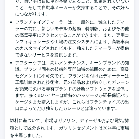
り、買い手は自動車が本物であること、変更されていない
こと、そして自動車メーカーが支持することで、その好み
につながります。
フランチャイズディーラーは、一般的に、独立したディー
ラーの前に、新しいモデルの起動、特別版、およびその他
の高需要車にアクセスすることができます。 また、専用コ
ンフィギュレータや工場の注文システムにより、高級車両
のカスタマイズされたビルド、独立したディーラーが提供
できないサービスを提供します。
アフターケアは、高いメンテナンス、キーンブランドの知
識、ブランド固有の技術的専門知識の範囲のために、高級
セグメントに不可欠です。 フランジを付けたディーラーは
工場訓練された技術者、元の部品および独立したガレージ
が頻繁に欠ける専有ブランドの診断ソフトウェアを提供し
ます。 多くのバイヤーは維持のパッケージか延長保証パッ
ケージをまた購入しますが、これらはフランチャイズの出
口によってだけ独立したガレージとは違っています。
燃料に基づいて、市場はガソリン、ディーゼルおよび電気/雑
種として区分されます。 ガソリンセグメントは2024年に市場
を主導しました。