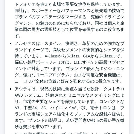
トフォリオを備えた市場で重要な地位を保持しています。
同社は、スポーティーなパフォーマンスと最先端の技術で
ブランドのプレステージをマージする「究極のドライビン
グマシン」の魅力のために知られており、同社は個人と企
業車両の両方の選択肢として位置を確保するのに役立ちま
す。
メルセデスは、スタイル、快適さ、革新のための強力なブ
ランドイメージで、高級セグメントの実質的なシェアを保
持しています。 A-ClassからS-Class、GLAからG-Classまで、
幅広い製品ポートフォリオは、ほぼすべての高級サブセグ
メントに対応しています。 ブランドの優れたポジショニン
グ、強力なリースプログラム、および高度な安全機能は、
ヨーロッパ全体の位置と好みを強化するのに役立ちます。
アウディは、現代の技術に焦点を当てた設計、クストラロ
AWD システム、洗練されたミニマルなスタイリングによ
り、市場の主要なシェアを保持しています。 コンパクトな
A3、中型A4、A6、ハイエンドA8、Q7、電子トロンは、ブ
ランドの市場シェアを強化するプレミアムな感触を提供し
ます。 ブランドの製品は、若い専門家や都市の買い手が微
妙な贅沢を求めています。