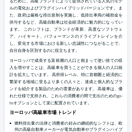
るために、高級ブランドによって提供されている人気のモデ
ルの電化およびプラグインハイブリッドバージョンです。 ま
た、政府は厳格な排出規制を実施し、低排出車両の補助金を
供与するなど、高級自動車は社会経済的に魅力的になってい
ます。 このシフトは、ブランドが革新、高度なソフトウェ
ア、ハイキート、パフォーマンスのドライブトレインを介
し、変化する市場における新しい忠誠性につながることで、
自分自身を区別するのに役立ちます。
ヨーロッパで成長する富裕層の人口と相まって使い捨ての収
入を増やすことは、高級車を買うことができる個人の人口統
計を拡大しています。 高所得レベル、特に首都圏と経済的に
繁栄する地域に登るより多くの人々と、達成と個人的なブラ
ンドを紹介する製品のための需要があります。 高級車は、優
れた仕様で支持され、これらの消費者の間で支出のためのgo-
toオプションとして楽に配置されています。
ヨーロッパ高級車市場 トレンド
燃料排出量の法律と消費者の好みの継続的なシフトは、欧
州の高級自動車メーカーが電気自動車やプラグインハイブ