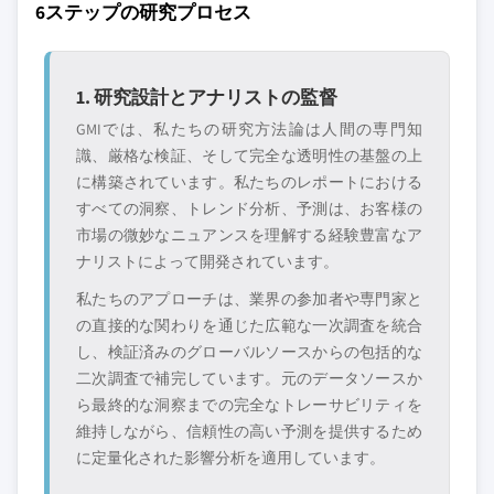
6ステップの研究プロセス
このレポートに掲載されている企業は厳選さ
需要
9.5 南ヨーロッパ
れたものであり、競合全体を網羅するもので
3.12.1.4 観光、駐在員、短期的な高級モビ
9.5.1 イタリア
はありません。
リティ
9.5.2 スペイン
1. 研究設計とアナリストの監督
3.12.2 産業の落とし穴と課題
9.5.3 ギリシャ
当社の市場収益計算は、個別にプロファイル
GMIでは、私たちの研究方法論は人間の専門知
3.12.2.1 経済不確実性とインフレ
9.5.4 ボスニア・ヘルツェゴビナ
されていないメーカー、販売業者、専門業者
識、厳格な検証、そして完全な透明性の基盤の上
3.12.2.2 厳格な排出規制
9.5.5 アルバニア
を含む全地域の全プレイヤーを考慮したボト
に構築されています。私たちのレポートにおける
3.13 成長可能性分析
ムアップ手法を採用しています。プロファイ
すべての洞察、トレンド分析、予測は、お客様の
3.14 ポーター分析
ルセクションは戦略的に重要なプレイヤーに
市場の微妙なニュアンスを理解する経験豊富なア
3.15 PESTEL分析
焦点を当てており、市場規模の範囲を定義す
ナリストによって開発されています。
るものではありません。
私たちのアプローチは、業界の参加者や専門家と
競合環境には以下も含まれる可能性があります
の直接的な関わりを通じた広範な一次調査を統合
グローバルトップ
市場アクセスを支
し、検証済みのグローバルソースからの包括的な
層に属さない地
配する販売代理店
二次調査で補完しています。元のデータソースか
域・国内限定のリ
やチャネルパート
ら最終的な洞察までの完全なトレーサビリティを
ーダー企業
ナー
維持しながら、信頼性の高い予測を提供するため
に定量化された影響分析を適用しています。
新興の破壊的企
特定の用途やエン
業、スタートアッ
ドユースに特化し