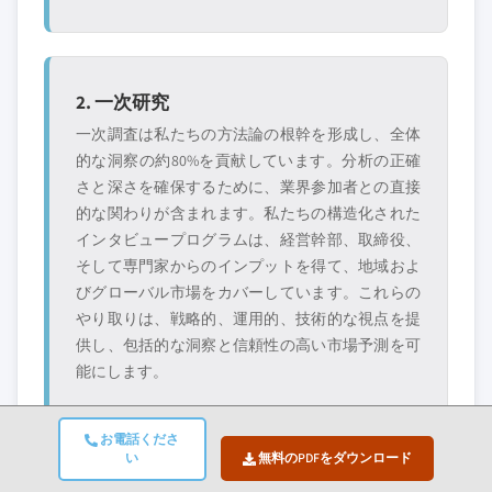
プ、または隣接業
たニッチプレイヤ
界からの参入者
ー
2. 一次研究
無料カスタマイズ - レポート価値の最大
一次調査は私たちの方法論の根幹を形成し、全体
20%
的な洞察の約80%を貢献しています。分析の正確
特定のデータが必要ですか？カスタマイ
さと深さを確保するために、業界参加者との直接
ズをリクエストして、正確な要件に合わ
的な関わりが含まれます。私たちの構造化された
せた洞察を入手してください。
インタビュープログラムは、経営幹部、取締役、
カスタマイズを依頼する →
そして専門家からのインプットを得て、地域およ
びグローバル市場をカバーしています。これらの
やり取りは、戦略的、運用的、技術的な視点を提
供し、包括的な洞察と信頼性の高い市場予測を可
能にします。
お電話くださ
い
無料のPDFをダウンロード