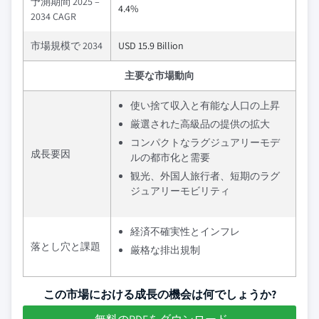
予測期間 2025 –
4.4%
2034 CAGR
市場規模で 2034
USD 15.9 Billion
主要な市場動向
使い捨て収入と有能な人口の上昇
厳選された高級品の提供の拡大
コンパクトなラグジュアリーモデ
成長要因
ルの都市化と需要
観光、外国人旅行者、短期のラグ
ジュアリーモビリティ
経済不確実性とインフレ
落とし穴と課題
厳格な排出規制
この市場における成長の機会は何でしょうか?