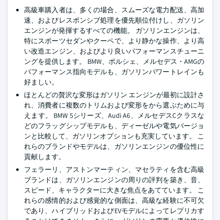
高級車購入者は、多くの場合、スムーズな電力配送、高加
速、およびレスポンシブ処理を優先順位付けし、ガソリン
エンジンが発揮するすべての機能。 ガソリンエンジンは、
特にスポーツセダンやクーペで、より静かな操作、より高
い改造エンジン、およびより良いパフォーマンスチューニ
ングを提供します。 BMW、ポルシェ、メルセデス・AMGの
パフォーマンス指向モデルも、ガソリンパワートレインも
好ましい。
ほとんどの贅沢な変形はガソリン エンジンが最初に設計さ
れ、消費者に複数のトリムおよび変形をから選ぶために与
えます。 BMW 5シリーズ、Audi A6、メルセデスCクラスな
どのフラッグシップモデルも、ディーゼルや電気バージョ
ンと比較して、ガソリンオプションも充実しています。 こ
れらのブランドやモデルは、ガソリンエンジンの優位性に
貢献します。
フェラーリ、アストンマーティン、マセラティを含む高級
ブランドは、ガソリンエンジンの周りの評判を築き、音、
スピード、キャラクターに大きな焦点をあてています。 こ
れらの感情的および感覚的な側面は、高級な経験に不可欠
であり、ハイブリッドおよびEVモデルによってレプリカす