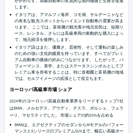
かかわらず、高級自動車の実質的な国内価値と生産を促進
します。
イタリアは、アマルフィ海岸、コモ湖、サルデーニャなど
の有名な観光スポットからハイエンド自動車の需要が高ま
ります。 ここでは、富裕層の観光客や地元住民は、短期リ
ース、レンタル、さらには高級車両の衝動的な購入によっ
て、地元経済を後押しします。
イタリア語はまた、優雅さ、芸術性、そして運転の楽しみ
のための強い文化的鑑賞を持っています、すべてがプレミ
アム自動車の価値の好みにつながります。 したがって、パ
フォーマンス、美学、またはステータスシンボルとしてプ
レミアム車を所有することは、特に首都圏と富裕層の地域
では、セルフイメージの拡張として役立ちます。
ヨーロッパ高級車市場 シェア
2024年のヨーロッパ高級自動車業界をリードするトップ7社
はBMW、メルセデス、アウディ、テスラ、ポルシェ、フェラ
ーリ、マセラティでした。 市場シェアの約55%を占める
BMWは、エグゼクティブのセダンからMモデルのパフォー
マンスとXシリーズのプレミアムSUVまで、幅広い高級ポー