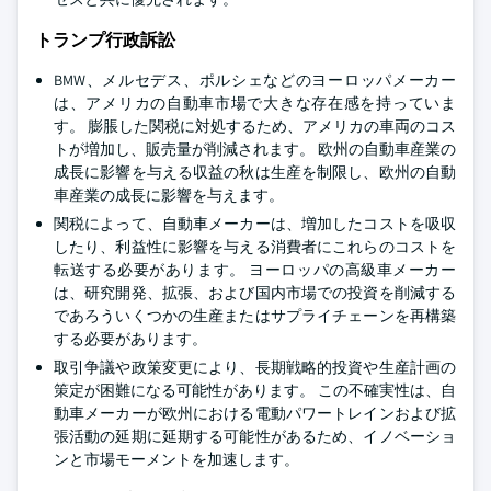
トランプ行政訴訟
BMW、メルセデス、ポルシェなどのヨーロッパメーカー
は、アメリカの自動車市場で大きな存在感を持っていま
す。 膨脹した関税に対処するため、アメリカの車両のコス
トが増加し、販売量が削減されます。 欧州の自動車産業の
成長に影響を与える収益の秋は生産を制限し、欧州の自動
車産業の成長に影響を与えます。
関税によって、自動車メーカーは、増加したコストを吸収
したり、利益性に影響を与える消費者にこれらのコストを
転送する必要があります。 ヨーロッパの高級車メーカー
は、研究開発、拡張、および国内市場での投資を削減する
であろういくつかの生産またはサプライチェーンを再構築
する必要があります。
取引争議や政策変更により、長期戦略的投資や生産計画の
策定が困難になる可能性があります。 この不確実性は、自
動車メーカーが欧州における電動パワートレインおよび拡
張活動の延期に延期する可能性があるため、イノベーショ
ンと市場モーメントを加速します。