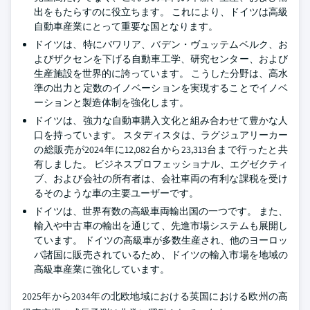
出をもたらすのに役立ちます。 これにより、ドイツは高級
自動車産業にとって重要な国となります。
ドイツは、特にバワリア、バデン・ヴュッテムベルク、お
よびザクセンを下げる自動車工学、研究センター、および
生産施設を世界的に誇っています。 こうした分野は、高水
準の出力と定数のイノベーションを実現することでイノベ
ーションと製造体制を強化します。
ドイツは、強力な自動車購入文化と組み合わせて豊かな人
口を持っています。 スタディスタは、ラグジュアリーカー
の総販売が2024年に12,082台から23,313台まで行ったと共
有しました。 ビジネスプロフェッショナル、エグゼクティ
ブ、および会社の所有者は、会社車両の有利な課税を受け
るそのような車の主要ユーザーです。
ドイツは、世界有数の高級車両輸出国の一つです。 また、
輸入や中古車の輸出を通じて、先進市場システムも展開し
ています。 ドイツの高級車が多数生産され、他のヨーロッ
パ諸国に販売されているため、ドイツの輸入市場を地域の
高級車産業に強化しています。
2025年から2034年の北欧地域における英国における欧州の高