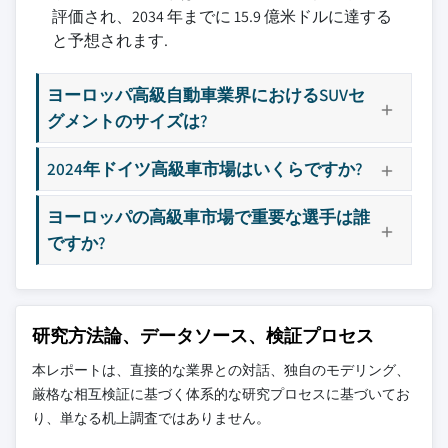
評価され、2034 年までに 15.9 億米ドルに達する
3.4.4.3 政策への関与
9.2.8 ポルトガル
10.8 フェラーリ
と予想されます.
3.4.5 見通しと今後の考慮事項
9.3 東ヨーロッパ
10.9 インフィニティ
3.5 テクノロジーとイノベーションの状況
9.3.1 ポーランド
10.10 ジャガー
ヨーロッパ高級自動車業界におけるSUVセ
3.6 特許分析
9.3.2 ルーマニア
10.11 ランボルギーニ
グメントのサイズは?
3.7 価格動向
9.3.3 チェコ
10.12 &レクサス
3.7.1 車両
9.3.4 スロベニア
10.13 マセラティ
2024年ドイツ高級車市場はいくらですか?
3.7.2 地域
9.3.5 ハンガリー
10.14 マクラーレン
3.8 コスト内訳分析
ヨーロッパの高級車市場で重要な選手は誰
9.3.6 &ブルガリア
10.15 メルセデス・ベンツ
ですか?
3.9 輸出入
9.3.7 スロバキア
10.16 ポレスター
3.10 主要ニュースとイニシアチブ
9.3.8 クロアチア
10.17 ポルシェ
3.11 規制環境
9.4 北ヨーロッパ
10.18 ロールス・ロイス
3.12 影響要因
9.4.1 英国
10.19 テスラ
研究方法論、データソース、検証プロセス
3.12.1 成長ドライバー
9.4.2 デンマーク
10.20 ボルボ
本レポートは、直接的な業界との対話、独自のモデリング、
3.12.1.1 可処分所得の増加と富裕層の拡大
9.4.3 スウェーデン
厳格な相互検証に基づく体系的な研究プロセスに基づいてお
3.12.1.2 電動化された高級車の拡大
9.4.4 フィンランド
り、単なる机上調査ではありません。
主要な競合他社が見当たりませんか？
3.12.1.3 都市化とコンパクトな高級車への
9.4.5 ノルウェー