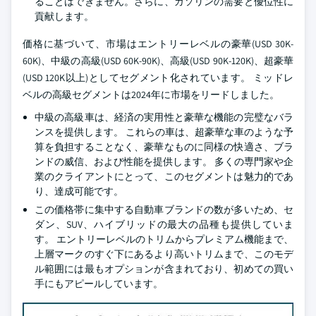
ることはできません。さらに、ガソリンの需要と優位性に
貢献します。
価格に基づいて、市場はエントリーレベルの豪華(USD 30K-
60K)、中級の高級(USD 60K-90K)、高級(USD 90K-120K)、超豪華
(USD 120K以上)としてセグメント化されています。 ミッドレ
ベルの高級セグメントは2024年に市場をリードしました。
中級の高級車は、経済の実用性と豪華な機能の完璧なバラ
ンスを提供します。 これらの車は、超豪華な車のような予
算を負担することなく、豪華なものに同様の快適さ、ブラ
ンドの威信、および性能を提供します。 多くの専門家や企
業のクライアントにとって、このセグメントは魅力的であ
り、達成可能です。
この価格帯に集中する自動車ブランドの数が多いため、セ
ダン、SUV、ハイブリッドの最大の品種も提供していま
す。 エントリーレベルのトリムからプレミアム機能まで、
上層マークのすぐ下にあるより高いトリムまで、このモデ
ル範囲には最もオプションが含まれており、初めての買い
手にもアピールしています。