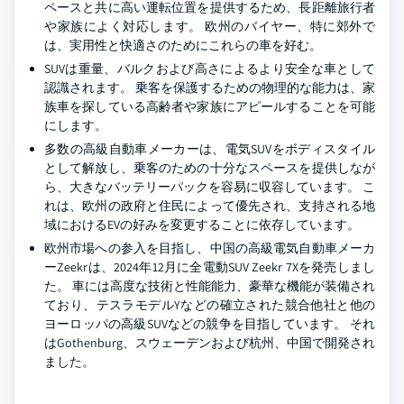
ペースと共に高い運転位置を提供するため、長距離旅行者
や家族によく対応します。 欧州のバイヤー、特に郊外で
は、実用性と快適さのためにこれらの車を好む。
SUVは重量、バルクおよび高さによるより安全な車として
認識されます。 乗客を保護するための物理的な能力は、家
族車を探している高齢者や家族にアピールすることを可能
にします。
多数の高級自動車メーカーは、電気SUVをボディスタイル
として解放し、乗客のための十分なスペースを提供しなが
ら、大きなバッテリーパックを容易に収容しています。 こ
れは、欧州の政府と住民によって優先され、支持される地
域におけるEVの好みを変更することに依存しています。
欧州市場への参入を目指し、中国の高級電気自動車メーカ
ーZeekrは、2024年12月に全電動SUV Zeekr 7Xを発売しまし
た。 車には高度な技術と性能能力、豪華な機能が装備され
ており、テスラモデルYなどの確立された競合他社と他の
ヨーロッパの高級SUVなどの競争を目指しています。 それ
はGothenburg、スウェーデンおよび杭州、中国で開発され
ました。