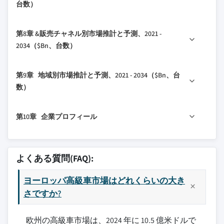
台数）
3.4.1.1 貿易量の混乱
6.3 ディーゼル
7.1 主要トレンド
3.4.1.2 報復措置
6.4 電気/ハイブリッド
第8章 &販売チャネル別市場推計と予測、2021 -
7.2 エントリーレベルの高級車（3万ドル～6万ドル）
3.4.2 産業への影響
2034（$Bn、台数）
7.3 ミドルレベルの高級車（6万ドル～9万ドル）
3.4.2.1 サプライサイドの影響（原材料）
8.1 主要トレンド
7.4 ハイエンドの高級車（9万ドル～12万ドル）
3.4.2.1.1 主要材料の価格変動
第9章 地域別市場推計と予測、2021 - 2034（$Bn、台
8.2 公式ディーラー
7.5 超高級車（12万ドル超）
3.4.2.1.2 サプライチェーンの再構築
数）
8.3 独立系ディーラー
3.4.2.1.3 生産コストへの影響
9.1 主要トレンド
3.4.2.2 ディマンドサイドの影響（販売価
第10章 企業プロフィール
格）
9.2 西ヨーロッパ
3.4.2.2.1 最終市場への価格転嫁
9.2.1 ドイツ
10.1 アストンマーティン
3.4.2.2.2 市場シェアのダイナミクス
9.2.2 オーストリア
10.2 アウディ
よくある質問(FAQ):
3.4.2.2.3 消費者の反応パターン
9.2.3 フランス
10.3 ベントレー
3.4.3 影響を受ける主要企業
9.2.4 スイス
ヨーロッパ高級車市場はどれくらいの大き
10.4 BMW
3.4.4 戦略的産業対応
9.2.5 ベルギー
さですか?
10.5 ブガッティ
3.4.4.1 サプライチェーンの再構成
9.2.6 ルクセンブルク
10.6 キャデラック
3.4.4.2 価格戦略と製品戦略
欧州の高級車市場は、2024 年に 10.5 億米ドルで
9.2.7 オランダ
10.7 DSオートモビルズ