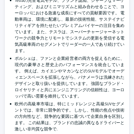
Teslaの完全電気モデル、ブランド認知、シャープなマーケ
ティング、およびミニマリズムと組み合わせることで、ヨ
ーロッパにおける急速な成長にすべての貢献要因です。 電
動車両は、環境に配慮し、最新の技術性能、サステイナビ
リティギアを持たせたいプレミアムバイヤーの注目を集め
ています。 また、テスラは、スーパーチャージャーネット
ワークの競争力とリモートでシステムの更新を受信する電
気高級車両のセグメントでリーダーの一人であり続けてい
ます。
ポルシェは、ファンと企業経営者の両方を捉えるために、
現代の豪華さと歴史上のパフォーマンスを統合していま
す。 例えば、カイエンやマカンなどのSUVモデルでオーデ
ィエンスベースを拡張しながら、パナメーラは洗練された
デザインと取り扱いを提供しています。 強固なブランド・
ロイヤリティと共にエンジニアリングの信頼性は、ヨーロ
ッパで高い需要を維持しています。
欧州の高級車市場は、特にミッドレンジと高級SUVセグメ
ントでは、非常に競争的です。 しかし、性能の焦点や技術
の方向性など、競争的な要因に基づいて企業自身を区別し
ます。 この結果は、ブランドの忠誠の異なるドライバーと
激しい非均質な競争で.