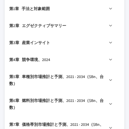
第1章 手法と対象範囲
1.1 調査デザイン
第2章 エグゼクティブサマリー
1.1.1 調査アプローチ
1.1.2 データ収集方法
2.1 産業360°概要、2021 - 2034
第3章 産業インサイト
1.2 基本推計と計算
1.2.1 基準年の計算
3.1 産業エコシステム分析
第4章 競争環境、2024
1.2.2 市場推定のための主要トレンド
3.2 サプライヤーの状況
1.3 予測モデル
3.2.1 高級車メーカー
4.1 はじめに
第5章 車種別市場推計と予測、2021 - 2034（$Bn、台
1.4 一次調査と検証
3.2.2 Tier 1サプライヤー
4.2 企業の市場シェア分析
数）
1.4.1 一次ソース
3.2.3 Tier 2サプライヤー
4.3 競争ポジショニングマトリックス
1.4.2 データマイニングソース
3.2.4 テクノロジー・ソフトウェアプロバイダー
5.1 主要トレンド
4.4 戦略的展望マトリックス
第6章 燃料別市場推計と予測、2021 - 2034（$Bn、台
1.5 市場の対象範囲と定義
3.2.5 最終用途
5.2 ハッチバック
数）
3.3 利益率分析
5.3 セダン
3.4 トランプ政権の関税の影響
6.1 主要トレンド
5.4 SUV
第7章 価格帯別市場推計と予測、2021 - 2034（$Bn、
3.4.1 貿易への影響
6.2 ガソリン
5.5 スポーツ車