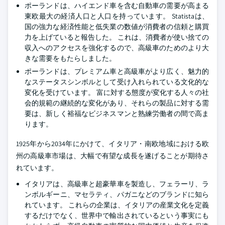
ポーランドは、ハイエンド車を含む自動車の需要が高まる
東欧最大の経済人口と人口を持っています。 Statistaは、
国の強力な経済性能と低失業の数値が消費者の信頼と購買
力を上げていると報告した。 これは、消費者が使い捨ての
収入へのアクセスを強化するので、高級車のためのより大
きな需要をもたらしました。
ポーランドは、プレミアム車と高級車がより広く、魅力的
なステータスシンボルとして受け入れられている文化的な
変化を受けています。 富に対する態度が変化する人々の社
会的規範の継続的な変化があり、それらの製品に対する需
要は、新しく裕福なビジネスマンと熟練労働者の間で高ま
ります。
1925年から2034年にかけて、イタリア・南欧地域における欧
州の高級車市場は、大幅で有望な成長を遂げることが期待さ
れています。
イタリアは、高級車と超豪華車を製造し、フェラーリ、ラ
ンボルギーニ、マセラティ、パガニなどのブランドに知ら
れています。 これらの企業は、イタリアの産業文化を定義
するだけでなく、世界中で輸出されているという事実にも