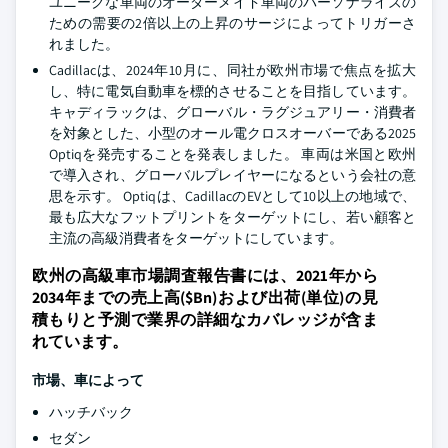
ユニークな車両のオーダーメイド車両のパーソナライズの
ための需要の2倍以上の上昇のサージによってトリガーさ
れました。
Cadillacは、2024年10月に、同社が欧州市場で焦点を拡大
し、特に電気自動車を標的させることを目指しています。
キャディラックは、グローバル・ラグジュアリー・消費者
を対象とした、小型のオール電クロスオーバーである2025
Optiqを発売することを発表しました。 車両は米国と欧州
で導入され、グローバルプレイヤーになるという会社の意
思を示す。 Optiqは、CadillacのEVとして10以上の地域で、
最も広大なフットプリントをターゲットにし、若い顧客と
主流の高級消費者をターゲットにしています。
欧州の高級車市場調査報告書には、2021年から
2034年までの売上高($Bn)および出荷(単位)の見
積もりと予測で業界の詳細なカバレッジが含ま
れています。
市場、車によって
ハッチバック
セダン