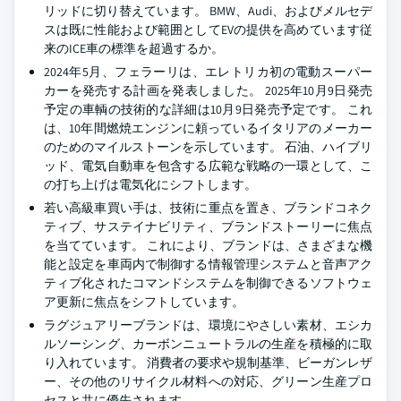
リッドに切り替えています。 BMW、Audi、およびメルセデ
スは既に性能および範囲としてEVの提供を高めています従
来のICE車の標準を超過するか。
2024年5月、フェラーリは、エレトリカ初の電動スーパー
カーを発売する計画を発表しました。 2025年10月9日発売
予定の車輌の技術的な詳細は10月9日発売予定です。 これ
は、10年間燃焼エンジンに頼っているイタリアのメーカー
のためのマイルストーンを示しています。 石油、ハイブリ
ッド、電気自動車を包含する広範な戦略の一環として、こ
の打ち上げは電気化にシフトします。
若い高級車買い手は、技術に重点を置き、ブランドコネク
ティブ、サステイナビリティ、ブランドストーリーに焦点
を当てています。 これにより、ブランドは、さまざまな機
能と設定を車両内で制御する情報管理システムと音声アク
ティブ化されたコマンドシステムを制御できるソフトウェ
ア更新に焦点をシフトしています。
ラグジュアリーブランドは、環境にやさしい素材、エシカ
ルソーシング、カーボンニュートラルの生産を積極的に取
り入れています。 消費者の要求や規制基準、ビーガンレザ
ー、その他のリサイクル材料への対応、グリーン生産プロ
セスと共に優先されます。