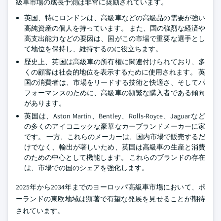
級車市場の成長予測は非常に奨励されています。
英国、特にロンドンは、高級車などの高級品の需要が強い
高純資産の個人を持っています。 また、国の強烈な経済や
高支出能力などの要因は、国がこの市場で重要な選手とし
て地位を保持し、維持するのに役立ちます。
歴史上、英国は高級車の所有権に関連付けられており、多
くの顧客は社会的地位を表示するために使用されます。 英
国の消費者は、市場をリードする技術と快適さ、そしてパ
フォーマンスのために、高級車の頻繁な購入者である傾向
があります。
英国は、Aston Martin、Bentley、Rolls-Royce、Jaguarなど
の多くのアイコニックな豪華なカーブランドメーカーに家
です。 一方、これらのメーカーは、国内市場で販売するだ
けでなく、輸出が著しいため、英国は高級車の生産と消費
のための中心として機能します。 これらのブランドの存在
は、市場での国のシェアを強化します。
2025年から2034年までのヨーロッパ高級車市場において、ポ
ーランドの東欧地域は顕著で有望な発展を見せることが期待
されています。