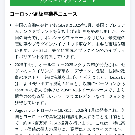
無料のPDFをダウンロード
ヨーロッパ高級車業界ニュース
中国の自動車会社であるBYDは2025年5月、英国でプレミア
ムデンツァブランドを立ち上げる計画を発表しました。 今
回の発売では、ポルシェやフェラーリをはじめ、最先端の
電動車やプラグインハイブリッド車など、主要な市場を狙
います。 Z9 GTは、完全に電気とプラグインのハイブリッ
ドバリアントを提供しています。
2025年4月、オールニュー2025レクサスESが発売され、セ
ダンのスタイリング、豪華さ、デザイン、性能、技術の改
良のホストと一緒に洗練を上げると考えました。 Lexus ES
は、より長いボディ測定 5.14m と、以前のバージョンから
165mm の増大で伸びた 2.95m のホイールベースで、より
競争力のある新しいシャープでエレガントなバージョンを
獲得しています。
Jaguarランドローバー(JLR)は、2025年1月に発表され、英
国とヨーロッパで高級塗料施設を拡大することを目的とし
て、約81.2百万米ドルの投資を行います。 これは、特に高
ネット価値の個人の周りに、高度にカスタマイズされた、