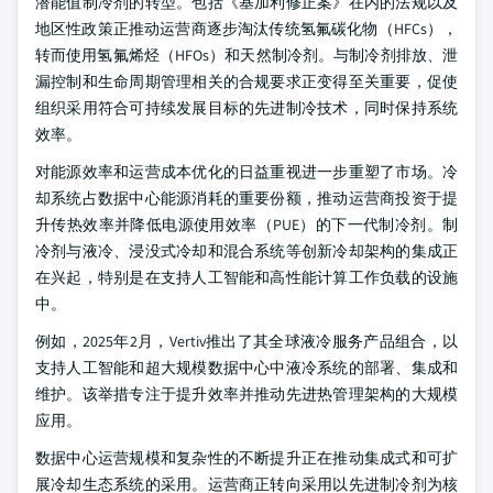
潜能值制冷剂的转型。包括《基加利修正案》在内的法规以及
地区性政策正推动运营商逐步淘汰传统氢氟碳化物（HFCs），
转而使用氢氟烯烃（HFOs）和天然制冷剂。与制冷剂排放、泄
漏控制和生命周期管理相关的合规要求正变得至关重要，促使
组织采用符合可持续发展目标的先进制冷技术，同时保持系统
效率。
对能源效率和运营成本优化的日益重视进一步重塑了市场。冷
却系统占数据中心能源消耗的重要份额，推动运营商投资于提
升传热效率并降低电源使用效率（PUE）的下一代制冷剂。制
冷剂与液冷、浸没式冷却和混合系统等创新冷却架构的集成正
在兴起，特别是在支持人工智能和高性能计算工作负载的设施
中。
例如，2025年2月，Vertiv推出了其全球液冷服务产品组合，以
支持人工智能和超大规模数据中心中液冷系统的部署、集成和
维护。该举措专注于提升效率并推动先进热管理架构的大规模
应用。
数据中心运营规模和复杂性的不断提升正在推动集成式和可扩
展冷却生态系统的采用。运营商正转向采用以先进制冷剂为核