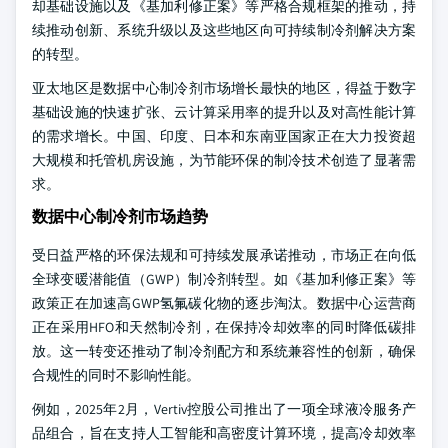
却基础设施以及《基加利修正案》等严格合规框架的推动，持
续推动创新、系统升级以及这些地区向可持续制冷剂解决方案
的转型。
亚太地区是数据中心制冷剂市场增长最快的地区，得益于数字
基础设施的快速扩张、云计算采用率的提升以及对高性能计算
的需求增长。中国、印度、日本和东南亚国家正在大力投资超
大规模和托管机房设施，为节能环保的制冷技术创造了显著需
求。
数据中心制冷剂市场趋势
受日益严格的环保法规和可持续发展承诺推动，市场正在向低
全球变暖潜能值（GWP）制冷剂转型。如《基加利修正案》等
政策正在加速高GWP氢氟碳化物的逐步淘汰。数据中心运营商
正在采用HFO和天然制冷剂，在保持冷却效率的同时降低碳排
放。这一转变还推动了制冷剂配方和系统兼容性的创新，确保
合规性的同时不影响性能。
例如，2025年2月，Vertiv控股公司推出了一项全球液冷服务产
品组合，旨在支持人工智能和高密度计算环境，提高冷却效率