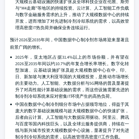
大规模云基础设施的快速扩张及全球科技企业在伦敦、斯劳
与“M4走廊”等地区的持续投资。云计算、人工智能工作负载
与数字金融服务需求的上升，推动了大规模数据中心的持续
开发，进而增加了对先进制冷剂冷却系统的需求，以高效管
理高密度IT热负荷并确保业务连续运行。
预计2026至2035年间，中国数据中心制冷剂市场将迎来显著且
前景广阔的增长。
2025年，亚太地区占据31.4%以上的市场份额，并有望在
2026至2035年间以约10.7%的年复合增长率增长。数字化转
型加速、云基础设施扩张及超大规模数据中心在中、印、
日、新加坡与澳大利亚等国的大规模投资，是推动市场增长
的主要动力。人工智能、大数据分析与5G网络的普及显著提
升了对高性能计算基础设施的需求，而这些设施需要先进的
制冷剂冷却系统来应对密集IT环境产生的高热负荷。
中国在数据中心制冷剂细分市场中占据领导地位，得益于其
庞大的数字基础设施规模与超大规模数据中心的快速扩张，
后者由云计算、人工智能与大数据应用驱动。阿里云、腾讯
与百度等国内科技巨头，以及全球云服务提供商，持续在一
线与新兴城市投资大规模数据中心设施，显著提升了对先进
制冷剂冷却系统的需求，以高效管理高密度IT工作负载。