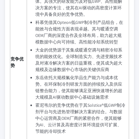
体。其强大的研发能力及对低GWP、高性能解
决方案的专注，使其在AI驱动的高密度计算环
境中具备良好的竞争优势。
科慕凭借其Opteon低GWP制冷剂产品组合，在
能效与合规性方面表现卓越。其与暖通空调
OEM厂商的深度合作及全球布局，助力超大规
模数据中心向可持续、高性能冷却系统转型
大金的优势源于其集成暖通空调与精密冷却系
统的能效优化。全球制造实力、先进变频技术
竞争优
及对液冷解决方案的日益重视，使其成为超大
势
规模及边缘数据中心市场的关键供应商
东岳依托大规模氟化学品生产能力与成本优
势。在环保制冷剂研发方面的持续投入及供应
链整合能力，使其能够满足亚洲快速增长的超
大规模及AI驱动数据中心基础设施需求
霍尼韦尔的竞争优势在于其Solstice®低GWP制冷
剂平台与先进热管理解决方案的结合。与数据
中心运营商及OEM厂商的紧密合作，使其能够
为AI、云计算及高密度计算环境提供可扩展、
节能的冷却技术