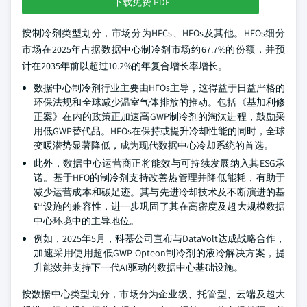
下载免费 PDF
按制冷剂类型划分，市场分为HFCs、HFOs及其他。HFOs细分
市场在2025年占据数据中心制冷剂市场约67.7%的份额，并预
计在2035年前以超过10.2%的年复合增长率增长。
数据中心制冷剂行业主要由HFOs主导，这得益于日益严格的
环保法规和全球减少温室气体排放的推动。包括《基加利修
正案》在内的政策正加速高GWP制冷剂的淘汰进程，鼓励采
用低GWP替代品。HFOs在保持或提升冷却性能的同时，全球
变暖潜势显著降低，成为现代数据中心冷却系统的首选。
此外，数据中心运营商正将能效与可持续发展纳入其ESG承
诺。基于HFO的制冷剂支持改善热管理并降低能耗，有助于
减少运营成本和碳足迹。其与先进冷却技术及不断演进的基
础设施的兼容性，进一步巩固了其在高密度及超大规模数据
中心环境中的主导地位。
例如，2025年5月，科慕公司宣布与DataVolt达成战略合作，
加速采用使用超低GWP Opteon制冷剂的液冷解决方案，提
升能效并支持下一代AI驱动的数据中心基础设施。
按数据中心类型划分，市场分为企业级、托管型、云端及超大