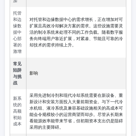
加
托管
和边
对托管和边缘数据中心的需求增长，正在增加对可
缘数
扩展且高效冷却解决方案的需求。这些设施需要灵
据中
活的制冷系统来处理不同的工作负载。随着数字服
心部
务向终端用户靠近扩展，对紧凑、节能且可靠的冷
署的
却技术的需求持续上升。
激增
常见
陷阱
影响
与挑
战
采用先进制冷剂和现代冷却系统需要在新设备、重
新系
新设计和安装方面投入大量前期资金。与下一代冷
统的
水机组、液冷系统及兼容基础设施相关的高成本可
高额
能会令规模较小的运营商望而却步。尽管从长期来
初始
看能源效率能带来节省，但初期资本支出仍是阻碍
成本
采用的主要障碍。