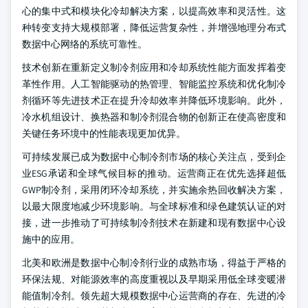
心的集中式和模块化冷却解决方案，以提高效率和灵活性。这
种转变支持大规模部署，降低运营复杂性，并增强地理分布式
数据中心网络的系统可靠性。
技术创新在重新定义制冷剂应用和冷却系统性能方面发挥着变
革性作用。人工智能驱动的热管理、智能监控系统和优化制冷
剂循环等先进技术正在提升冷却效率并降低环境影响。此外，
冷水机组设计、换热器和制冷剂混合物的创新正在使高密度和
关键任务环境中的性能表现更加优异。
可持续发展已成为数据中心制冷剂市场的核心关注点，受到企
业ESG承诺和全球气候目标的推动。运营商正在优先选择超低
GWP制冷剂，采用闭环冷却系统，并实施余热回收解决方案，
以最大限度地减少环境影响。与全球标准和绿色建筑认证的对
接，进一步推动了可持续制冷剂技术在新建和现有数据中心设
施中的应用。
北美和欧洲是数据中心制冷剂行业的成熟市场，得益于严格的
环保法规、对能源效率的高度重视以及早期采用低全球变暖潜
能值制冷剂。领先超大规模数据中心运营商的存在、先进的冷