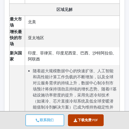
区域见解
最大市
北美
场
增长最
快的市
亚太地区
场
新兴国
印度、菲律宾、印度尼西亚、巴西、沙特阿拉伯、
家
阿联酋
随着超大规模数据中心的快速扩张、人工智能
和高性能计算工作负载的不断增加，以及全球
对云服务需求的持续上升，数据中心制冷剂市
场预计将保持强劲且持续的增长态势。随着IT基
础设施功率密度的提升，采用先进冷却技术
（如液冷、芯片直接冷却系统及低全球变暖潜
能值制冷剂解决方案）已成为维持热稳定性并
确保业务不间断运行的关键。
未来展
联系我们
下载免费 PDF
下一代制冷剂、智能冷却系统及AI驱动的热管
望
理技术的不断进步正在重塑市场格局。物联网