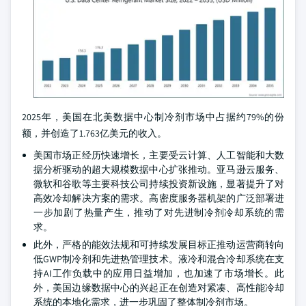
2025年，美国在北美数据中心制冷剂市场中占据约79%的份
额，并创造了1.763亿美元的收入。
美国市场正经历快速增长，主要受云计算、人工智能和大数
据分析驱动的超大规模数据中心扩张推动。亚马逊云服务、
微软和谷歌等主要科技公司持续投资新设施，显著提升了对
高效冷却解决方案的需求。高密度服务器机架的广泛部署进
一步加剧了热量产生，推动了对先进制冷剂冷却系统的需
求。
此外，严格的能效法规和可持续发展目标正推动运营商转向
低GWP制冷剂和先进热管理技术。液冷和混合冷却系统在支
持AI工作负载中的应用日益增加，也加速了市场增长。此
外，美国边缘数据中心的兴起正在创造对紧凑、高性能冷却
系统的本地化需求，进一步巩固了整体制冷剂市场。