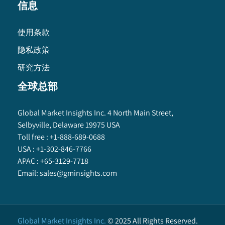
信息
使用条款
隐私政策
研究方法
全球总部
Global Market Insights Inc. 4 North Main Street,
Selbyville, Delaware 19975 USA
Toll free :
+1-888-689-0688
USA :
+1-302-846-7766
APAC :
+65-3129-7718
Email:
sales@gminsights.com
Global Market Insights Inc.
©
2025
All Rights Reserved.