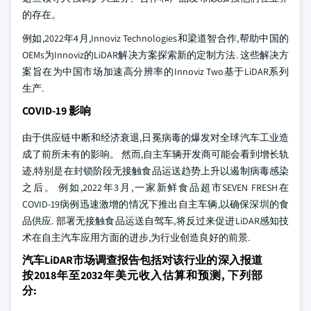
的存在。
例如,2022年4月,Innoviz Technologies和梁道智合作,帮助中国的
OEMs为Innoviz的LiDAR解决方案探索新的定制方法. 这些解决方
案旨在为中国市场加速高分辨率的Innoviz Two基于LiDAR系列
生产.
COVID-19 影响
由于供应链中断和经济衰退,日冕病毒的爆发对全球汽车工业造
成了前所未有的影响。 然而,自主车辆开发商可能会看到增长轨
迹,特别是在封锁阶段无接触食品运送趋势上升以遏制病毒感染
之后。 例如,2022年3月,一家新鲜食品超市SEVEN FRESH在
COVID-19病例迅速激增的情况下推出自主车辆,以确保深圳的食
品供应. 部署无接触食品运送自驾车,将反过来促进LiDAR感知技
术在自主汽车应用方面的进步,为行业创造良好的前景.
汽车LiDAR市场调查报告包括对该行业的深入报道
按2018年至2032年美元收入估算和预测, 下列部
分: