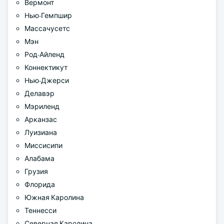
Вермонт
Нью-Гемпшир
Массачусетс
Мэн
Род-Айленд
Коннектикут
Нью-Джерси
Делавэр
Мэриленд
Арканзас
Луизиана
Миссисипи
Алабама
Грузия
Флорида
Южная Каролина
Теннесси
Северная Каролина