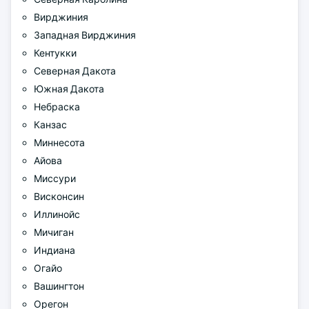
Вирджиния
Западная Вирджиния
Кентукки
Северная Дакота
Южная Дакота
Небраска
Канзас
Миннесота
Айова
Миссури
Висконсин
Иллинойс
Мичиган
Индиана
Огайо
Вашингтон
Орегон