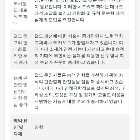
성, 편안함 및 공간 효율성을 갖춘 현대적인 좌석
도시철
이 필요합니다. 이러한 네트워크 확대는 대규모
도 네트
좌석 조달을 늘리고 경량화 및 규정 준수형 좌석
워크 확
설계의 도입을 촉진합니다.
대
철도 인
철도 개선에 대한 지출이 증가하면서 노후 객차
프라 현
교체와 내부 개보수가 활발해지고 있습니다. 이
대화를
에 따라 소재와 안전 기능이 개선되고 현대 승객
위한 투
의 기대에 부합하는 설계를 적용한 신규 열차 좌
자 증가
석 수요가 꾸준히 증가하고 있습니다.
철도 운영사들은 승객 경험을 개선하기 위해 좌
승객 편
석의 편안함과 안전성을 점점 더 중시하고 있습
안함 및
니다. 이에 따라 인체공학적으로 설계된 좌석, 내
안전에
화성 소재, 향상된 쿠션 및 장거리·고밀도 이용을
대한 관
지원하는 기능에 대한 수요가 증가하고 있습니
심 증가
다.
제약 요
인 및
영향
과제