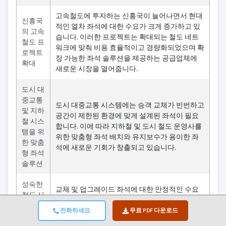
고속철도에 투자하는 신흥국이 늘어나면서 현대
신흥국
적인 열차 좌석에 대한 수요가 크게 증가하고 있
의 고속
습니다. 이러한 프로젝트는 확대되는 철도 네트
철도 프
워크에 맞춰 비용 효율적이고 경량화되었으며 확
로젝트
장 가능한 좌석 솔루션을 제공하는 공급업체에
확대
새로운 시장을 열어줍니다.
도시 대
중교통
도시 대중교통 시스템에는 승객 교체가 빈번하고
및 지하
공간이 제한된 환경에 맞게 설계된 좌석이 필요
철 시스
합니다. 이에 따라 지하철 및 도시 철도 운영사를
템을 위
위한 맞춤형 좌석 배치와 유지보수가 용이한 좌
한 맞춤
석에 새로운 기회가 창출되고 있습니다.
형 좌석
솔루션
성숙한
교체 및 업그레이드 좌석에 대한 안정적인 수요
철도 시
를 창출하여, 제조업체가 신규 열차 수주에만 의
장의 개
존하지 않고 현대적인 솔루션을 공급할 수 있도
전화하세요
무료 PDF 다운로드
조·교체
록 합니다.