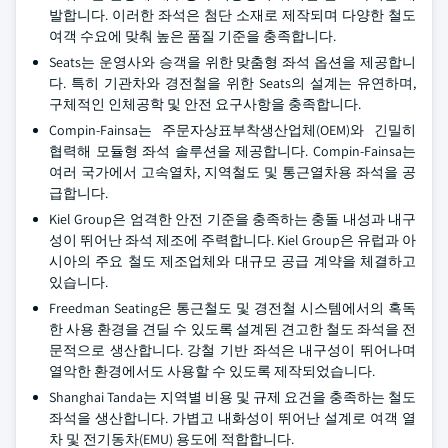
발합니다. 이러한 좌석은 첨단 소재로 제작되며 다양한 철도
여객 수요에 맞춰 높은 품질 기준을 충족합니다.
Seats는 운영사와 승객을 위한 맞춤형 좌석 옵션을 제공합니
다. 특히 기관차와 경전철을 위한 Seats의 설계는 유연하며,
구체적인 인체공학 및 안전 요구사항을 충족합니다.
Compin-Fainsa는 주문자상표부착생산업체(OEM)와 긴밀히
협력해 모듈형 좌석 솔루션을 제공합니다. Compin-Fainsa는
여러 국가에서 고속열차, 지역철도 및 통근열차용 좌석을 공
급합니다.
Kiel Group은 엄격한 안전 기준을 충족하는 충돌 내성과 내구
성이 뛰어난 좌석 제조에 주력합니다. Kiel Group은 유럽과 아
시아의 주요 철도 제조업체와 대규모 공급 계약을 체결하고
있습니다.
Freedman Seating은 통근철도 및 경전철 시스템에서의 혹독
한 사용 환경을 견딜 수 있도록 설계된 견고한 철도 좌석을 전
문적으로 생산합니다. 강철 기반 좌석은 내구성이 뛰어나며
열악한 환경에서도 사용할 수 있도록 제작되었습니다.
Shanghai Tanda는 지역별 비용 및 규제 요건을 충족하는 철도
좌석을 생산합니다. 가볍고 내화성이 뛰어난 설계로 여객 열
차 및 전기동차(EMU) 용도에 적합합니다.