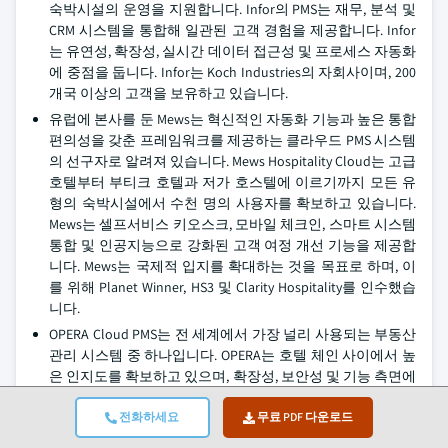
숙박시설의 운영을 지원합니다. Infor의 PMS는 재무, 분석 및
CRM 시스템을 통합해 일관된 고객 경험을 제공합니다. Infor
는 유연성, 확장성, 실시간 데이터 접근성 및 프로세스 자동화
에 중점을 둡니다. Infor는 Koch Industries의 자회사이며, 200
개국 이상의 고객을 보유하고 있습니다.
유럽에 본사를 둔 Mews는 혁신적인 자동화 기능과 높은 통합
편의성을 갖춘 프레임워크를 제공하는 클라우드 PMS 시스템
의 선구자로 알려져 있습니다. Mews Hospitality Cloud는 고급
호텔부터 부티크 호텔과 저가 호스텔에 이르기까지 모든 유
형의 숙박시설에서 수천 명의 사용자를 확보하고 있습니다.
Mews는 셀프서비스 키오스크, 모바일 체크인, 스마트 시스템
통합 및 인공지능으로 강화된 고객 여정 개선 기능을 제공합
니다. Mews는 국제적 입지를 확대하는 것을 목표로 하며, 이
를 위해 Planet Winner, HS3 및 Clarity Hospitality를 인수했습
니다.
OPERA Cloud PMS는 전 세계에서 가장 널리 사용되는 부동산
관리 시스템 중 하나입니다. OPERA는 호텔 체인 사이에서 높
은 인지도를 확보하고 있으며, 확장성, 보안성 및 기능 측면에
서 탁월한 가치를 제공합니다. OPERA는 예약, 로열티, CRM,
수익 관리 및 하우스키핑을 비롯한 호텔의 전체 업무 프로세
전화하세요
무료 PDF 다운로드
스를 수행합니다. Oracle Hospitality의 일부인 OPERA는