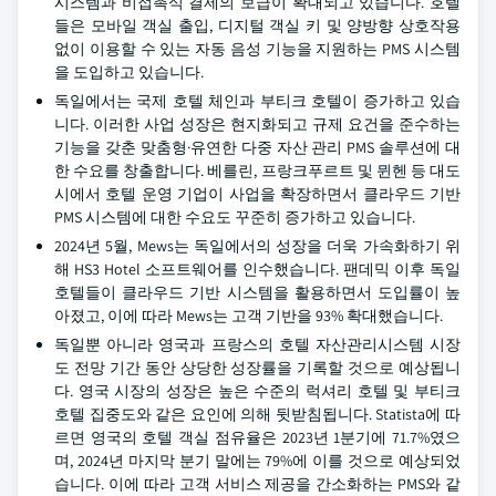
시스템과 비접촉식 결제의 보급이 확대되고 있습니다. 호텔
들은 모바일 객실 출입, 디지털 객실 키 및 양방향 상호작용
없이 이용할 수 있는 자동 음성 기능을 지원하는 PMS 시스템
을 도입하고 있습니다.
독일에서는 국제 호텔 체인과 부티크 호텔이 증가하고 있습
니다. 이러한 사업 성장은 현지화되고 규제 요건을 준수하는
기능을 갖춘 맞춤형·유연한 다중 자산 관리 PMS 솔루션에 대
한 수요를 창출합니다. 베를린, 프랑크푸르트 및 뮌헨 등 대도
시에서 호텔 운영 기업이 사업을 확장하면서 클라우드 기반
PMS 시스템에 대한 수요도 꾸준히 증가하고 있습니다.
2024년 5월, Mews는 독일에서의 성장을 더욱 가속화하기 위
해 HS3 Hotel 소프트웨어를 인수했습니다. 팬데믹 이후 독일
호텔들이 클라우드 기반 시스템을 활용하면서 도입률이 높
아졌고, 이에 따라 Mews는 고객 기반을 93% 확대했습니다.
독일뿐 아니라 영국과 프랑스의 호텔 자산관리시스템 시장
도 전망 기간 동안 상당한 성장률을 기록할 것으로 예상됩니
다. 영국 시장의 성장은 높은 수준의 럭셔리 호텔 및 부티크
호텔 집중도와 같은 요인에 의해 뒷받침됩니다. Statista에 따
르면 영국의 호텔 객실 점유율은 2023년 1분기에 71.7%였으
며, 2024년 마지막 분기 말에는 79%에 이를 것으로 예상되었
습니다. 이에 따라 고객 서비스 제공을 간소화하는 PMS와 같