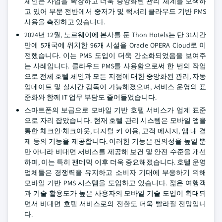
체인은 사업을 확장하고 더욱 중앙화된 관리 체계를 모색하
고 있어 부문 전반에서 중저가 및 럭셔리 클라우드 기반 PMS
사용을 촉진하고 있습니다.
2024년 12월, 노르웨이에 본사를 둔 Thon Hotels는 단 31시간
만에 5개국에 위치한 96개 시설을 Oracle OPERA Cloud로 이
전했습니다. 이는 PMS 도입이 더욱 간소화되었음을 보여주
는 사례입니다. 클라우드 PMS를 사용함으로써 한 번의 작업
으로 전체 호텔 체인과 모든 지점에 대한 중앙화된 관리, 자동
업데이트 및 실시간 감독이 가능해졌으며, 서비스 운영의 표
준화와 함께 IT 업무 부담도 줄어들었습니다.
스마트폰의 보급으로 모바일 기반 호텔 서비스가 업계 표준
으로 자리 잡았습니다. 현재 호텔 관리 시스템은 모바일 앱을
통한 체크인·체크아웃, 디지털 키 이용, 고객 메시지, 앱 내 결
제 등의 기능을 제공합니다. 이러한 기능은 편의성을 높일 뿐
만 아니라 비대면 서비스를 제공해 보건 및 안전 수준을 개선
하며, 이는 특히 팬데믹 이후 더욱 중요해졌습니다. 호텔 운영
업체들은 경쟁력을 유지하고 소비자 기대에 부응하기 위해
모바일 기반 PMS 시스템을 도입하고 있습니다. 젊은 여행객
과 기술 활용도가 높은 사용자의 모바일 기술 도입이 확대되
면서 비대면 호텔 서비스로의 전환도 더욱 빨라질 전망입니
다.