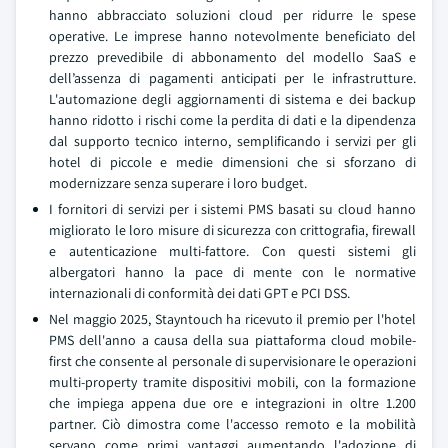
hanno abbracciato soluzioni cloud per ridurre le spese
operative. Le imprese hanno notevolmente beneficiato del
prezzo prevedibile di abbonamento del modello SaaS e
dell’assenza di pagamenti anticipati per le infrastrutture.
L'automazione degli aggiornamenti di sistema e dei backup
hanno ridotto i rischi come la perdita di dati e la dipendenza
dal supporto tecnico interno, semplificando i servizi per gli
hotel di piccole e medie dimensioni che si sforzano di
modernizzare senza superare i loro budget.
I fornitori di servizi per i sistemi PMS basati su cloud hanno
migliorato le loro misure di sicurezza con crittografia, firewall
e autenticazione multi-fattore. Con questi sistemi gli
albergatori hanno la pace di mente con le normative
internazionali di conformità dei dati GPT e PCI DSS.
Nel maggio 2025, Stayntouch ha ricevuto il premio per l'hotel
PMS dell'anno a causa della sua piattaforma cloud mobile-
first che consente al personale di supervisionare le operazioni
multi-property tramite dispositivi mobili, con la formazione
che impiega appena due ore e integrazioni in oltre 1.200
partner. Ciò dimostra come l'accesso remoto e la mobilità
servano come primi vantaggi aumentando l'adozione di