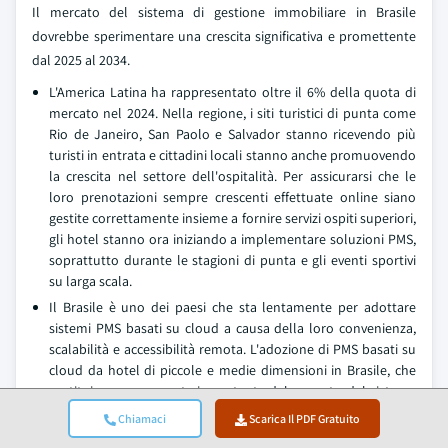
Il mercato del sistema di gestione immobiliare in Brasile
dovrebbe sperimentare una crescita significativa e promettente
dal 2025 al 2034.
L'America Latina ha rappresentato oltre il 6% della quota di
mercato nel 2024. Nella regione, i siti turistici di punta come
Rio de Janeiro, San Paolo e Salvador stanno ricevendo più
turisti in entrata e cittadini locali stanno anche promuovendo
la crescita nel settore dell'ospitalità. Per assicurarsi che le
loro prenotazioni sempre crescenti effettuate online siano
gestite correttamente insieme a fornire servizi ospiti superiori,
gli hotel stanno ora iniziando a implementare soluzioni PMS,
soprattutto durante le stagioni di punta e gli eventi sportivi
su larga scala.
Il Brasile è uno dei paesi che sta lentamente per adottare
sistemi PMS basati su cloud a causa della loro convenienza,
scalabilità e accessibilità remota. L'adozione di PMS basati su
cloud da hotel di piccole e medie dimensioni in Brasile, che
costituiscono una parte importante del mercato del sistema
di gestione della proprietà alberghiera, può anche essere
Chiamaci
Scarica Il PDF Gratuito
attribuita ai costi di manutenzione IT diminuiti a causa dei