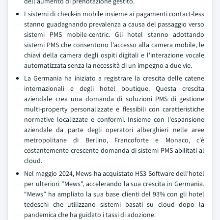
dell'aumento di prenotazione gestito.
I sistemi di check-in mobile insieme ai pagamenti contact-less
stanno guadagnando prevalenza a causa del passaggio verso
sistemi PMS mobile-centric. Gli hotel stanno adottando
sistemi PMS che consentono l'accesso alla camera mobile, le
chiavi della camera degli ospiti digitali e l'interazione vocale
automatizzata senza la necessità di un impegno a due vie.
La Germania ha iniziato a registrare la crescita delle catene
internazionali e degli hotel boutique. Questa crescita
aziendale crea una domanda di soluzioni PMS di gestione
multi-property personalizzate e flessibili con caratteristiche
normative localizzate e conformi. Insieme con l'espansione
aziendale da parte degli operatori alberghieri nelle aree
metropolitane di Berlino, Francoforte e Monaco, c'è
costantemente crescente domanda di sistemi PMS abilitati al
cloud.
Nel maggio 2024, Mews ha acquistato HS3 Software dell'hotel
per ulteriori "Mews", accelerando la sua crescita in Germania.
“Mews” ha ampliato la sua base clienti del 93% con gli hotel
tedeschi che utilizzano sistemi basati su cloud dopo la
pandemica che ha guidato i tassi di adozione.