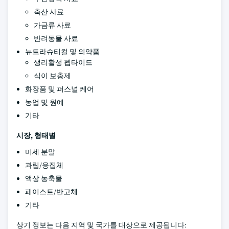
축산 사료
가금류 사료
반려동물 사료
뉴트라슈티컬 및 의약품
생리활성 펩타이드
식이 보충제
화장품 및 퍼스널 케어
농업 및 원예
기타
시장, 형태별
미세 분말
과립/응집체
액상 농축물
페이스트/반고체
기타
상기 정보는 다음 지역 및 국가를 대상으로 제공됩니다: