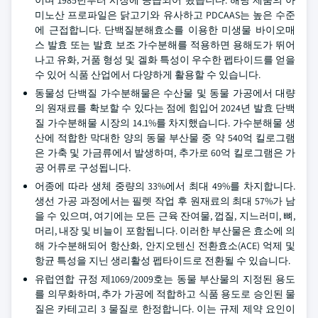
이며 1985년부터 시장에 공급되어 왔습니다. 해당 제품의 아
미노산 프로파일은 닭고기와 유사하고 PDCAAS는 높은 수준
에 근접합니다. 단백질분해효소를 이용한 미생물 바이오매
스 발효 또는 발효 보조 가수분해를 적용하면 용해도가 뛰어
나고 유화, 거품 형성 및 겔화 특성이 우수한 펩타이드를 얻을
수 있어 식품 산업에서 다양하게 활용할 수 있습니다.
동물성 단백질 가수분해물은 수산물 및 동물 가공에서 대량
의 원재료를 확보할 수 있다는 점에 힘입어 2024년 발효 단백
질 가수분해물 시장의 14.1%를 차지했습니다. 가수분해물 생
산에 적합한 막대한 양의 동물 부산물 중 약 540억 킬로그램
은 가축 및 가금류에서 발생하며, 추가로 60억 킬로그램은 가
공 어류로 구성됩니다.
어종에 따라 생체 중량의 33%에서 최대 49%를 차지합니다.
생선 가공 과정에서는 필렛 작업 후 원재료의 최대 57%가 남
을 수 있으며, 여기에는 모든 근육 잔여물, 껍질, 지느러미, 뼈,
머리, 내장 및 비늘이 포함됩니다. 이러한 부산물은 효소에 의
해 가수분해되어 항산화, 안지오텐신 전환효소(ACE) 억제 및
항균 특성을 지닌 생리활성 펩타이드로 전환될 수 있습니다.
유럽연합 규정 제1069/2009호는 동물 부산물의 지정된 용도
를 의무화하며, 추가 가공에 적합하고 식품 용도로 승인된 물
질은 카테고리 3 물질로 한정합니다. 이는 규제 제약 요인이