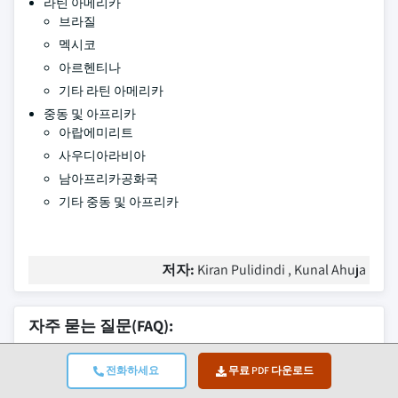
라틴 아메리카
브라질
멕시코
아르헨티나
기타 라틴 아메리카
중동 및 아프리카
아랍에미리트
사우디아라비아
남아프리카공화국
기타 중동 및 아프리카
저자:
Kiran Pulidindi , Kunal Ahuja
자주 묻는 질문(FAQ):
2024년 발효 단백질 가수분해물 시장 규모는
전화하세요
무료 PDF 다운로드
얼마였습니까?