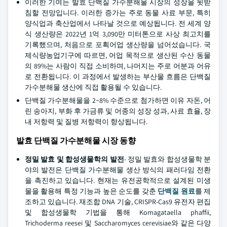
이러한 기여는 발효 단백질 가수분해물 시장의 성장을 뒷받
침할 전망입니다. 이러한 증가는 주로 동물 사료 부문, 특히
양식업과 축산업에서 나타날 것으로 예상됩니다. 전 세계 양
식 생산량은 2022년 1억 3,090만 미터톤으로 사상 최고치를
기록했으며, 처음으로 포획어업 생산량을 넘어섰습니다. 국
제식량농업기구에 따르면, 어업 목적으로 생산된 수산 동물
의 89%는 사람이 직접 소비하며, 나머지는 주로 어분과 어유
로 전환됩니다. 이 과정에서 발생하는 부산물 흐름은 단백질
가수분해물 생산에 직접 활용될 수 있습니다.
단백질 가수분해물을 2~8% 수준으로 첨가하면 이유 자돈, 어
린 송아지, 부화 후 가금류 및 어종의 성장 성과, 사료 효율, 장
내 저항력 및 질병 저항력이 향상됩니다.
발효 단백질 가수분해물 시장 동향
정밀 발효 및 합성생물학의 발전
- 정밀 발효와 합성생물학 분
야의 발전은 단백질 가수분해물 생산 방식의 패러다임 전환
을 촉진하고 있습니다. 현재는 유전공학적으로 설계된 미생
물을 활용해 특정 기능과 높은 순도를 갖춘
단백질 원료
를 제
조하고 있습니다. 재조합 DNA 기술, CRISPR-Cas9 유전자 편집
및 합성생물학 기법을 통해 Komagataella phaffii,
Trichoderma reesei 및 Saccharomyces cerevisiae와 같은 다양