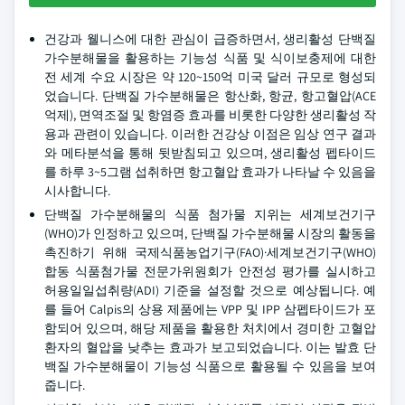
건강과 웰니스에 대한 관심이 급증하면서, 생리활성 단백질
가수분해물을 활용하는 기능성 식품 및 식이보충제에 대한
전 세계 수요 시장은 약 120~150억 미국 달러 규모로 형성되
었습니다. 단백질 가수분해물은 항산화, 항균, 항고혈압(ACE
억제), 면역조절 및 항염증 효과를 비롯한 다양한 생리활성 작
용과 관련이 있습니다. 이러한 건강상 이점은 임상 연구 결과
와 메타분석을 통해 뒷받침되고 있으며, 생리활성 펩타이드
를 하루 3~5그램 섭취하면 항고혈압 효과가 나타날 수 있음을
시사합니다.
단백질 가수분해물의 식품 첨가물 지위는 세계보건기구
(WHO)가 인정하고 있으며, 단백질 가수분해물 시장의 활동을
촉진하기 위해 국제식품농업기구(FAO)·세계보건기구(WHO)
합동 식품첨가물 전문가위원회가 안전성 평가를 실시하고
허용일일섭취량(ADI) 기준을 설정할 것으로 예상됩니다. 예
를 들어 Calpis의 상용 제품에는 VPP 및 IPP 삼펩타이드가 포
함되어 있으며, 해당 제품을 활용한 처치에서 경미한 고혈압
환자의 혈압을 낮추는 효과가 보고되었습니다. 이는 발효 단
백질 가수분해물이 기능성 식품으로 활용될 수 있음을 보여
줍니다.