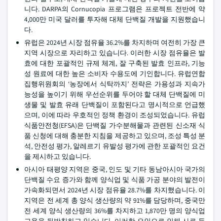
니다. DARPA의 Cornucopia 프로그램은 프로젝트 전반에 약
4,000만 미국 달러를 투자해 대체 단백질 개발을 지원했습니
다.
유럽은 2024년 시장 점유율 36.2%를 차지하며 여전히 가장 큰
지역 시장으로 자리하고 있습니다. 이러한 시장 점유율은 발
효에 대한 포괄적인 규제 체계, 잘 구축된 발효 인프라, 기능
성 원료에 대한 높은 소비자 수용도에 기인합니다. 유럽연합
집행위원회의 ‘농장에서 식탁까지’ 전략은 가용성과 지속가
능성을 높이기 위해 우선순위를 두어야 할 대체 단백질에 미
생물 및 발효 유래 단백질이 포함된다고 명시적으로 언급했
으며, 이에 따라 우호적인 정책 환경이 조성되었습니다. 유럽
식품안전청(EFSA)은 단백질 가수분해물과 관련된 신소재 식
품 신청에 대해 충분한 지침을 제공하고 있으며, 조성 특성 분
석, 안전성 평가, 알레르기 유발성 평가에 관한 포괄적인 요건
을 제시하고 있습니다.
아시아 태평양 지역은 중국, 인도 및 기타 동남아시아 국가의
단백질 수요 증가와 함께 양식업 및 식품 가공 분야의 발전이
가속화되면서 2024년 시장 점유율 28.7%를 차지했습니다. 이
지역은 전 세계 총 양식 생산량의 약 91%를 담당하며, 중국만
전 세계 양식 생산량의 36%를 차지하고 1,870만 명의 양식업