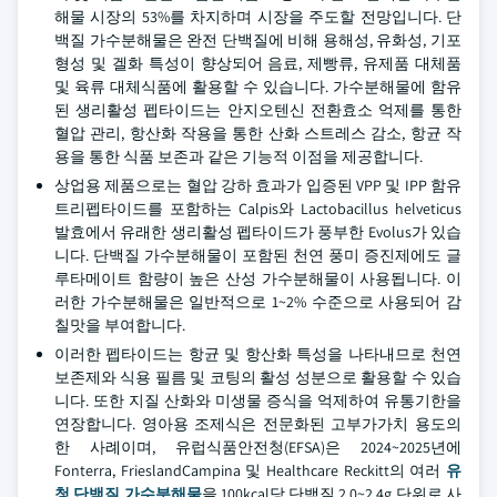
해물 시장의 53%를 차지하며 시장을 주도할 전망입니다. 단
백질 가수분해물은 완전 단백질에 비해 용해성, 유화성, 기포
형성 및 겔화 특성이 향상되어 음료, 제빵류, 유제품 대체품
및 육류 대체식품에 활용할 수 있습니다. 가수분해물에 함유
된 생리활성 펩타이드는 안지오텐신 전환효소 억제를 통한
혈압 관리, 항산화 작용을 통한 산화 스트레스 감소, 항균 작
용을 통한 식품 보존과 같은 기능적 이점을 제공합니다.
상업용 제품으로는 혈압 강하 효과가 입증된 VPP 및 IPP 함유
트리펩타이드를 포함하는 Calpis와 Lactobacillus helveticus
발효에서 유래한 생리활성 펩타이드가 풍부한 Evolus가 있습
니다. 단백질 가수분해물이 포함된 천연 풍미 증진제에도 글
루타메이트 함량이 높은 산성 가수분해물이 사용됩니다. 이
러한 가수분해물은 일반적으로 1~2% 수준으로 사용되어 감
칠맛을 부여합니다.
이러한 펩타이드는 항균 및 항산화 특성을 나타내므로 천연
보존제와 식용 필름 및 코팅의 활성 성분으로 활용할 수 있습
니다. 또한 지질 산화와 미생물 증식을 억제하여 유통기한을
연장합니다. 영아용 조제식은 전문화된 고부가가치 용도의
한 사례이며, 유럽식품안전청(EFSA)은 2024~2025년에
Fonterra, FrieslandCampina 및 Healthcare Reckitt의 여러
유
청 단백질 가수분해물
을 100kcal당 단백질 2.0~2.4g 단위로 사