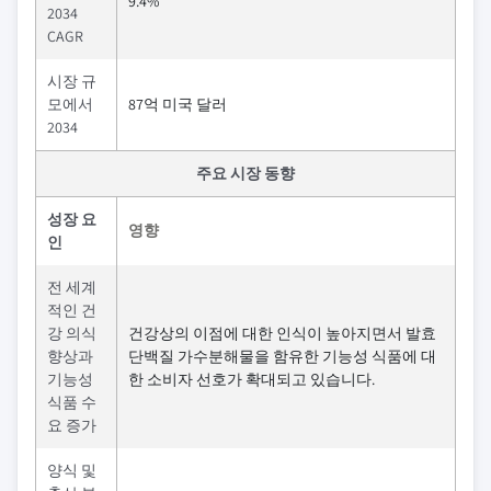
9.4%
2034
CAGR
시장 규
모에서
87억 미국 달러
2034
주요 시장 동향
성장 요
영향
인
전 세계
적인 건
강 의식
건강상의 이점에 대한 인식이 높아지면서 발효
향상과
단백질 가수분해물을 함유한 기능성 식품에 대
기능성
한 소비자 선호가 확대되고 있습니다.
식품 수
요 증가
양식 및