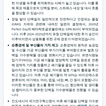
한 미생물 숙주를 최적화하는 사례가 늘고 있습니다. 이를 통
해 목표 제품으로의 단백질 분비, 스트레스 내성 및 대사 흐름
을 향상할 수 있습니다.
정밀 발아 단백질의 일반적으로 안전하다고 인정되는 물질
(GRAS) 지위와 관련해 내려진 일련의 결정에서, 2020년
Perfect Day의 베타락토글로불린에는 GRN 863이 부여되었습
니다. 이후 2024~2025년까지 유청 단백질에 대한 추가 승인이
이루어지면서 상용화를 위한 규제 경로가 마련되었습니다.
순환경제 및 부산물의 가치 제고
- 순환경제의 원칙은 농공업
및 수산물 가공 부산물에 부가가치를 부여함으로써 발효 단
백질 가수분해물 생산을 변화시키고 있습니다. 유엔식량농
업기구(FAO)는 가공 폐기물을 영양학적 단백질 원료로 전환
해 경제적 가치를 창출하고 폐기물을 줄일 수 있도록 어류 사
일리지와 건조 부산물 분말, 저비용 발효 기술의 활용을 촉진
하고 있습니다. 어류 가공 폐기물의 약 60%는 바이오매스로
분류되며, 여기에는 머리, 껍질, 내장, 뼈, 간 등이 포함됩니다.
이러한 부산물은 효소를 통해 아미노산, 항산화제 및 생리활
성 펩타이드가 풍부한 단백질 가수분해물로 전환될 수 있습
니다.
인도네시아 국가연구혁신청이 어류 폐기물을 단백질 가수분