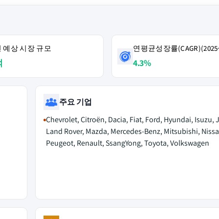
4년 예상 시장 규모
연평균성장률(CAGR)(2025~
억
4.3%
주요 기업
Chevrolet, Citroën, Dacia, Fiat, Ford, Hyundai, Isuzu, 
Land Rover, Mazda, Mercedes-Benz, Mitsubishi, Nissa
Peugeot, Renault, SsangYong, Toyota, Volkswagen