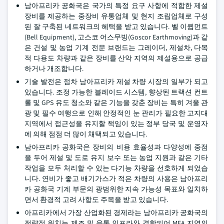
남아프리카 공화국은 국가의 특정 요구 사항에 적합한 제설
장비를 제공하는 중장비 유통업체 및 현지 조립업체로 구성
된 잘 구축된 네트워크의 혜택을 받고 있습니다. 벨 이큅먼트
(Bell Equipment), 고스코 어스무빙(Goscor Earthmoving)과 같
은 건설 및 농업 기계 전문 브랜드는 그레이더, 제설차, 다목
적 다용도 차량과 같은 장비를 산악 지역의 제설용으로 공급
하거나 개조합니다.
기술 발전은 점차 남아프리카 제설 차량 시장의 일부가 되고
있습니다. 조정 가능한 블레이드 시스템, 향상된 트랙션 컨트
롤 및 GPS 유도 청소와 같은 기능을 갖춘 장비는 특히 겨울 관
광 및 필수 여행으로 인해 안정적인 눈 관리가 필요한 고지대
지역에서 접근성을 유지할 책임이 있는 정부 당국 및 운영자
에 의해 점점 더 많이 채택되고 있습니다.
남아프리카 공화국은 장비의 비용 효율성과 다양성에 중점
을 두어 제설 및 도로 유지 보수 또는 농업 지원과 같은 기타
작업을 모두 처리할 수 있는 다기능 차량을 선호하게 되었습
니다. 연비가 좋고 배기가스가 적은 차량의 사용은 남아프리
카 공화국 기계 부문의 광범위한 지속 가능성 목표와 일치하
면서 환경적 고려 사항도 주목을 받고 있습니다.
아프리카에서 가장 산업화된 경제라는 남아프리카 공화국의
전략적 위치는 제조 및 유통 인프라와 결합되어 MEA 지역의