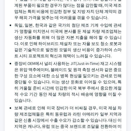
계된 부품이 필요한 경우가 많다는 점을 감안할 때, 미국 제조
업체는 특히 비용에 민감한 정부 및 지방 자치 단체 계약의 경
우 해외 가격을 맞추는 데 어려움을 겪을 수 있습니다.
독일, 일본, 한국과 같은 국가의 첨단 제조 기계 수입에 관세
가 영향을 미치면서 미국에 본사를 둔 제설 차량 제조업체는
생산 자동화를 위해 더 많은 자본 지출을 해야 할 수 있습니
다. 이로 인해 하이브리드 제설차 또는 자율 보도 청소 로봇과
같은 기술적으로 발전된 모델의 생산 비용이 증가하여 스마
트 시티 프로젝트의 혁신과 채택이 느려질 수 있습니다.
중장비 OEM에서 널리 사용하는 JIT(Just-in-Time) 재고 시스템
은 유압 액추에이터, 블레이드 및 원격 측정 센서와 같은 중요
한 구성 요소에 대한 소싱 병목 현상을 일으키는 관세로 인해
중단될 수 있습니다. 이는 생산 둔화로 이어질 수 있으며, 특
히 겨울철 준비 시간에 민감한 미국 북부 주에서 중요한 계절
적 수요 기간 동안 제설 차량의 적시 배송에 영향을 미칠 수
있습니다.
보복 관세로 인해 미국 장비가 더 비싸질 경우, 미국 제설 차
량 제조업체들은 특히 동유럽과 라틴 아메리카 일부 지역과
같은 신흥 시장에서 수출 수요가 감소할 수 있습니다. 대신 이
지역은 캐나다, 유럽 또는 중국 브랜드로 조달을 전환하여 미