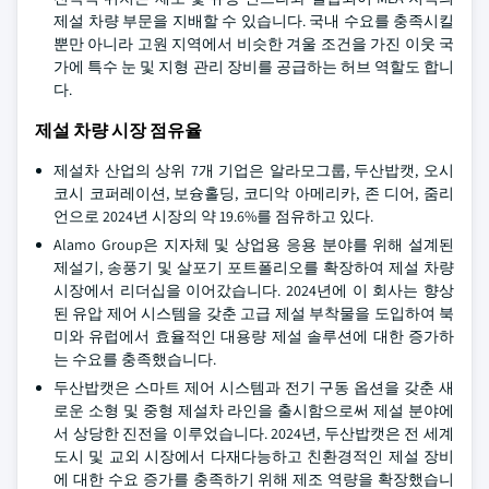
제설 차량 부문을 지배할 수 있습니다. 국내 수요를 충족시킬
뿐만 아니라 고원 지역에서 비슷한 겨울 조건을 가진 이웃 국
가에 특수 눈 및 지형 관리 장비를 공급하는 허브 역할도 합니
다.
제설 차량 시장 점유율
제설차 산업의 상위 7개 기업은 알라모그룹, 두산밥캣, 오시
코시 코퍼레이션, 보슝홀딩, 코디악 아메리카, 존 디어, 줌리
언으로 2024년 시장의 약 19.6%를 점유하고 있다.
Alamo Group은 지자체 및 상업용 응용 분야를 위해 설계된
제설기, 송풍기 및 살포기 포트폴리오를 확장하여 제설 차량
시장에서 리더십을 이어갔습니다. 2024년에 이 회사는 향상
된 유압 제어 시스템을 갖춘 고급 제설 부착물을 도입하여 북
미와 유럽에서 효율적인 대용량 제설 솔루션에 대한 증가하
는 수요를 충족했습니다.
두산밥캣은 스마트 제어 시스템과 전기 구동 옵션을 갖춘 새
로운 소형 및 중형 제설차 라인을 출시함으로써 제설 분야에
서 상당한 진전을 이루었습니다. 2024년, 두산밥캣은 전 세계
도시 및 교외 시장에서 다재다능하고 친환경적인 제설 장비
에 대한 수요 증가를 충족하기 위해 제조 역량을 확장했습니