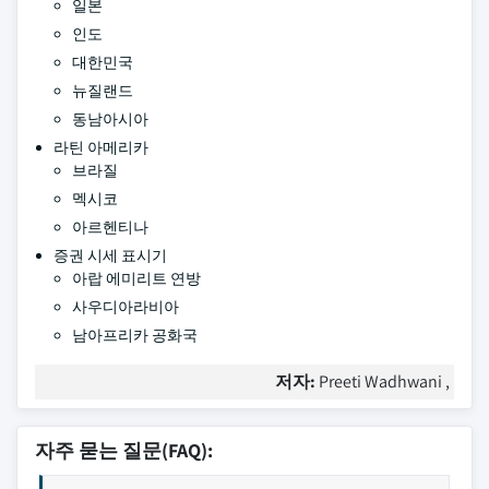
일본
인도
대한민국
뉴질랜드
동남아시아
라틴 아메리카
브라질
멕시코
아르헨티나
증권 시세 표시기
아랍 에미리트 연방
사우디아라비아
남아프리카 공화국
저자:
Preeti Wadhwani ,
자주 묻는 질문(FAQ):