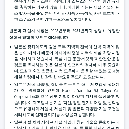
친환경 제빙 시스템이 장착되어 스위스의 엄격한 환경 규제
를 충족하는 경우가 많습니다. 이러한 기능은 제설 작업의 탄
소 발자국을 줄일 뿐만 아니라 지속 가능성 및 환경 보호에 대
한 스위스의 광범위한 목표와도 일치합니다.
일본의 제설차 시장은 2025년부터 2034년까지 상당히 유망한
성장을 경험할 것으로 예상됩니다.
일본은 홋카이도와 같은 북부 지역과 전국의 산악 지역에 많
은 눈이 내리기 때문에 아시아 태평양 지역의 제설 차량 시장
을 지배하고 있습니다. 폭설 기간 동안 깨끗하고 안전한 운송
경로를 유지하는 것은 일본의 인프라와 경제에 매우 중요하
며, 도심과 외딴 험준한 지형 모두에서 운행할 수 있는 고성능
제설 차량에 대한 강력한 수요를 주도하고 있습니다.
일본은 제설 차량 및 장비를 전문으로 하는 제조업체 생태계
가 잘 발달되어 있으며 Honda, Yamaha 및 Tokyu Car
Corporation과 같은 선도 기업이 다양한 기계를 생산하고 있
습니다. 이 제조업체는 기술 혁신, 정밀 엔지니어링 및 신뢰성
으로 유명하며 제설차, 제설기 및 일본의 다양한 겨울 조건을
처리하도록 설계된 다기능 차량을 제공합니다.
일본 제설 차량 시장은 제설 작업에 첨단 기술을 통합하는 데
앞장서고 있습니다. 반자율 제설, GPS를 통한 실시간 경로 최