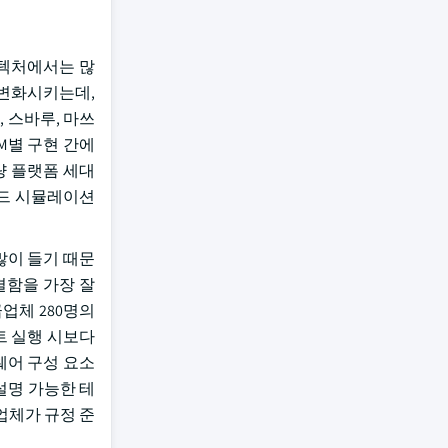
키텍처에서는 많
 변화시키는데,
 스바루, 마쓰
EM별 구현 간에
량 플랫폼 세대
엔드 시뮬레이션
많이 들기 때문
 결함을 가장 잘
급업체 280명의
트 실행 시보다
웨어 구성 요소
설명 가능한 테
공급업체가 규정 준