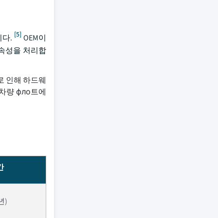
[5]
니다.
OEM이
종속성을 처리합
로 인해 하드웨
차량 фло트에
간
년)