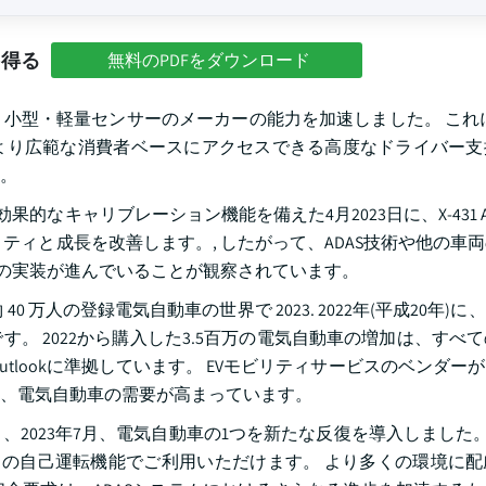
を得る
無料のPDFをダウンロード
小型・軽量センサーのメーカーの能力を加速しました。 これに
より広範な消費者ベースにアクセスできる高度なドライバー支
。
効果的なキャリブレーション機能を備えた4月2023日に、X-431 ADA
ティと成長を改善します。, したがって、ADAS技術や他の車
技術の実装が進んでいることが観察されています。
, 約 40 万人の登録電気自動車の世界で 2023. 2022年(平成20年)
。 2022から購入した3.5百万の電気自動車の増加は、すべ
tlookに準拠しています。 EVモビリティサービスのベンダー
、電気自動車の需要が高まっています。
23年7月、電気自動車の1つを新たな反復を導入しました。 ZS
ル 2 の自己運転機能でご利用いただけます。 より多くの環境に