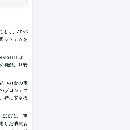
より、ADAS
援システムを
S LITEは、
両の機能より安
に、約14万台の電
てのプロジェク
が、特に安全機
 EV は、車
配慮した消費者