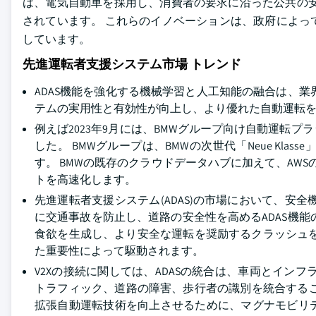
は、電気自動車を採用し、消費者の要求に沿った公共の安
されています。 これらのイノベーションは、政府によっ
しています。
先進運転者支援システム市場 トレンド
ADAS機能を強化する機械学習と人工知能の融合は、
テムの実用性と有効性が向上し、より優れた自動運転
例えば2023年9月には、BMWグループ向け自動運転
した。 BMWグループは、BMWの次世代「Neue Kla
す。 BMWの既存のクラウドデータハブに加えて、AWS
トを高速化します。
先進運転者支援システム(ADAS)の市場において、安
に交通事故を防止し、道路の安全性を高めるADAS機
食欲を生成し、より安全な運転を奨励するクラッシュを
た重要性によって駆動されます。
V2Xの接続に関しては、ADASの統合は、車両とイン
トラフィック、道路の障害、歩行者の識別を統合する
拡張自動運転技術を向上させるために、マグナモビリ