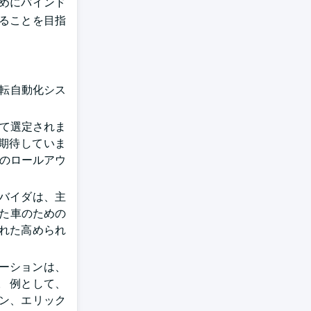
ためにバインド
ることを目指
運転自動化シス
して選定されま
を期待していま
両のロールアウ
ロバイダは、主
えた車のための
された高められ
ベーションは、
 例として、
ン、エリック