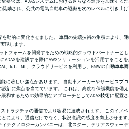
全要求は、ADASシステムにおけるさらなる進歩を加速する
て奨励され、公共の電気自動車の認識を次のレベルに引き上げ
業界を動的に変化させました。 車両の先端技術の集積により、
を実現します。
プラットフォームを開発するための戦略的クラウドパートナーと
sse」にADASを建設する際にAWSソリューションを活用すること
のAI、IoT、ML、クラウドサービスを利用し、BMWの自動車車
全機能に著しい焦点があります。 自動車メーカーやサービスプ
能の設計に焦点を当てています。 これは、高度な保護機能を備
緩和するための効果的なアプローチとしてADAS技術に配置
フラストラクチャの通信でより容易に達成されます。 このイノ
ことにより、通信だけでなく、状況意識の感度を向上させます。
ティテクノロジーカンパニーは、北スター、テリアスウェーデ