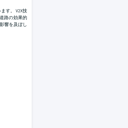
す。 V2X技
と道路の効果的
な影響を及ぼし