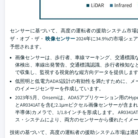
センサーに基づいて、高度の運転者の援助システム市場
ザ・オブ・ザ・
映像センサー
2024年に34.9%の市場シ
予想されます。
画像センサーは、歩行者、車線マーキング、交通標識な
体検出、車線出発警告、交通標識認識、歩行者検知な
で収集し、監視する視覚的な縦方向データを提供しま
低照明と低電力ADAS設計の有効性を満たすために、メ
のイメージセンサーを作成しています。
2023年5月、Onsemiは、ADASアプリケーション用のHyp
とAR0341ATを含む2.1μmピクセル画像センサーが含まれ
半導体)カメラで、1/1.8インチを形成します。 AR03
ス・システムにより、両方のセンサーから優れたイメ
技術の基づいて、高度の運転者の援助システム市場は適