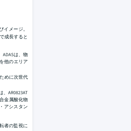
びイメージ。
GRで成長すると
ADASは、物
を他のエリア
るために次世代
AR0823AT
(複合金属酸化物
ー・アシスタン
転者の監視に