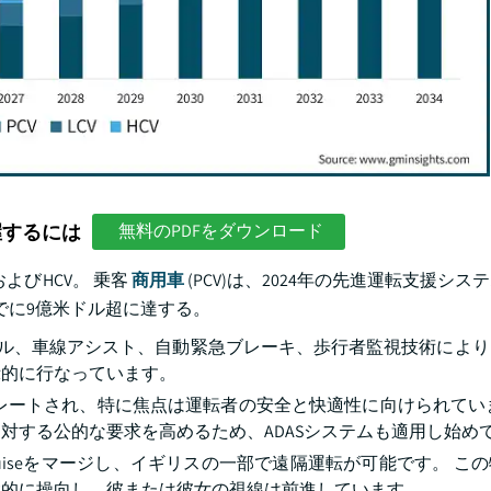
握するには
無料のPDFをダウンロード
およびHCV。 乗客
商用車
(PCV)は、2024年の先進運転支援シ
までに9億米ドル超に達する。
ール、車線アシスト、自動緊急ブレーキ、歩行者監視技術によ
示的に行なっています。
カレートされ、特に焦点は運転者の安全と快適性に向けられてい
対する公的な要求を高めるため、ADASシステムも適用し始め
Cruiseをマージし、イギリスの一部で遠隔運転が可能です。 こ
縦的に操向し、彼または彼女の視線は前進しています。