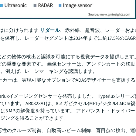
はに分けられます
リダール
、赤外線、超音波、レーダーおよ
ェアを保有し、レーダーセグメントは2034年までに約17.5%のCA
どの物体の検出と認識を可能にする視覚データを提供します。
どの重要な要素です。 画像センサーは、アンドンカートの移動
す。例えば、レーンマーキングを認識します。
ーカーは、実現可能なオプションでADASデザイナーを支援す
erluxイメージングセンサーを発売しました。 Hyperluxシリーズは、
ています。 AR0823ATは、8メガピクセル(MP)デジタルCMOS
41ATは3 MPの解像度を持っています。 アドバンスト・ドライバ
ージングを得ることができます。
応性のクルーズ制御、自動高いビーム制御、盲目点の検出、運